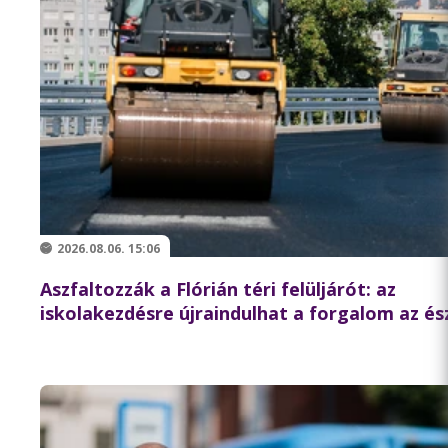
2026.08.06. 15:06
Aszfaltozzák a Flórián téri felüljárót: az
iskolakezdésre újraindulhat a forgalom az és