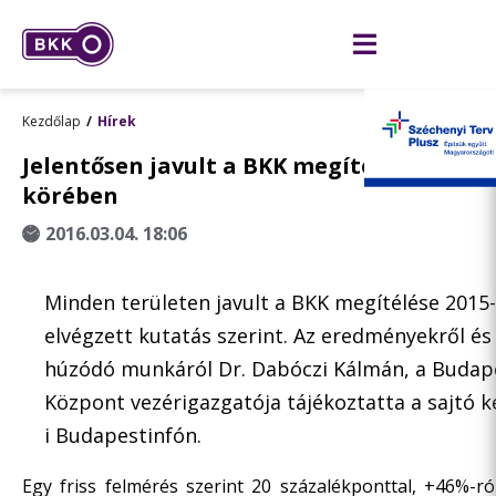
Kezdőlap
Hírek
Jelentősen javult a BKK megítélése 2015-
körében
2016.03.04. 18:06
Minden területen javult a BKK megítélése 201
elvégzett kutatás szerint. Az eredményekről é
húzódó munkáról Dr. Dabóczi Kálmán, a Budape
Központ vezérigazgatója tájékoztatta a sajtó ké
i Budapestinfón.
Egy friss felmérés szerint 20 százalékponttal, +46%-r