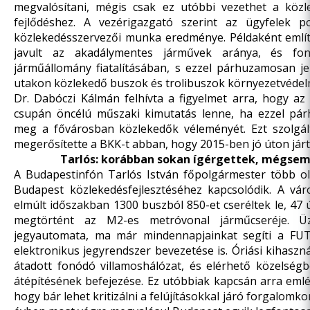
megvalósítani, mégis csak ez utóbbi vezethet a közle
fejlődéshez. A vezérigazgató szerint az ügyfelek poz
közlekedésszervezői munka eredménye. Példaként említ
javult az akadálymentes járművek aránya, és fon
járműállomány fiatalításában, s ezzel párhuzamosan je
utakon közlekedő buszok és trolibuszok környezetvédelm
Dr. Dabóczi Kálmán felhívta a figyelmet arra, hogy az 
csupán öncélú műszaki kimutatás lenne, ha ezzel p
meg a fővárosban közlekedők véleményét. Ezt szolgál
megerősítette a BKK-t abban, hogy 2015-ben jó úton járt
Tarlós: korábban sokan ígérgettek, mégsem
A Budapestinfón Tarlós István főpolgármester több oly
Budapest közlekedésfejlesztéséhez kapcsolódik. A vár
elmúlt időszakban 1300 buszból 850-et cseréltek le, 47 új
megtörtént az M2-es metróvonal járműcseréje. Ü
jegyautomata, ma már mindennapjainkat segíti a FU
elektronikus jegyrendszer bevezetése is. Óriási kihasz
átadott fonódó villamoshálózat, és elérhető közelségb
átépítésének befejezése. Ez utóbbiak kapcsán arra emlé
hogy bár lehet kritizálni a felújításokkal járó forgalomko