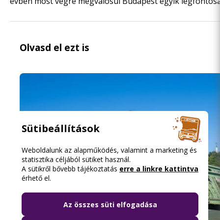
évben most végre megvalósul Budapest egyik legfontosa
Olvasd el ezt is
Sütibeállítások
Weboldalunk az alapműködés, valamint a marketing és
statisztika céljából sütiket használ.
A sütikről bővebb tájékoztatás
erre a linkre kattintva
érhető el.
Az összes süti elfogadása