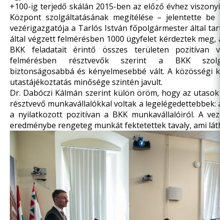
+100-ig terjedő skálán 2015-ben az előző évhez viszony
Központ szolgáltatásának megítélése – jelentette b
vezérigazgatója a Tarlós István főpolgármester által ta
által végzett felmérésben 1000 ügyfelet kérdeztek meg, 
BKK feladatait érintő összes területen pozitívan 
felmérésben résztvevők szerint a BKK szolgá
biztonságosabbá és kényelmesebbé vált. A közösségi k
utastájékoztatás minősége szintén javult.
Dr. Dabóczi Kálmán szerint külön öröm, hogy az utaso
résztvevő munkavállalókkal voltak a legelégedettebbek:
a nyilatkozott pozitívan a BKK munkavállalóiról. A vez
eredménybe rengeteg munkát fektetettek tavaly, ami lát