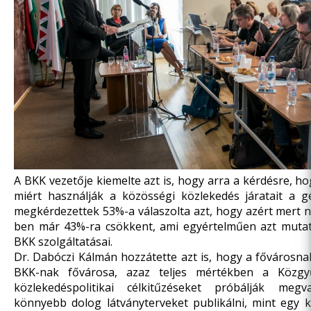
A BKK vezetője kiemelte azt is, hogy arra a kérdésre, 
miért használják a közösségi közlekedés járatait a g
megkérdezettek 53%-a válaszolta azt, hogy azért mert n
ben már 43%-ra csökkent, ami egyértelműen azt mutat
BKK szolgáltatásai.
Dr. Dabóczi Kálmán hozzátette azt is, hogy a fővárosna
BKK-nak fővárosa, azaz teljes mértékben a Közgyű
közlekedéspolitikai célkitűzéseket próbálják megv
könnyebb dolog látványterveket publikálni, mint egy 