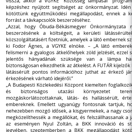
vissza, akkor a VGYKE "Közösség lámpásai” progra
képzéshez nyújtott segítséget az önkormányzat. Idé
kötöttünk együttműködési megállapodást, ennek a ke
forrást a távkapcsolók beszerzéséhez.
„Azzal, hogy Óbuda-Békásmegyer Önkormányzata m
beszerzésének a költségeit, a kerületi látássérül
közszolgáltatásért fizetniük, amelyek a látó embernek 
ki Fodor Ágnes, a VGYKE elnöke. – „A látó embere
felismerni a gyalogos átkelőhelyek zöld jelzését, ezzel
jelentős hányadának szüksége van a lámpa hang
biztonságosan elkezdhetik az átkelést. A FUTÁR kijelzők 
látássérült pontos információhoz juthat az érkező já
érkezésének várható idejéről.”
„A Budapesti Közlekedési Központ kiemelten foglalkozi
és biztonságos utazási környezetet tere
mozgáskorlátozottaknak, látás- és hallássérült, ért
embereknek. Emellett ugyanúgy fontosnak tartjuk, h
nehezebben mozgó idősek, a kisgyermekek, a nagy cso
megközelíthessék a megállókat, és felszállhassanak a 
az eseményen Nyul Zoltán, a BKK innováció és str
jegyében, szeptemberben a BKK megállapodást kötö