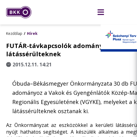
Kezdőlap
Hírek
FUTÁR-távkapcsolók adományozása a III. 
látássérülteknek
2015.12.11. 14:21
Óbuda–Békásmegyer Önkormányzata 30 db FUT
adományoz a Vakok és Gyengénlátók Közép-Ma
Regionális Egyesületének (VGYKE), melyeket a k
látássérülteknek osztanak ki.
Az Önkormányzat az eszközökkel a kerületi látássérü
nyújt hathatos segítséget. A készülék alkalmas a megf