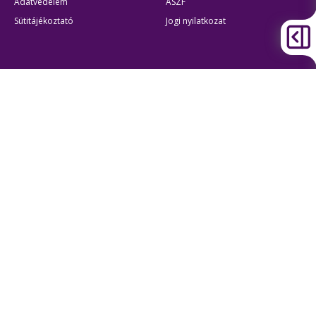
Adatvédelem
ÁSZF
Sütitájékoztató
Jogi nyilatkozat
Átláthatóság
Akadálymentes beállítások
BKK Budapesti Közlekedési Központ
Zártkörűen Működő Részvénytársaság
Cégjegyzékszám:
01-10-046840
Cím:
1075 Budapest, Rumbach Sebestyén utca 19-21
Telefon:
+36 1 3 255 255
E-mail:
bkk@bkk.hu