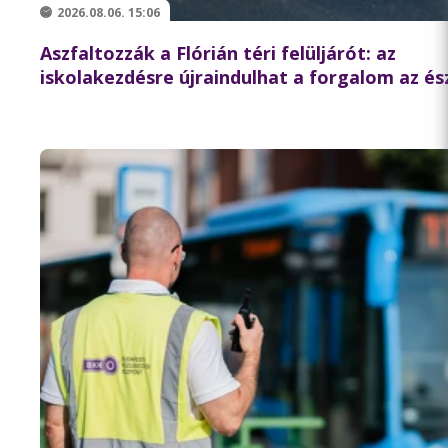
2026.08.06. 15:06
Aszfaltozzák a Flórián téri felüljárót: az
iskolakezdésre újraindulhat a forgalom az és