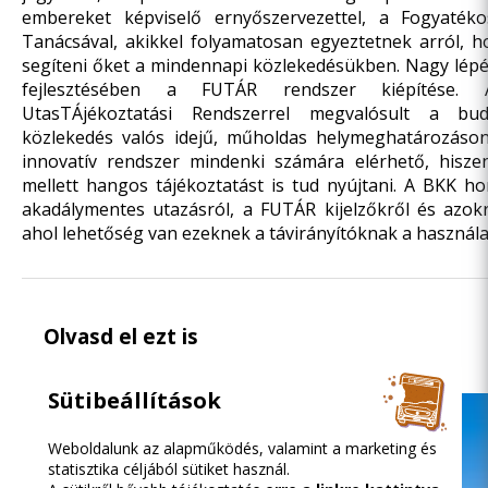
embereket képviselő ernyőszervezettel, a Fogyaték
Tanácsával, akikkel folyamatosan egyeztetnek arról,
segíteni őket a mindennapi közlekedésükben. Nagy lépés
fejlesztésében a FUTÁR rendszer kiépítése. A
UtasTÁjékoztatási Rendszerrel megvalósult a buda
közlekedés valós idejű, műholdas helymeghatározáson 
innovatív rendszer mindenki számára elérhető, hisze
mellett hangos tájékoztatást is tud nyújtani. A BKK h
akadálymentes utazásról, a FUTÁR kijelzőkről és azokr
ahol lehetőség van ezeknek a távirányítóknak a használa
Olvasd el ezt is
Sütibeállítások
Weboldalunk az alapműködés, valamint a marketing és
statisztika céljából sütiket használ.