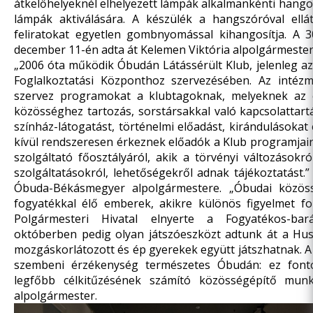
átkelőhelyeknél elhelyezett lámpák alkalmankénti han
lámpák aktiválására. A készülék a hangszóróval ellá
feliratokat egyetlen gombnyomással kihangosítja. A 3
december 11-én adta át Kelemen Viktória alpolgármeste
„2006 óta működik Óbudán Látássérült Klub, jelenleg az
Foglalkoztatási Központhoz szervezésében. Az intéz
szervez programokat a klubtagoknak, melyeknek az 
közösséghez tartozás, sorstársakkal való kapcsolattart
színház-látogatást, történelmi előadást, kirándulásoka
kívül rendszeresen érkeznek előadók a Klub programjair
szolgáltató főosztályáról, akik a törvényi változásokról
szolgáltatásokról, lehetőségekről adnak tájékoztatást.
Óbuda-Békásmegyer alpolgármestere. „Óbudai közös
fogyatékkal élő emberek, akikre különös figyelmet fo
Polgármesteri Hivatal elnyerte a Fogyatékos-bar
októberben pedig olyan játszóeszközt adtunk át a Husz
mozgáskorlátozott és ép gyerekek együtt játszhatnak. A
szembeni érzékenység természetes Óbudán: ez font
legfőbb célkitűzésének számító közösségépítő mun
alpolgármester.