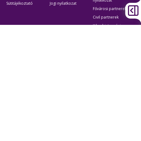
nyilatkozat
Sütitájékoztató
Jogi nyilatkozat
Fővárosi partnerek
Civil partnerek
Kiberbiztonsági
auditigazolás
Egyéb
Átláthatóság
Oldaltérkép
Akadálymentes beállítások
Sütibeállítások
BKK Budapesti Közlekedési Központ
Zártkörűen Működő Részvénytársaság
Cégjegyzékszám:
01-10-046840
Cím:
1075 Budapest, Rumbach Sebestyén utca 19-21
Telefon:
+36 1 3 255 255
E-mail:
bkk@bkk.hu