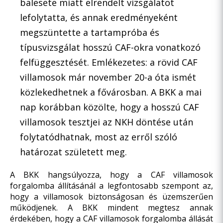
balesete miatt elrendelt vizsgálatot
lefolytatta, és annak eredményeként
megszüntette a tartampróba és
típusvizsgálat hosszú CAF-okra vonatkozó
felfüggesztését. Emlékezetes: a rövid CAF
villamosok már november 20-a óta ismét
közlekedhetnek a fővárosban. A BKK a mai
nap korábban közölte, hogy a hosszú CAF
villamosok tesztjei az NKH döntése után
folytatódhatnak, most az erről szóló
határozat született meg.
A BKK hangsúlyozza, hogy a CAF villamosok
forgalomba állításánál a legfontosabb szempont az,
hogy a villamosok biztonságosan és üzemszerűen
működjenek. A BKK mindent megtesz annak
érdekében, hogy a CAF villamosok forgalomba állását