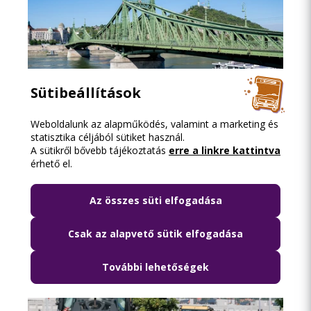
Sütibeállítások
Weboldalunk az alapműködés, valamint a marketing és
2026.08.06. 18:15
statisztika céljából sütiket használ.
Lezárják péntek hajnalban a Szabadság
A sütikről bővebb tájékoztatás
erre a linkre kattintva
érhető el.
híd környékét
Az összes süti elfogadása
Csak az alapvető sütik elfogadása
További lehetőségek