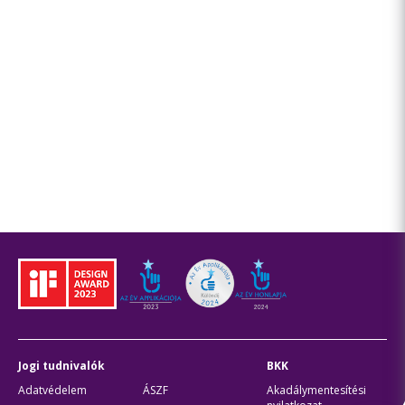
Jogi tudnivalók
BKK
Adatvédelem
ÁSZF
Akadálymentesítési