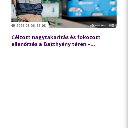
2026.08.06. 11:08
Célzott nagytakarítás és fokozott
ellenőrzés a Batthyány téren –
összehangolt akciót tartott
partnereivel a BKK