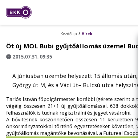
Kezdőlap
Hírek
Öt új MOL Bubi gyűjtőállomás üzemel Bu
2015.07.31. 09:35
A júniusban üzembe helyezett 15 állomás után, m
György út M, és a Váci út– Bulcsú utca helyszín
Tarlós István főpolgármester korábbi ígérete szerint a ta
végéig összesen 21+1 új gyűjtőállomással, 638 dokkoló
felhasználók is tudnak regisztrálni és jegyet vásárolni.
A bővítésnek köszönhetően összesen 11 kerületben 98 
önkormányzatokkal történő egyeztetéseket követően, val
gyűjtőállomás magántőke bevonásával, a Futureal Csopor