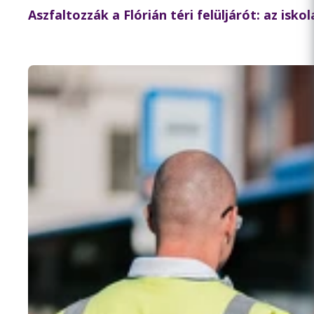
Aszfaltozzák a Flórián téri felüljárót: az isk