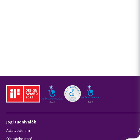
Jogi tudnivalók
Adatvédelem
Sütitájékoztató
J