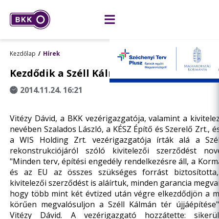
Kezdőlap
Hírek
Kezdődik a Széll Kálmán tér felújítása
2014.11.24. 16:21
Vitézy Dávid, a BKK vezérigazgatója, valamint a kivitel
nevében Szalados László, a KÉSZ Építő és Szerelő Zrt., é
a WIS Holding Zrt. vezérigazgatója írták alá a Szé
rekonstrukciójáról szóló kivitelezői szerződést no
"Minden terv, építési engedély rendelkezésre áll, a Korm
és az EU az összes szükséges forrást biztosított
kivitelezői szerződést is aláírtuk, minden garancia megv
hogy több mint két évtized után végre elkezdődjön a m
körűen megvalósuljon a Széll Kálmán tér újjáépítése
Vitézy Dávid. A vezérigazgató hozzátette: sikerü