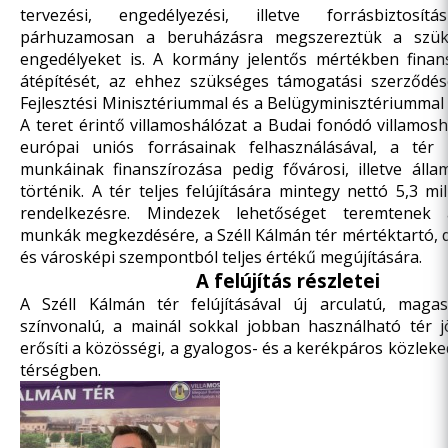
tervezési, engedélyezési, illetve forrásbiztosít
párhuzamosan a beruházásra megszereztük a szüks
engedélyeket is. A kormány jelentős mértékben finans
átépítését, az ehhez szükséges támogatási szerződé
Fejlesztési Minisztériummal és a Belügyminisztériummal
A teret érintő villamoshálózat a Budai fonódó villamosh
európai uniós forrásainak felhasználásával, a tér e
munkáinak finanszírozása pedig fővárosi, illetve álla
történik. A tér teljes felújítására mintegy nettó 5,3 mill
rendelkezésre. Mindezek lehetőséget teremtenek a
munkák megkezdésére, a Széll Kálmán tér mértéktartó, d
és városképi szempontból teljes értékű megújítására.
A felújítás részletei
A Széll Kálmán tér felújításával új arculatú, magas 
színvonalú, a mainál sokkal jobban használható tér j
erősíti a közösségi, a gyalogos- és a kerékpáros közleke
térségben.