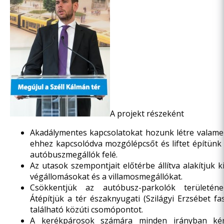
A projekt részeként
Akadálymentes kapcsolatokat hozunk létre valame
ehhez kapcsolódva mozgólépcsőt és liftet építünk 
autóbuszmegállók felé.
Az utasok szempontjait előtérbe állítva alakítjuk 
végállomásokat és a villamosmegállókat.
Csökkentjük az autóbusz-parkolók területéne
Átépítjük a tér északnyugati (Szilágyi Erzsébet fa
található közúti csomópontot.
A kerékpárosok számára minden irányban ké