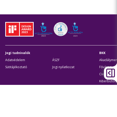
Jogi tudnivalók
BKK
Adatvédelem
ÁSZF
Akadályment
Sütitájékoztató
Jogi nyilatkozat
Fővárosi pa
Civil partne
Kiberbizton
Egyéb
Átláthatóság
Oldaltérk
Akadálymentes beállítások
Sütibeállí