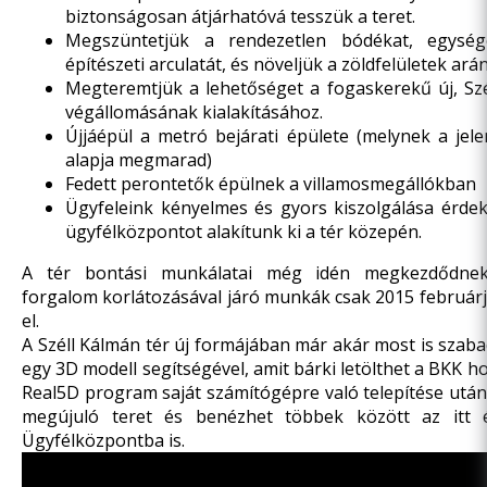
biztonságosan átjárhatóvá tesszük a teret.
Megszüntetjük a rendezetlen bódékat, egység
építészeti arculatát, és növeljük a zöldfelületek arán
Megteremtjük a lehetőséget a fogaskerekű új, Szé
végállomásának kialakításához.
Újjáépül a metró bejárati épülete (melynek a jele
alapja megmarad)
Fedett perontetők épülnek a villamosmegállókban
Ügyfeleink kényelmes és gyors kiszolgálása érde
ügyfélközpontot alakítunk ki a tér közepén.
A tér bontási munkálatai még idén megkezdődne
forgalom korlátozásával járó munkák csak 2015 február
el.
A Széll Kálmán tér új formájában már akár most is szab
egy 3D modell segítségével, amit bárki letölthet a
BKK ho
Real5D program saját számítógépre való telepítése utá
megújuló teret és benézhet többek között az itt 
Ügyfélközpontba is.