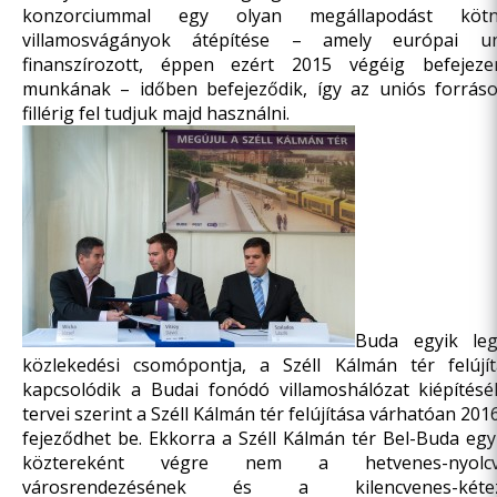
konzorciummal egy olyan megállapodást kö
villamosvágányok átépítése – amely európai u
finanszírozott, éppen ezért 2015 végéig befejez
munkának – időben befejeződik, így az uniós forráso
fillérig fel tudjuk majd használni.
Buda egyik leg
közlekedési csomópontja, a Széll Kálmán tér felújí
kapcsolódik a Budai fonódó villamoshálózat kiépítésé
tervei szerint a Széll Kálmán tér felújítása várhatóan 20
fejeződhet be. Ekkorra a Széll Kálmán tér Bel-Buda egy
köztereként végre nem a hetvenes-nyolc
városrendezésének és a kilencvenes-két