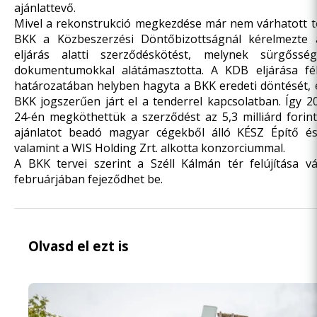
ajánlattevő.
Mivel a rekonstrukció megkezdése már nem várhatott t
BKK a Közbeszerzési Döntőbizottságnál kérelmezte a
eljárás alatti szerződéskötést, melynek sürgőssé
dokumentumokkal alátámasztotta. A KDB eljárása fél 
határozatában
helyben hagyta
a BKK eredeti döntését, 
BKK jogszerűen járt el a tenderrel kapcsolatban. Így 
24-én megköthettük a szerződést az 5,3 milliárd forin
ajánlatot beadó magyar cégekből álló KÉSZ Építő és 
valamint a WIS Holding Zrt. alkotta konzorciummal.
A BKK tervei szerint a Széll Kálmán tér felújítása v
februárjában fejeződhet be.
Olvasd el ezt is