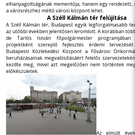
elhanyagoltságának mementója, hanem egy rendezett, s
a városrészhez méltó városi központ lehet.
A Széll Kálmán tér felújítása
A Széll Kálmán tér, Budapest egyik legforgalmasabb te
az utóbbi években jelentősen leromlott. A korábban több 
de Tarlós István főpolgármester programjában
projektként szereplő fejlesztés érdemi tervezésé
Budapesti Közlekedési Központ a Fővárosi Önkormá
beruházásainak megvalósításáért felelős szervezetekén
kezdte meg, mivel azt megelőzően nem történtek me
előkészületek.
Az elmúlt évek 