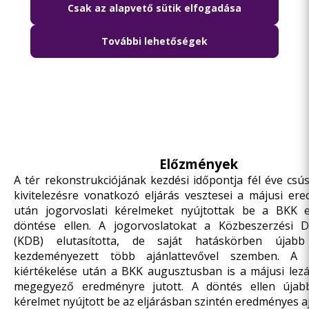
Csak az alapvető sütik elfogadása
További lehetőségek
Előzmények
A tér rekonstrukciójának kezdési időpontja fél éve csús
kivitelezésre vonatkozó eljárás vesztesei a májusi er
után jogorvoslati kérelmeket nyújtottak be a BKK el
döntése ellen. A jogorvoslatokat a Közbeszerzési D
(KDB) elutasította, de saját hatáskörben újabb 
kezdeményezett több ajánlattevővel szemben. A h
kiértékelése után a BKK augusztusban is a májusi lez
megegyező eredményre jutott. A döntés ellen újabb
kérelmet nyújtott be az eljárásban szintén eredményes a