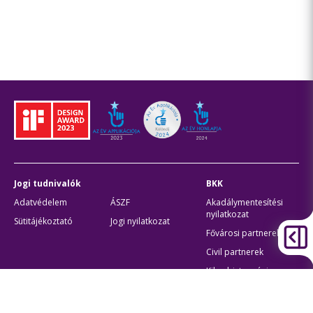
Jogi tudnivalók
BKK
Adatvédelem
ÁSZF
Akadálymentesítési
nyilatkozat
Sütitájékoztató
Jogi nyilatkozat
Fővárosi partnerek
Civil partnerek
Kiberbiztonsági
auditigazolás
Egyéb