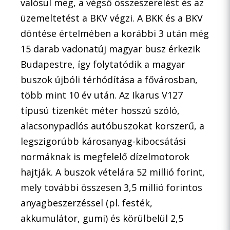
valósul meg, a végső összeszerelést és az
üzemeltetést a BKV végzi. A BKK és a BKV
döntése értelmében a korábbi 3 után még
15 darab vadonatúj magyar busz érkezik
Budapestre, így folytatódik a magyar
buszok újbóli térhódítása a fővárosban,
több mint 10 év után. Az Ikarus V127
típusú tizenkét méter hosszú szóló,
alacsonypadlós autóbuszokat korszerű, a
legszigorúbb károsanyag-kibocsátási
normáknak is megfelelő dízelmotorok
hajtják. A buszok vételára 52 millió forint,
mely további összesen 3,5 millió forintos
anyagbeszerzéssel (pl. festék,
akkumulátor, gumi) és körülbelül 2,5