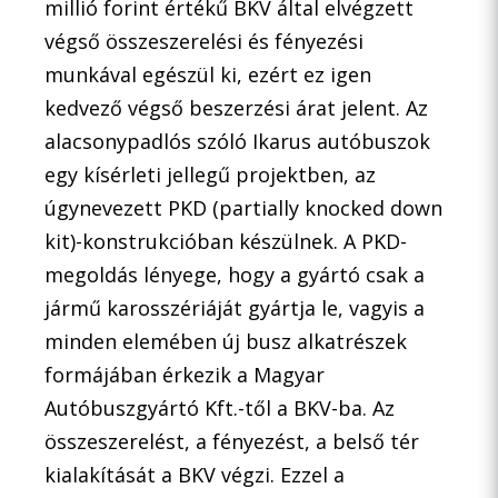
millió forint értékű BKV által elvégzett
végső összeszerelési és fényezési
munkával egészül ki, ezért ez igen
kedvező végső beszerzési árat jelent. Az
alacsonypadlós szóló Ikarus autóbuszok
egy kísérleti jellegű projektben, az
úgynevezett PKD (partially knocked down
kit)-konstrukcióban készülnek. A PKD-
megoldás lényege, hogy a gyártó csak a
jármű karosszériáját gyártja le, vagyis a
minden elemében új busz alkatrészek
formájában érkezik a Magyar
Autóbuszgyártó Kft.-től a BKV-ba. Az
összeszerelést, a fényezést, a belső tér
kialakítását a BKV végzi. Ezzel a