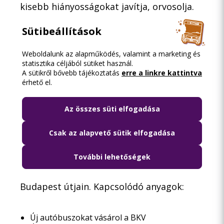
kisebb hiányosságokat javítja, orvosolja.
Tarlós István főpolgármester határozott
Sütibeállítások
elvárása a BKK-tól a fővárosi buszflotta
fejlesztése, megújítása. Ennek
Weboldalunk az alapműködés, valamint a marketing és
statisztika céljából sütiket használ.
szellemében valósul meg a mostani
A sütikről bővebb tájékoztatás
erre a linkre kattintva
beszerzés is. A BKK és a BKV célja, hogy
érhető el.
korszerű alacsonypadlós, környezetkímélő
Az összes süti elfogadása
autóbuszok jelenjenek meg Budapest
útjain az elavult és költségesen
Csak az alapvető sütik elfogadása
üzemeltethető régi járművek helyett.
Célunk, hogy 2018-ra már csak
További lehetőségek
alacsonypadlós buszok közlekedjenek
Budapest útjain. Kapcsolódó anyagok:
Új autóbuszokat vásárol a BKV