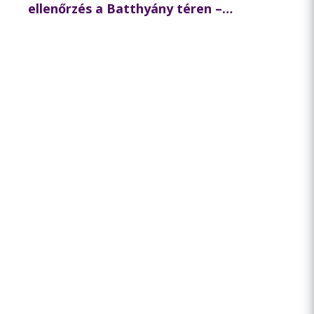
ellenőrzés a Batthyány téren –
összehangolt akciót tartott
partnereivel a BKK