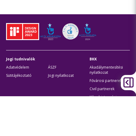
Jogi tudnivalók
BKK
Adatvédelem
ÁSZF
Akadálymentesítési
nyilatkozat
Sütitájékoztató
Jogi nyilatkozat
Fővárosi partnerek
Civil partnerek
Kiberbiztonsági
auditigazolás
Egyéb
Átláthatóság
Oldaltérkép
Akadálymentes beállítások
Sütibeállítások