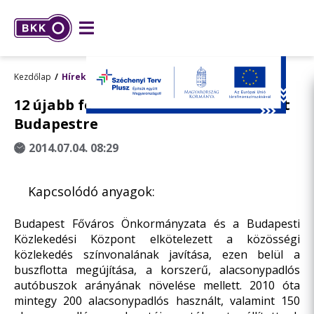
Kezdőlap
Hírek
12 újabb földgázhajtású busz érkezett
Budapestre
2014.07.04. 08:29
Kapcsolódó anyagok:
Budapest Főváros Önkormányzata és a Budapesti
Közlekedési Központ elkötelezett a közösségi
közlekedés színvonalának javítása, ezen belül a
buszflotta megújítása, a korszerű, alacsonypadlós
autóbuszok arányának növelése mellett. 2010 óta
mintegy 200 alacsonypadlós használt, valamint 150