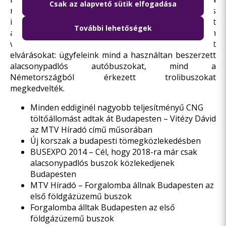
Csak az alapvető sütik elfogadása
nagyszámú elöregedett járműre –, és a jövőben is
indít tendereket jó állapotú, alacsonypadlós, használt
További lehetőségek
autóbuszok beszerzésére, hiszen az elmúlt 2 évben
vásárolt járművek betöltötték a hozzájuk fűzött
elvárásokat: ügyfeleink mind a használtan beszerzett
alacsonypadlós autóbuszokat, mind a
Németországból érkezett trolibuszokat
megkedvelték.
Minden eddiginél nagyobb teljesítményű CNG
töltőállomást adtak át Budapesten – Vitézy Dávid
az MTV Híradó című műsorában
Új korszak a budapesti tömegközlekedésben
BUSEXPO 2014 – Cél, hogy 2018-ra már csak
alacsonypadlós buszok közlekedjenek
Budapesten
MTV Híradó – Forgalomba állnak Budapesten az
első földgázüzemű buszok
Forgalomba álltak Budapesten az első
földgázüzemű buszok