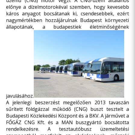
üzemű (CNG) motor végzi. A CNG-üzem általános
előnye a dízelmotorokéval szemben, hogy kevesebb
káros anyagot bocsátanak ki, csendesebbek, ezért
nagymértékben hozzájárulnak Budapest környezeti
állapotának, a budapestiek életminőségének
javulásához.
A jelenlegi beszerzést megelőzően 2013 tavaszán
sűrített földgázzal működő (CNG) buszt tesztelt a
Budapesti Közlekedési Központ és a BKV. A járművet a
FŐGÁZ CNG Kft. és a MAN buszgyártó bocsátotta
rendelkezésre. A tesztautóbusz üzemeltetési