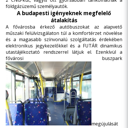
2 CNG-kút, vagyis ott gyorsabban tankolhatnak a
földgázüzemű személyautók.
A budapesti igényeknek megfelelő
átalakítás
A fővárosba érkező autóbuszokat az alapvető
műszaki felülvizsgálaton túl a komfortérzet növelése
és a magasabb színvonalú szolgáltatás érdekében
elektronikus jegykezelőkkel és a FUTÁR dinamikus
utastájékoztató rendszerrel látjuk el. Ezenkívül a
fővárosi buszpark
megújulását