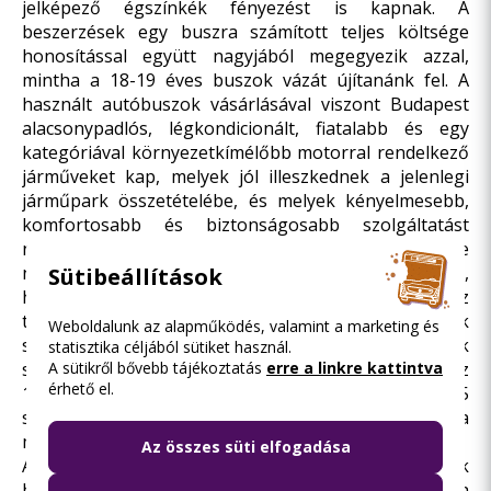
jelképező égszínkék fényezést is kapnak. A
beszerzések egy buszra számított teljes költsége
honosítással együtt nagyjából megegyezik azzal,
mintha a 18-19 éves buszok vázát újítanánk fel. A
használt autóbuszok vásárlásával viszont Budapest
alacsonypadlós, légkondicionált, fiatalabb és egy
kategóriával környezetkímélőbb motorral rendelkező
járműveket kap, melyek jól illeszkednek a jelenlegi
járműpark összetételébe, és melyek kényelmesebb,
komfortosabb és biztonságosabb szolgáltatást
nyújtanak utasainknak. A használt buszok beszerzése
nem az új buszok forgalomba állítását helyettesíti,
Sütibeállítások
hanem a régiek szükségszerű felújítását váltja ki, ez
teszi lehetővé a 20 évesnél idősebb buszok
Weboldalunk az alapműködés, valamint a marketing és
selejtezését. A fejlesztés a járatkimaradások
statisztika céljából sütiket használ.
A sütikről bővebb tájékoztatás
erre a linkre kattintva
számának csökkentéséhez is hozzájárul, hiszen az
érhető el.
1990-es évek vége óta nem látott szintre, mintegy 75
százalékkal csökkent az autóbusz-ágazatban a
műszaki hibából eredő járatkimaradás.
Az összes süti elfogadása
A BKK és a BKV folytatja az új autóbuszok
beszerzésére indított programokat – tekintettel a