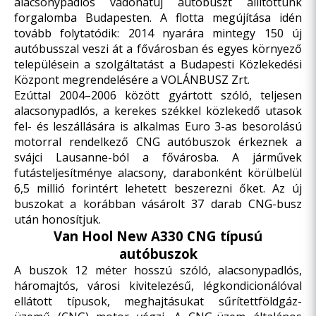
alacsonypadlós vadonatúj autóbuszt állítottunk
forgalomba Budapesten. A flotta megújítása idén
tovább folytatódik: 2014 nyarára mintegy 150 új
autóbusszal veszi át a fővárosban és egyes környező
településein a szolgáltatást a Budapesti Közlekedési
Központ megrendelésére a VOLÁNBUSZ Zrt.
Ezúttal 2004–2006 között gyártott szóló, teljesen
alacsonypadlós, a kerekes székkel közlekedő utasok
fel- és leszállására is alkalmas Euro 3-as besorolású
motorral rendelkező CNG autóbuszok érkeznek a
svájci Lausanne-ból a fővárosba. A járművek
futásteljesítménye alacsony, darabonként körülbelül
6,5 millió forintért lehetett beszerezni őket. Az új
buszokat a korábban vásárolt
37 darab CNG-busz
után honosítjuk.
Van Hool New A330 CNG típusú
autóbuszok
A buszok 12 méter hosszú szóló, alacsonypadlós,
háromajtós, városi kivitelezésű, légkondicionálóval
ellátott típusok, meghajtásukat sűrítettföldgáz-