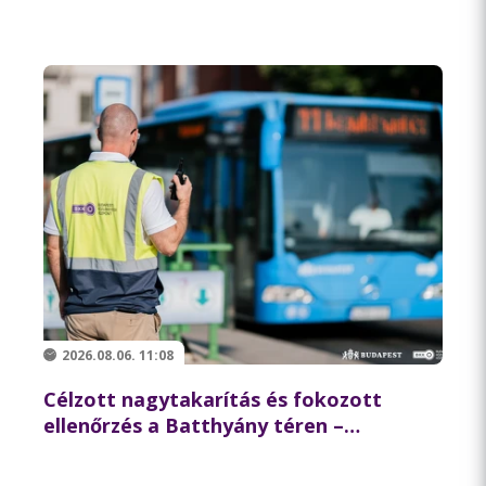
az északi hídon
2026.08.06. 11:08
Célzott nagytakarítás és fokozott
ellenőrzés a Batthyány téren –
összehangolt akciót tartott
partnereivel a BKK