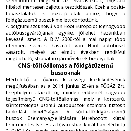
szempontból megfelelt az elvárásoknak, műszaki
hibától mentesen zajlott a tesztidőszak. Ezek a pozitív
tapasztalatok is hozzájárultak ahhoz, hogy a
földgázüzemű buszok mellett döntöttünk.
A belgiumi székhelyű Van Hool Európa öt legnagyobb
autóbuszgyártójának egyike, jóllehet hazánkban
kevéssé ismert. A BKV 2008-tól a mai napig több
ütemben számos használt Van Hool autóbuszt
vásárolt, melyek az elmúlt években rendkívül
megbízható, strapabíró járműveknek bizonyultak.
CNG-töltőállomás a földgázüzemű
buszoknak
Mérföldkő a főváros közösségi közlekedésének
megújításában az a 2014. június 25-én a FŐGÁZ Zrt.
telephelyén átadott
új, minden eddiginél nagyobb
teljesítményű CNG-töltőállomás
, mely a korszerű,
sűrítettföldgáz-üzemű autóbuszok számára biztosít
tankolási lehetőséget. A sűrítettföldgáz-üzemű
buszok üzemanyag-ellátására létrehozott kúttal
tehermentesítve lesz a fővárosban korábban elérhető