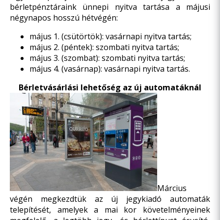
bérletpénztáraink
ünnepi nyitva tartása
a májusi
négynapos hosszú hétvégén:
május 1. (csütörtök): vasárnapi nyitva tartás;
május 2. (péntek): szombati nyitva tartás;
május 3. (szombat): szombati nyitva tartás;
május 4. (vasárnap): vasárnapi nyitva tartás.
Bérletvásárlási lehetőség az új automatáknál
Március
végén megkezdtük az új jegykiadó automaták
telepítését, amelyek a mai kor követelményeinek