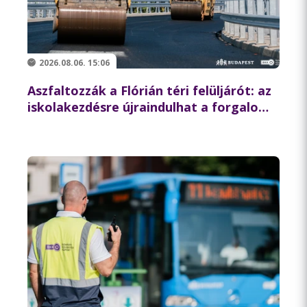
2026.08.06. 15:06
Aszfaltozzák a Flórián téri felüljárót: az
iskolakezdésre újraindulhat a forgalom
az északi hídon