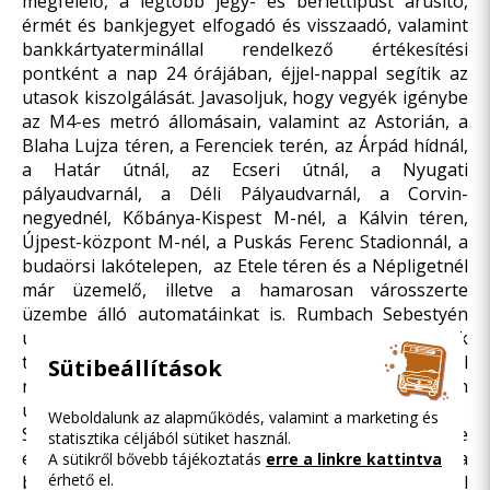
megfelelő, a legtöbb jegy- és bérlettípust árusító,
érmét és bankjegyet elfogadó és visszaadó, valamint
bankkártyaterminállal rendelkező értékesítési
pontként a nap 24 órájában, éjjel-nappal segítik az
utasok kiszolgálását. Javasoljuk, hogy vegyék igénybe
az M4-es metró állomásain, valamint az Astorián, a
Blaha Lujza téren, a Ferenciek terén, az Árpád hídnál,
a Határ útnál, az Ecseri útnál, a Nyugati
pályaudvarnál, a Déli Pályaudvarnál, a Corvin-
negyednél, Kőbánya-Kispest M-nél, a Kálvin téren,
Újpest-központ M-nél, a Puskás Ferenc Stadionnál, a
budaörsi lakótelepen, az Etele téren és a Népligetnél
már üzemelő, illetve a hamarosan városszerte
üzembe álló automatáinkat is. Rumbach Sebestyén
utcai központi ügyfélszolgálatunkon, valamint a Deák
téren, illetve az M4-es metró mindkét végállomásánál
Sütibeállítások
nyílt modern, korszerű ügyfélközpontunkban
ugyancsak biztosított a bérletvásárlás.
Weboldalunk az alapműködés, valamint a marketing és
Szintén a sorban állás idejének csökkentése
statisztika céljából sütiket használ.
érdekében a metróvonalakon ügyfeleink a
A sütikről bővebb tájékoztatás
erre a linkre kattintva
érhető el.
beléptetéses jegyellenőrzést végző biztonsági őröktől