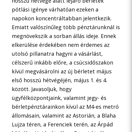
hosszú hétvége alatt lejáró bérletek
pótlási igénye várhatóan ezeken a
napokon koncentráltabban jelentkezik.
Emiatt valószínűleg több pénztárunknál is
megnövekszik a sorban állás ideje. Ennek
elkerülése érdekében nem érdemes az
utolsó pillanatra hagyni a vásárlást,
célszerű inkább előre, a csúcsidőszakon
kívül megvásárolni az új bérletet május
első hosszú hétvégéjén, május 1. és 4.
között. Javasoljuk, hogy
ügyfélközpontjaink, valamint jegy- és
bérletpénztárainkon kívül az M4-es metró
állomásain, valamint az Astorián, a Blaha
Lujza téren, a Ferenciek terén, az Árpád