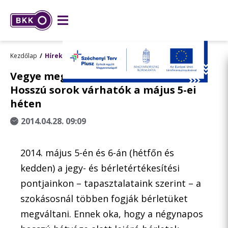
Kezdőlap
Hírek
Vegye meg előre májusi bérletét! -
Hosszú sorok várhatók a május 5-ei
héten
2014.04.28. 09:09
2014. május 5-én és 6-án (hétfőn és
kedden) a jegy- és bérletértékesítési
pontjainkon – tapasztalataink szerint – a
szokásosnál többen fogják bérletüket
megváltani. Ennek oka, hogy a négynapos