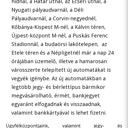
hídnál, a Határ útnál, az Ecseri útnál, a
Nyugati pályaudvarnál, a Déli
Pályaudvarnál, a Corvin-negyednél,
Kőbánya-Kispest M-nél, a Kálvin téren,
Újpest-központ M-nél, a Puskás Ferenc
Stadionnál, a budaörsi lakótelepen, az
Etele téren és a Népligetnél már a nap 24
órájában üzemelő, illetve a hamarosan
városszerte telepített új automatákat is
vegyék igénybe. Az új automatákban a
legtöbb jegy- és bérlettípus bármikor
megvásárolható, érmét, bankjegyet
egyaránt elfogadnak és visszaadnak,
valamint bankkártyával is lehet fizetni.
Ügyfélközpontjaink, valamint jegy- és