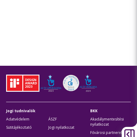
Jogi tudnivalók
BKK
Adatvédelem
ÁSZF
Akadálymentesítési
nyilatkozat
Sütitájékoztató
Jogi nyilatkozat
Fővárosi partnerek