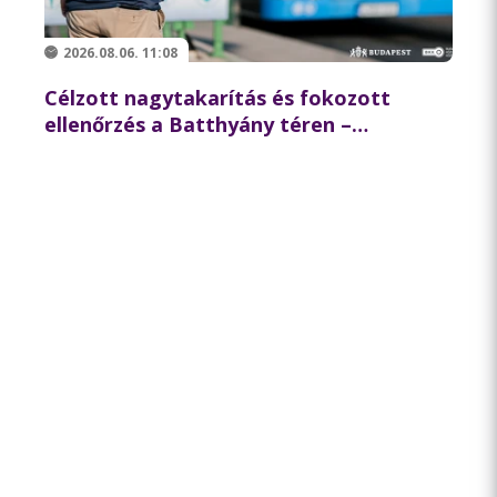
2026.08.06. 11:08
Célzott nagytakarítás és fokozott
ellenőrzés a Batthyány téren –
összehangolt akciót tartott
partnereivel a BKK