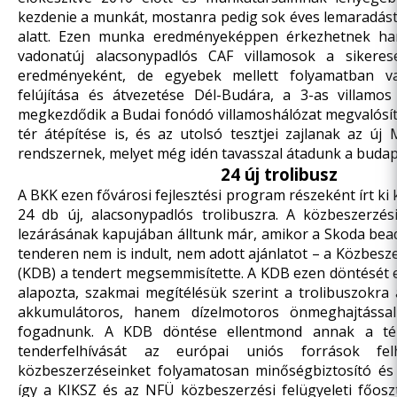
kezdenie a munkát, mostanra pedig sok éves lemaradást
alatt. Ezen munka eredményeképpen érkezhetnek h
vadonatúj alacsonypadlós CAF villamosok a sikeres
eredményeként, de egyebek mellett folyamatban v
felújítása és átvezetése Dél-Budára, a 3-as villamos 
megkezdődik a Budai fonódó villamoshálózat megvalósít
tér átépítése is, és az utolsó tesztjei zajlanak az ú
rendszernek, melyet még idén tavasszal átadunk a budap
24 új trolibusz
A BKK ezen fővárosi fejlesztési program részeként írt ki 
24 db új, alacsonypadlós trolibuszra. A közbeszerzés
lezárásának kapujában álltunk már, amikor a Skoda bea
tenderen nem is indult, nem adott ajánlatot – a Közbesz
(KDB) a tendert megsemmisítette. A KDB ezen döntését
alapozta, szakmai megítélésük szerint a trolibuszokra
akkumulátoros, hanem dízelmotoros önmeghajtással 
fogadnunk. A KDB döntése ellentmond annak a t
tenderfelhívását az európai uniós források fel
közbeszerzéseinket folyamatosan minőségbiztosító és
így a KIKSZ és az NFÜ közbeszerzési felügyeleti főosz