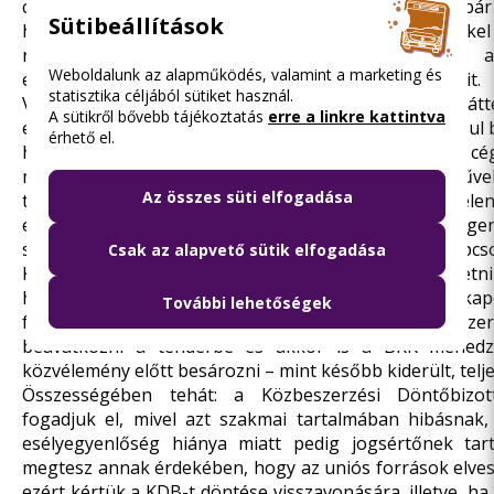
csak egyhétnyi késéssel, a határozat kiadása előtt pá
Sütibeállítások
hozzánk, így a döntés meghozatala előtt fenti érveinkke
rá. Mindez alapvetően és szándékosan sérti a
Weboldalunk az alapműködés, valamint a marketing és
esélyegyenlőség és tisztesség közbeszerzési alapelveit.
statisztika céljából sütiket használ.
Véleményünk szerint a Skoda a cég offshore hátt
A sütikről bővebb tájékoztatás
erre a linkre kattintva
eljárásban egyébként nem is volt ügyfélképes, ráadásul 
érhető el.
határidőn túl, elkésve adta be. Ügyfélképessége a cé
miatt vonható alappal kétségbe: a villamosjárműve
Az összes süti elfogadása
tenderben a
Ganz-Skoda ajánlatát a BKK érvénytelenn
érvénytelenségi okokat a közelmúltban a KDB is megerő
shore gyanús, tisztázatlan tulajdonosi hátterével kapcs
Csak az alapvető sütik elfogadása
Közbeszerzési Döntőbizottság is kimondta. Emlékeztetni
hogy a villamostender idején ezen vizsgálatunk ka
További lehetőségek
frakcióvezető akkor is a BKK-t hibáztatta, politikai sz
beavatkozni a tenderbe és akkor is a BKK menedz
közvélemény előtt besározni – mint később kiderült, telje
Összességében tehát: a Közbeszerzési Döntőbizo
fogadjuk el, mivel azt szakmai tartalmában hibásnak, 
esélyegyenlőség hiánya miatt pedig jogsértőnek tar
megtesz annak érdekében, hogy az uniós források elves
ezért kértük a KDB-t döntése visszavonására, illetve, h