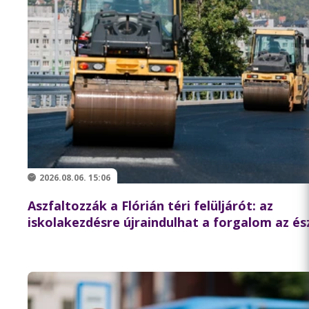
2026.08.06. 15:06
Aszfaltozzák a Flórián téri felüljárót: az
iskolakezdésre újraindulhat a forgalom az és