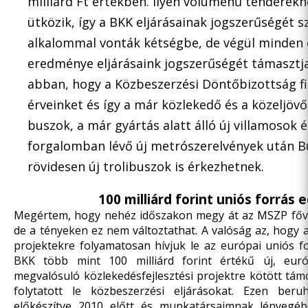
milliárd Ft értékben. Ilyen volumenű tenderek
ütközik, így a BKK eljárásainak jogszerűségét 
alkalommal vonták kétségbe, de végül minden 
eredménye eljárásaink jogszerűségét támasztja
abban, hogy a Közbeszerzési Döntőbizottság f
érveinket és így a már közlekedő és a közeljöv
buszok, a már gyártás alatt álló új villamosok 
forgalomban lévő új metrószerelvények után 
rövidesen új trolibuszok is érkezhetnek.
100 milliárd forint uniós forrás 
Megértem, hogy nehéz időszakon megy át az MSZP fővár
de a tényeken ez nem változtathat. A valóság az, hogy a
projektekre folyamatosan hívjuk le az európai uniós f
BKK több mint 100 milliárd forint értékű új, euró
megvalósuló közlekedésfejlesztési projektre kötött tám
folytatott le közbeszerzési eljárásokat. Ezen ber
előkészítve 2010 előtt és munkatársaimnak lényegébe