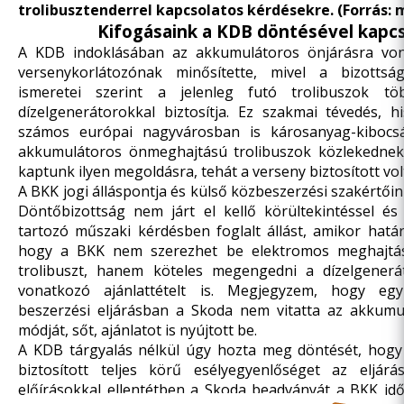
trolibusztenderrel kapcsolatos kérdésekre. (Forrás: 
Kifogásaink a KDB döntésével kapc
A KDB indoklásában az akkumulátoros önjárásra von
versenykorlátozónak minősítette, mivel a bizottsá
ismeretei szerint a jelenleg futó trolibuszok t
dízelgenerátorokkal biztosítja. Ez szakmai tévedés, 
számos európai nagyvárosban is károsanyag-kibocsá
akkumulátoros önmeghajtású trolibuszok közlekednek 
kaptunk ilyen megoldásra, tehát a verseny biztosított vol
A BKK jogi álláspontja és külső közbeszerzési szakértői
Döntőbizottság nem járt el kellő körültekintéssel é
tartozó műszaki kérdésben foglalt állást, amikor hatá
hogy a BKK nem szerezhet be elektromos meghajtású
trolibuszt, hanem köteles megengedni a dízelgenerá
vonatkozó ajánlattételt is. Megjegyzem, hogy egy
beszerzési eljárásban a Skoda nem vitatta az akkum
módját, sőt, ajánlatot is nyújtott be.
A KDB tárgyalás nélkül úgy hozta meg döntését, hog
biztosított teljes körű esélyegyenlőséget az eljárá
előírásokkal ellentétben a Skoda beadványát a BKK i