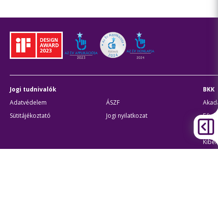
Jogi tudnivalók
BKK
Adatvédelem
ÁSZF
Akadá
Sütitájékoztató
Jogi nyilatkozat
Fővár
Civil
Kiber
Egyé
Átláthatóság
Olda
Akadálymentes beállítások
Süti