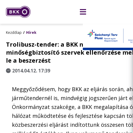
Kezdőlap
Hírek
Trolibusz-tender: a BKK mindvégig jogsze
minőségbiztosító szervek ellenőrzése mel
le a beszerzést
2014.04.12. 17:39
Meggyőződésem, hogy BKK az eljárás során, ah
járműtendernél is, mindvégig jogszerűen járt el
Önkormányzat szakcége, a BKK megalapítása ót
hálózat működtetése és fejlesztése kapcsán t
közbeszerzési eljárást indítottunk összesen t