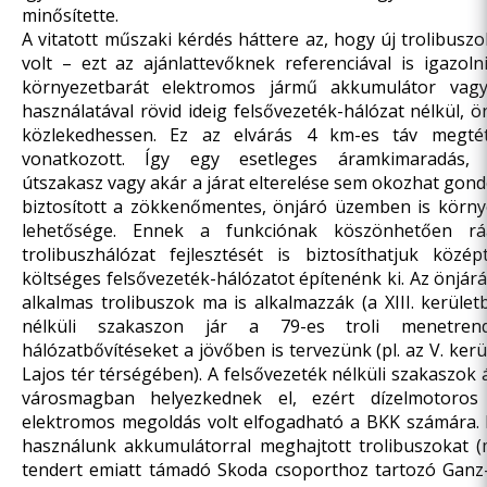
minősítette.
A vitatott műszaki kérdés háttere az, hogy új trolibusz
volt – ezt az ajánlattevőknek referenciával is igazoln
környezetbarát elektromos jármű akkumulátor vag
használatával rövid ideig felsővezeték-hálózat nélkül,
közlekedhessen. Ez az elvárás 4 km-es táv megté
vonatkozott. Így egy esetleges áramkimaradás, f
útszakasz vagy akár a járat elterelése sem okozhat gond
biztosított a zökkenőmentes, önjáró üzemben is körny
lehetősége. Ennek a funkciónak köszönhetően rá
trolibuszhálózat fejlesztését is biztosíthatjuk közé
költséges felsővezeték-hálózatot építenénk ki. Az önjár
alkalmas trolibuszok ma is alkalmazzák (a XIII. kerület
nélküli szakaszon jár a 79-es troli menetren
hálózatbővítéseket a jövőben is tervezünk (pl. az V. ker
Lajos tér térségében). A felsővezeték nélküli szakaszok 
városmagban helyezkednek el, ezért dízelmotoros
elektromos megoldás volt elfogadható a BKK számára.
használunk akkumulátorral meghajtott trolibuszokat 
tendert emiatt támadó Skoda csoporthoz tartozó Ganz-