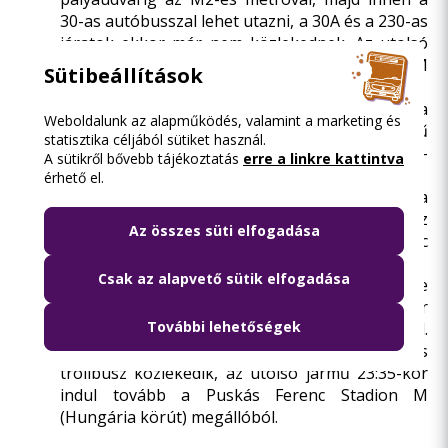
30-as autóbusszal lehet utazni, a 30A és a 230-as
járatok ekkor már nem közlekednek. Az utolsó
30-as autóbusz a Keleti pályaudvar M
Sütibeállítások
végállomásról 23:29-kor indul.
Újpalota, Rákospalota illetve a XVI. kerület felé a
Weboldalunk az alapműködés, valamint a marketing és
legjobb választás a 130-as busz. Az utolsó jármű
statisztika céljából sütiket használ.
a Puskás Ferenc Stadion M végállomástól 23:11-
A sütikről bővebb tájékoztatás
erre a linkre kattintva
kor indul.
érhető el.
Pestszentlőrinc, Kispest, illetve Kőbánya felé a
95-ös autóbusszal célszerű továbbutazni. Az
Az összes süti elfogadása
utolsó jármű 23:01-kor indul a Puskás Ferenc
Stadion M végállomásról.
Csak az alapvető sütik elfogadása
Az Újlipótváros illetve a Városliget és környéke
irányába az utolsó 75-ös trolibusz 23:19-kor
További lehetőségek
indul a Puskás Ferenc Stadion M végállomásról.
Zugló belsőbb területei felé este a 80-as
trolibusz közlekedik, az utolsó jármű 23:35-kor
indul tovább a Puskás Ferenc Stadion M
(Hungária körút) megállóból.