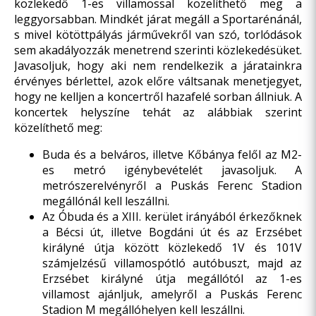
közlekedő 1-es villamossal közelíthető meg a
leggyorsabban. Mindkét járat megáll a Sportarénánál,
s mivel kötöttpályás járművekről van szó, torlódások
sem akadályozzák menetrend szerinti közlekedésüket.
Javasoljuk, hogy aki nem rendelkezik a járatainkra
érvényes bérlettel, azok előre váltsanak menetjegyet,
hogy ne kelljen a koncertről hazafelé sorban állniuk. A
koncertek helyszíne tehát az alábbiak szerint
közelíthető meg:
Buda és a belváros, illetve Kőbánya felől az M2-
es metró igénybevételét javasoljuk. A
metrószerelvényről a Puskás Ferenc Stadion
megállónál kell leszállni.
Az Óbuda és a XIII. kerület irányából érkezőknek
a Bécsi út, illetve Bogdáni út és az Erzsébet
királyné útja között közlekedő 1V és 101V
számjelzésű villamospótló autóbuszt, majd az
Erzsébet királyné útja megállótól az 1-es
villamost ajánljuk, amelyről a Puskás Ferenc
Stadion M megállóhelyen kell leszállni.