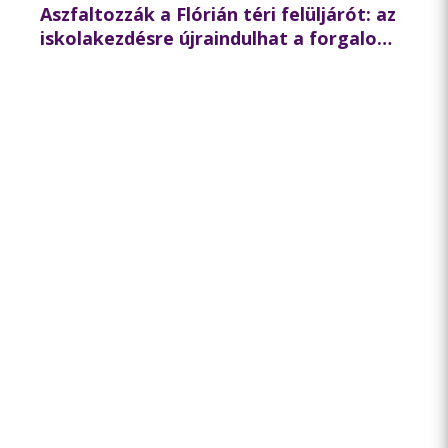
Aszfaltozzák a Flórián téri felüljárót: az
iskolakezdésre újraindulhat a forgalom
az északi hídon