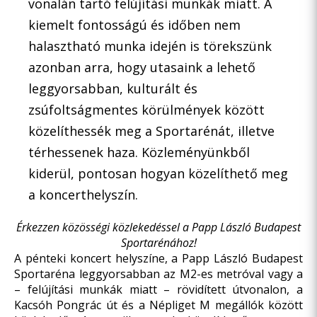
vonalán tartó felújítási munkák miatt. A
kiemelt fontosságú és időben nem
halasztható munka idején is törekszünk
azonban arra, hogy utasaink a lehető
leggyorsabban, kulturált és
zsúfoltságmentes körülmények között
közelíthessék meg a Sportarénát, illetve
térhessenek haza. Közleményünkből
kiderül, pontosan hogyan közelíthető meg
a koncerthelyszín.
Érkezzen közösségi közlekedéssel a Papp László Budapest
Sportarénához!
A pénteki koncert helyszíne, a Papp László Budapest
Sportaréna leggyorsabban az M2-es metróval vagy a
–
felújítási munkák miatt
– rövidített útvonalon, a
Kacsóh Pongrác út és a Népliget M megállók között