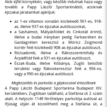
Akik éjfél környékén, vagy később indulnak haza vagy
tovább a Papp László Sportarénából, azoknak
éjszakai járatainkat ajánljuk:
az 1-es villamos vonalán közlekedő 901-es, 918-
as, illetve 937-es éjszakai autóbuszokat,
a Sashalmot, Mátyásföldet és Cinkotát érintő,
illetve a budai irányban pedig Farkasréten és
Gazdagréten keresztül a Móricz Zsigmond
körtér felé közlekedő 908-as éjszakai autóbuszt,
Rózsadomb, illetve a Rákosszentmihály és
Árpádföld felé a 931-es éjszakai autóbuszt,
Észak-Buda, illetve Kőbánya, Zugló belsőbb
területei vagy Rákoskeresztúr felé a 956-os,
vagy a 990-es éjszakai autóbuszt.
Megközelítés és parkolás a gépkocsival érkezőknek
A Papp László Budapest Sportaréna Budapest XIV.
kerületében, Zuglóban található, a Stefánia út 2. szám
alatt. A helyszín 1149 férőhelyes parkolója autóval az
Ifjúság útján át közelíthető meg a Stefánia út, a