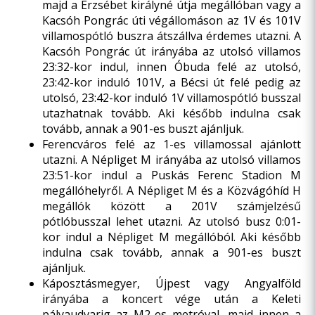
majd a Erzsébet királyné útja megállóban vagy a
Kacsóh Pongrác úti végállomáson az 1V és 101V
villamospótló buszra átszállva érdemes utazni. A
Kacsóh Pongrác út irányába az utolsó villamos
23:32-kor indul, innen Óbuda felé az utolsó,
23:42-kor induló 101V, a Bécsi út felé pedig az
utolsó, 23:42-kor induló 1V villamospótló busszal
utazhatnak tovább. Aki később indulna csak
tovább, annak a 901-es buszt ajánljuk.
Ferencváros felé az 1-es villamossal ajánlott
utazni. A Népliget M irányába az utolsó villamos
23:51-kor indul a Puskás Ferenc Stadion M
megállóhelyről. A Népliget M és a Közvágóhíd H
megállók között a 201V számjelzésű
pótlóbusszal lehet utazni. Az utolsó busz 0:01-
kor indul a Népliget M megállóból. Aki később
indulna csak tovább, annak a 901-es buszt
ajánljuk.
Káposztásmegyer, Újpest vagy Angyalföld
irányába a koncert vége után a Keleti
pályaudvarig az M2-es metróval, majd innen a