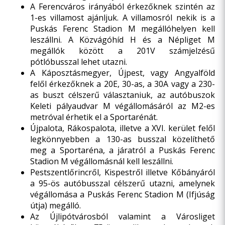
A Ferencváros irányából érkezőknek szintén az
1-es villamost ajánljuk. A villamosról nekik is a
Puskás Ferenc Stadion M megállóhelyen kell
leszállni. A Közvágóhíd H és a Népliget M
megállók között a 201V számjelzésű
pótlóbusszal lehet utazni.
A Káposztásmegyer, Újpest, vagy Angyalföld
felől érkezőknek a 20E, 30-as, a 30A vagy a 230-
as buszt célszerű választaniuk, az autóbuszok
Keleti pályaudvar M végállomásáról az M2-es
metróval érhetik el a Sportarénát.
Újpalota, Rákospalota, illetve a XVI. kerület felől
legkönnyebben a 130-as busszal közelíthető
meg a Sportaréna, a járatról a Puskás Ferenc
Stadion M végállomásnál kell leszállni.
Pestszentlőrincről, Kispestről illetve Kőbányáról
a 95-ös autóbusszal célszerű utazni, amelynek
végállomása a Puskás Ferenc Stadion M (Ifjúság
útja) megálló.
Az Újlipótvárosból valamint a Városliget