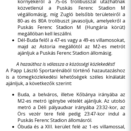
környékéről a 75-ös trolibusszal utazhatnak
közvetlenül a Puskás Ferenc Stadion M
végállomásig, míg Zugló belsőbb területeiről a
80-as és 80A trolibuszt javasoljuk, amelyekről a
Puskás Ferenc Stadion M (Hungária körút)
megállóban kell leszállni.
Dél-Buda felől a 47-es vagy a 49-es villamosokat,
majd az Astoria megállótól az M2-es metrót
ajánljuk a Puskás Ferenc Stadion állomásig.
A hazaúthoz is válassza a közösségi közlekedést!
A Papp László Sportarénából történő hazautazáshoz
is a tömegközlekedési lehetőségek széles kínálatát
ajánljuk, a következők szerint:
Buda, a belváros, illetve Kőbánya irányába az
M2-es metró igénybe vételét ajánljuk. Az utolsó
metró a Déli pályaudvar irányába 23:32-kor, az
Örs vezér tere felé pedig 23:47-kor indul a
Puskás Ferenc Stadion állomásról.
Óbuda és a XIII. kerület felé az 1-es villamossal,