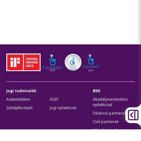
Jogi tudnivalók
BKK
Adatvédelem
ÁSZF
Akadálymentesítési
nyilatkozat
Sütitájékoztató
Jogi nyilatkozat
Fővárosi partnerek
Civil partnerek
Kiberbiztonsági
auditigazolás