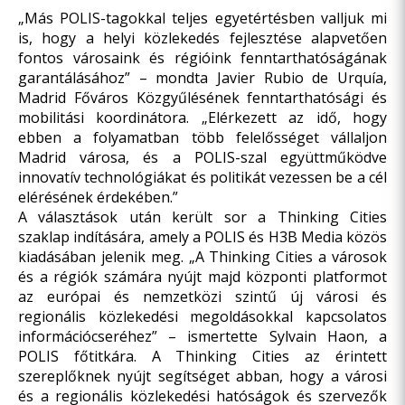
„Más POLIS-tagokkal teljes egyetértésben valljuk mi
is, hogy a helyi közlekedés fejlesztése alapvetően
fontos városaink és régióink fenntarthatóságának
garantálásához” – mondta Javier Rubio de Urquía,
Madrid Főváros Közgyűlésének fenntarthatósági és
mobilitási koordinátora. „Elérkezett az idő, hogy
ebben a folyamatban több felelősséget vállaljon
Madrid városa, és a POLIS-szal együttműködve
innovatív technológiákat és politikát vezessen be a cél
elérésének érdekében.”
A választások után került sor a Thinking Cities
szaklap indítására, amely a POLIS és H3B Media közös
kiadásában jelenik meg. „A Thinking Cities a városok
és a régiók számára nyújt majd központi platformot
az európai és nemzetközi szintű új városi és
regionális közlekedési megoldásokkal kapcsolatos
információcseréhez” – ismertette Sylvain Haon, a
POLIS főtitkára. A Thinking Cities az érintett
szereplőknek nyújt segítséget abban, hogy a városi
és a regionális közlekedési hatóságok és szervezők