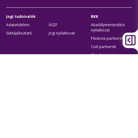
Jogi tudnivalók
BKK
Adatvédelem
ÁSZF
Akadálymentesítési
nyilatkozat
Sütitájékoztató
Jogi nyilatkozat
Fővárosi partnerek
Civil partnerek
Kiberbiztonsági
auditigazolás
Egyéb
Átláthatóság
Oldaltérkép
Akadálymentes beállítások
Sütibeállítások
BKK Budapesti Közlekedési Központ
Zártkörűen Működő Részvénytársaság
Cégjegyzékszám:
01-10-046840
Cím:
1075 Budapest, Rumbach Sebestyén utca 19-21