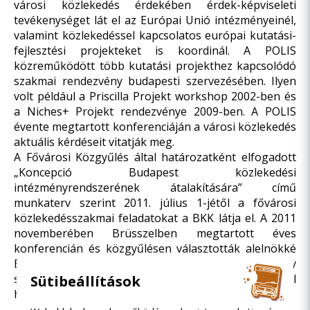
városi közlekedés érdekében érdek-képviseleti
tevékenységet lát el az Európai Unió intézményeinél,
valamint közlekedéssel kapcsolatos európai kutatási-
fejlesztési projekteket is koordinál. A POLIS
közreműködött több kutatási projekthez kapcsolódó
szakmai rendezvény budapesti szervezésében. Ilyen
volt például a Priscilla Projekt workshop 2002-ben és
a Niches+ Projekt rendezvénye 2009-ben. A POLIS
évente megtartott konferenciáján a városi közlekedés
aktuális kérdéseit vitatják meg.
A Fővárosi Közgyűlés által határozatként elfogadott
„Koncepció Budapest közlekedési
intézményrendszerének átalakítására” című
munkaterv szerint 2011. július 1-jétől a fővárosi
közlekedésszakmai feladatokat a BKK látja el. A 2011
novemberében Brüsszelben megtartott éves
konferencián és közgyűlésen választották alelnökké
Budapestet a BKK képviseletében. Feladatunk, hogy
szoros együttműködésben segítsük a szervezet minél
Sütibeállítások
hatékonyabb munkáját.