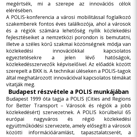
megértsék, mi a szerepe az innovációs célok
elérésében.
A POLIS-konferencia a városi mobilitással foglalkozó
szakemberek fontos éves találkozója, ahol a városok
és a régiók számára lehetőség nyílik közlekedési
fejlesztéseiket a nemzetközi porondon is bemutatni,
illetve a széles körű szakmai közönségnek módja van
közlekedési innovációkkal kapcsolatos
egyeztetésekre a jelen lévő hatóságok,
közlekedésszervezők képviselőivel. Az előadók között
szerepelt a BKK is. A technikai üléseken a POLIS-tagok
által meghatározott innovációval kapcsolatos témákat
vitatják meg.
Budapest részvétele a POLIS munkájában
Budapest 1999 óta tagja a POLIS (Cities and Regions
for Better Transport – Városok és régiók a jobb
közlekedésért) szervezetnek. A POLIS körülbelül 65
európai nagyváros és régió közlekedési
együttműködési szervezete, amely elősegíti a városok
közötti információáramlást, tapasztalatcserét, a