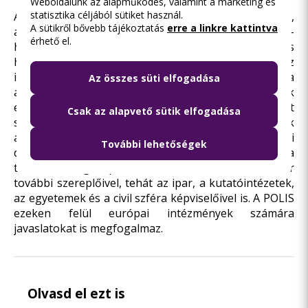
A POLIS
Weboldalunk az alapműködés, valamint a marketing és
statisztika céljából sütiket használ.
A POLIS – Cities and Regions for Better Transport,
A sütikről bővebb tájékoztatás
erre a linkre kattintva
azaz a Városok és régiók a jobb közlekedésért –
érhető el.
hálózat fő célkitűzése az európai helyi és regionális
hatóságok közötti tapasztalatcsere elősegítése az
innovatív közlekedési technológiák és szakpolitika
Az összes süti elfogadása
alkalmazására. A POLIS tagjai 1989 óta működnek
együtt a fenntartható közlekedésért integrált
Csak az alapvető sütik elfogadása
stratégiák alkalmazásával,amelyek figyelembe veszik
a közlekedés gazdasági, társadalmi és környezeti
További lehetőségek
dimenzióinak összefüggéseit. A POLIS támogatja
továbbá a tagok párbeszédét a közlekedési szektor
további szereplőivel, tehát az ipar, a kutatóintézetek,
az egyetemek és a civil szféra képviselőivel is. A POLIS
ezeken felül európai intézmények számára
javaslatokat is megfogalmaz.
Olvasd el ezt is