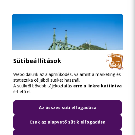
Sütibeállítások
Weboldalunk az alapműködés, valamint a marketing és
statisztika céljából sütiket használ.
A sütikről bővebb tájékoztatás
erre a linkre kattintva
érhető el.
2026.08.06. 18:15
Lezárják péntek hajnalban a Szabadság
Az összes süti elfogadása
híd környékét
Csak az alapvető sütik elfogadása