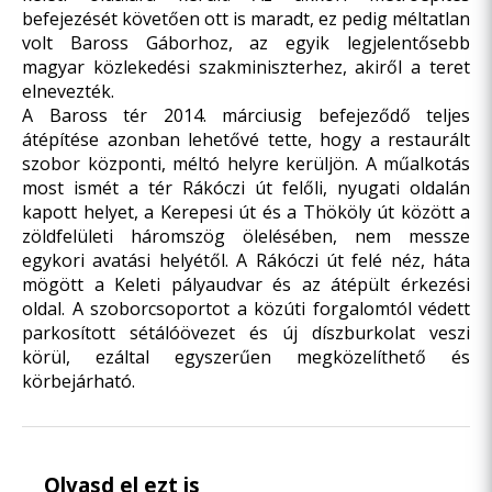
befejezését követően ott is maradt, ez pedig méltatlan
volt Baross Gáborhoz, az egyik legjelentősebb
magyar közlekedési szakminiszterhez, akiről a teret
elnevezték.
A Baross tér 2014. márciusig befejeződő teljes
átépítése azonban lehetővé tette, hogy a restaurált
szobor központi, méltó helyre kerüljön. A műalkotás
most ismét a tér Rákóczi út felőli, nyugati oldalán
kapott helyet, a Kerepesi út és a Thököly út között a
zöldfelületi háromszög ölelésében, nem messze
egykori avatási helyétől. A Rákóczi út felé néz, háta
mögött a Keleti pályaudvar és az átépült érkezési
oldal. A szoborcsoportot a közúti forgalomtól védett
parkosított sétálóövezet és új díszburkolat veszi
körül, ezáltal egyszerűen megközelíthető és
körbejárható.
Olvasd el ezt is