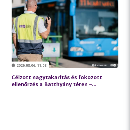
2026.08.06. 11:08
Célzott nagytakarítás és fokozott
ellenőrzés a Batthyány téren –
összehangolt akciót tartott
partnereivel a BKK