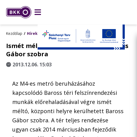
Kezdőlap
Hírek
Ismét méltó helyre kerülhetett Baross
Gábor szobra
2013.12.06. 15:03
Az M4-es metró beruházásához
kapcsolódó Baross téri felszínrendezési
munkák előrehaladásával végre ismét
méltó, központi helyre kerülhetett Baross
Gábor szobra. A tér teljes rendezése
ugyan csak 2014 márciusában fejeződik