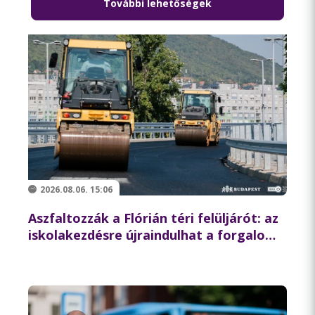
További lehetőségek
2026.08.06. 15:06
Aszfaltozzák a Flórián téri felüljárót: az
iskolakezdésre újraindulhat a forgalom
az északi hídon