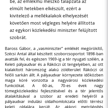
be, az emlékmű mészkő talapzata az
elmúlt hetekben elkészült, ezért a
kivitelező a mellékalakok elhelyezését
követően most végleges helyére állította
az egykori közlekedési miniszter felújított
szobrát.
Baross Gábor, a „vasminiszter” emlékét megörökítő,
Szécsi Antal által készített szoborcsoportot 1898-ban
avatták fel, és egészen 1969-ig a tér nyugati szélén, a
Keleti pályaudvar és a Rákóczi út tengelyében, az ott
kialakított háromszög alakú zöldterület Rákóczi út
felőli sarkán állt. A pályaudvar környezete időközben
maga köré vonzotta a nagyvárosi közlekedési
funkciókat. A 60-as, 70-es évek nagy
tömegközlekedési fejlesztésével és a tér jelentős
átalakításával a szobor az eredeti helyéről a
pályaudvar indulási oldalhomlokzata előtti térrész
keleti oldalára került. Az akkori metróépítés