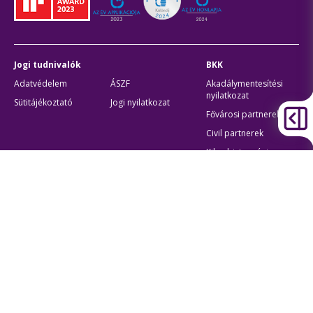
Jogi tudnivalók
BKK
Adatvédelem
ÁSZF
Akadálymentesítési
nyilatkozat
Sütitájékoztató
Jogi nyilatkozat
Fővárosi partnerek
Civil partnerek
Kiberbiztonsági
auditigazolás
Egyéb
Átláthatóság
Oldaltérkép
Akadálymentes beállítások
Sütibeállítások
BKK Budapesti Közlekedési Központ
Zártkörűen Működő Részvénytársaság
Cégjegyzékszám:
01-10-046840