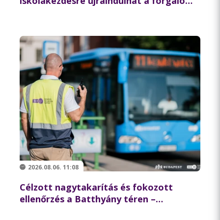
iskolakezdésre újraindulhat a forgalom
az északi hídon
2026.08.06. 11:08
Célzott nagytakarítás és fokozott
ellenőrzés a Batthyány téren –
összehangolt akciót tartott