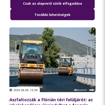
Csak az alapvető sütik elfogadása
Lezárják péntek hajnalban a Szabadság
híd környékét
További lehetőségek
2026.08.06. 15:06
Aszfaltozzák a Flórián téri felüljárót: az