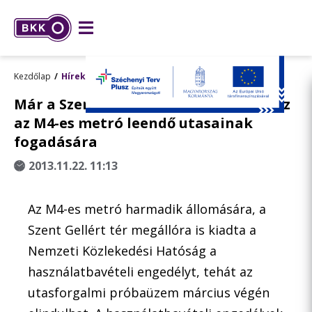
Kezdőlap
Hírek
Már a Szent Gellért tér állomás is kész
az M4-es metró leendő utasainak
fogadására
2013.11.22. 11:13
Az M4-es metró harmadik állomására, a
Szent Gellért tér megállóra is kiadta a
Nemzeti Közlekedési Hatóság a
használatbavételi engedélyt, tehát az
utasforgalmi próbaüzem március végén