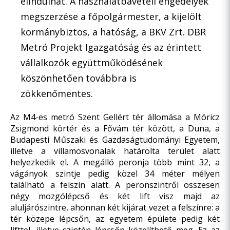
elindulhat. A használatbavételi engedélyek
megszerzése a főpolgármester, a kijelölt
kormánybiztos, a hatóság, a BKV Zrt. DBR
Metró Projekt Igazgatóság és az érintett
vállalkozók együttműködésének
köszönhetően továbbra is
zökkenőmentes.
Az M4-es metró Szent Gellért tér állomása a Móricz
Zsigmond körtér és a Fővám tér között, a Duna, a
Budapesti Műszaki és Gazdaságtudományi Egyetem,
illetve a villamosvonalak határolta terület alatt
helyezkedik el. A megálló peronja több mint 32, a
vágányok szintje pedig közel 34 méter mélyen
található a felszín alatt. A peronszintről összesen
négy mozgólépcső és két lift visz majd az
aluljárószintre, ahonnan két kijárat vezet a felszínre: a
tér közepe lépcsőn, az egyetem épülete pedig két