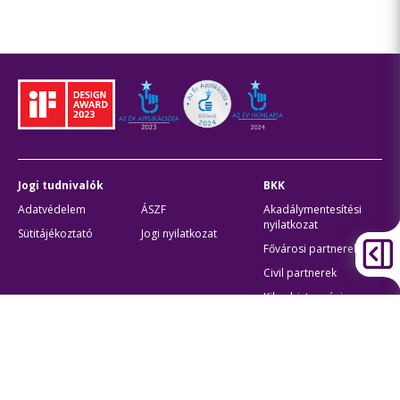
Jogi tudnivalók
BKK
Adatvédelem
ÁSZF
Akadálymentesítési
nyilatkozat
Sütitájékoztató
Jogi nyilatkozat
Fővárosi partnerek
Civil partnerek
Kiberbiztonsági
auditigazolás
Egyéb
Átláthatóság
Oldaltérkép