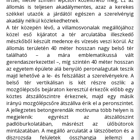
lifttel, illetve szintén lépcsőn közelíthető meg. Ez az
állomás is teljesen akadálymentes, azaz a kerekes
székkel utazók a járdától egészen a szerelvényig
akadály nélkül közlekedhetnek.
A tér közepén lévő, a villamosvonalak megállójához
közel eső kijáratot a tér arculatába illeszkedő
mészkőből készült medence és vízesés veszi körül. Az
állomás területén 40 méter hosszan nagy belső tér
található – a mára emblematikussá vált
gerendaszerkezettel –, míg szintén 40 méter hosszan
az egyetem épülete alá benyúló peronalagutak teszik
majd lehetővé a le- és felszállást a szerelvényekre. A
belső tér vertikálisan is két részre oszlik: a
mozgólépcsős bejáraton keresztül érkezők előbb egy
köztes átszállószintre érkeznek, majd egy másik
irányú mozgólépcsőre átszállva érik el a peronszintet.
A jellegzetes betongerendák motívuma több helyen is
megjelenik: egyrészt az átszállószint
padlóburkolatában, másrészt az ülőbútorok
mintázatában. A megálló arculatát a látszóbeton és a
díszrozsda felületek összhangja jellemzi a