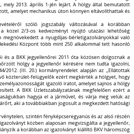
t
, mely 2013. április 1-jén lejárt. A hölgy által bemutatott
zott, amelyet mechanikus úton könnyen eltávolíthattak és
ételéről szóló jogszabály változásával a korábban
 a közel 2/3-os kedvezményt nyújtó utazási lehetőség
n megnövekedett a nyugdíjas-bérletigazolványokkal való
lekedési Központ több mint 250 alkalommal tett hasonló
ői és a BKK jegyellenőrei 2011 óta közösen dolgoznak a
nőrzött hölgy a jegyellenőr kérésére nem tudta igazolni,
2012. (III. 20.) kormányrendelet alapján az „Ellátottak
evő közterület-felügyelők ezért megkérték a hölgyet, hogy
személyazonosságát igazoló iratot, amelyet sajnos a hölgy
esített. A BKK Üzletszabályzatának megfelelően ezért a
saságukban hagyja el a járművet, és várja meg velük az
 járőrt, aki a továbbiakban jogosult a megkezdett hatósági
rvénytelen, szintén fényképcseregyanús és az alsó részén
etigazolványt közben alaposan megvizsgálta a jegyellenőr,
 hiányzik a korábban az igazolványt kiállító BKV háromszög