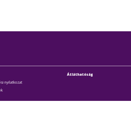
Átláthatóság
si nyilatkozat
ek
uditigazolás
k