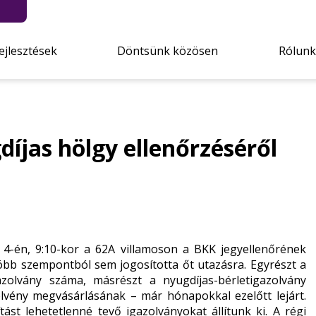
ejlesztések
Döntsünk közösen
Rólunk
díjas hölgy ellenőrzéséről
 4-én, 9:10-kor a 62A villamoson a BKK jegyellenőrének
több szempontból sem jogosította őt utazásra. Egyrészt a
azolvány száma, másrészt a nyugdíjas-bérletigazolvány
elvény megvásárlásának – már hónapokkal ezelőtt lejárt.
ást lehetetlenné tevő igazolványokat állítunk ki. A régi