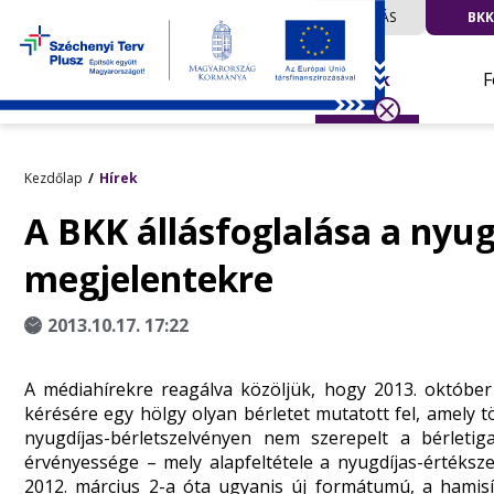
UTAZÁS
BKK
Hírek
F
Kezdőlap
Hírek
A BKK állásfoglalása a nyug
megjelentekre
2013.10.17. 17:22
A médiahírekre reagálva közöljük, hogy 2013. október
kérésére egy hölgy olyan bérletet mutatott fel, amely 
nyugdíjas-bérletszelvényen nem szerepelt
a bérletig
érvényessége – mely alapfeltétele a nyugdíjas-értéksz
2012. március 2-a óta ugyanis új formátumú, a hamisít