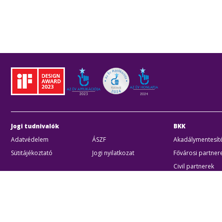
Jogi tudnivalók
BKK
Adatvédelem
ÁSZF
Akadálymentesíté
Sütitájékoztató
Jogi nyilatkozat
Fővárosi partner
Civil partnerek
Kiberbiztonsági a
Egyéb
Akadálymentes beállítások
Sütibeállításo