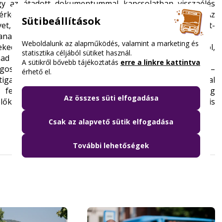
ogy az átadott dokumentummal kapcsolatban visszaélés
e érkező rendőröket tájékoztatták erről a körülményről. Az
Sütibeállítások
et, a rendőrségi intézkedést kezdeményező közterület-
anak velük a XIV. kerületi Rendőrkapitányságra.
Weboldalunk az alapműködés, valamint a marketing és
ekedési Központ nem kapott hivatalos tájékoztatást arról,
statisztika céljából sütiket használ.
ad bővebb felvilágosítást.
A sütikről bővebb tájékoztatás
erre a linkre kattintva
osan kötelezte pótdíj megfizetésére a hölgyet, ugyanis –
érhető el.
etigazolvány nem volt érvényes, hiszen már hónapokkal
k fel a bérletigazolvány számát. A személyazonosság
Az összes süti elfogadása
yelők, majd a rendőrség bevonása és intézkedése akkor is
Csak az alapvető sütik elfogadása
További lehetőségek