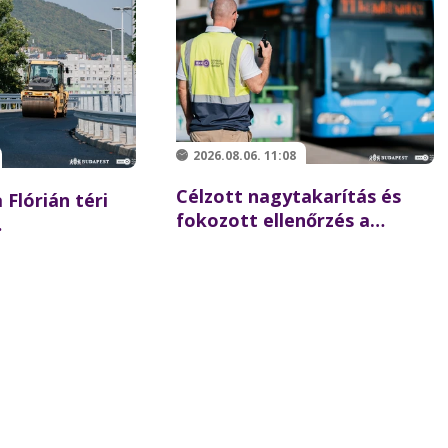
2026.08.06. 11:08
Célzott nagytakarítás és
 Flórián téri
fokozott ellenőrzés a
Batthyány téren –
 újraindulhat a
összehangolt akciót tartott
szaki hídon
partnereivel a BKK