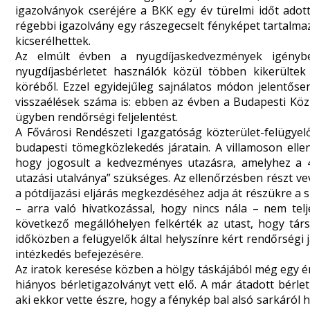
igazolványok cseréjére a BKK
egy év türelmi időt adot
régebbi igazolvány egy rászegecselt fényképet tartalma
kicserélhettek.
Az elmúlt évben a nyugdíjaskedvezmények igénybev
nyugdíjasbérletet használók közül többen kikerültek
köréből. Ezzel egyidejűleg sajnálatos módon jelentőse
visszaélések száma is: ebben az évben a Budapesti Köz
ügyben rendőrségi feljelentést.
A Fővárosi Rendészeti Igazgatóság közterület-felügyel
budapesti tömegközlekedés járatain. A villamoson elle
hogy jogosult a kedvezményes utazásra, amelyhez a 44/
utazási utalványa” szükséges. Az ellenőrzésben részt v
a pótdíjazási eljárás megkezdéséhez adja át részükre a 
– arra való hivatkozással, hogy nincs nála – nem telj
következő megállóhelyen felkérték az utast, hogy tár
időközben a felügyelők által helyszínre kért rendőrségi
intézkedés befejezésére.
Az iratok keresése közben a hölgy táskájából még egy é
hiányos bérletigazolványt vett elő. A már átadott bérl
aki ekkor vette észre, hogy a fénykép bal alsó sarkáról