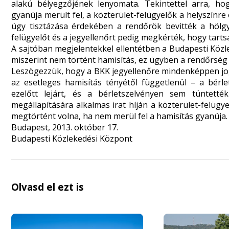
alakú bélyegzőjének lenyomata. Tekintettel arra, h
gyanúja merült fel, a közterület-felügyelők a helyszínr
ügy tisztázása érdekében a rendőrök bevitték a hölgy
felügyelőt és a jegyellenőrt pedig megkérték, hogy tarts
A sajtóban megjelentekkel ellentétben a Budapesti Közl
miszerint nem történt hamisítás, ez ügyben a rendőrség 
Leszögezzük, hogy a BKK jegyellenőre mindenképpen jog
az esetleges hamisítás tényétől függetlenül – a bérl
ezelőtt lejárt, és a bérletszelvényen sem tüntetté
megállapítására alkalmas irat híján a közterület-felüg
megtörtént volna, ha nem merül fel a hamisítás gyanúja.
Budapest, 2013. október 17.
Budapesti Közlekedési Központ
Olvasd el ezt is