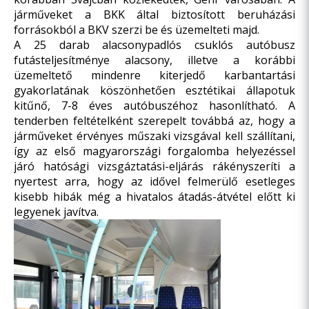
járműveket a BKK által biztosított beruházási
forrásokból a BKV szerzi be és üzemelteti majd.
A 25 darab alacsonypadlós csuklós autóbusz
futásteljesítménye alacsony, illetve a korábbi
üzemeltető mindenre kiterjedő karbantartási
gyakorlatának köszönhetően esztétikai állapotuk
kitűnő, 7-8 éves autóbuszéhoz hasonlítható. A
tenderben feltételként szerepelt továbbá az, hogy a
járműveket érvényes műszaki vizsgával kell szállítani,
így az első magyarországi forgalomba helyezéssel
járó hatósági vizsgáztatási-eljárás rákényszeríti a
nyertest arra, hogy az idővel felmerülő esetleges
kisebb hibák még a hivatalos átadás-átvétel előtt ki
legyenek javítva.