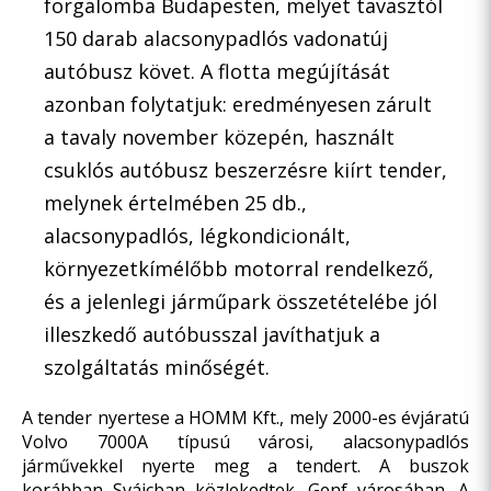
forgalomba Budapesten, melyet tavasztól
150 darab alacsonypadlós vadonatúj
autóbusz követ. A flotta megújítását
azonban folytatjuk: eredményesen zárult
a tavaly november közepén, használt
csuklós autóbusz beszerzésre kiírt tender,
melynek értelmében 25 db.,
alacsonypadlós, légkondicionált,
környezetkímélőbb motorral rendelkező,
és a jelenlegi járműpark összetételébe jól
illeszkedő autóbusszal javíthatjuk a
szolgáltatás minőségét.
A tender nyertese a HOMM Kft., mely 2000-es évjáratú
Volvo 7000A típusú városi, alacsonypadlós
járművekkel nyerte meg a tendert. A buszok
korábban Svájcban közlekedtek, Genf városában. A