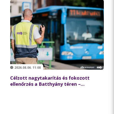
2026.08.06. 11:08
Célzott nagytakarítás és fokozott
ellenőrzés a Batthyány téren –
összehangolt akciót tartott
partnereivel a BKK