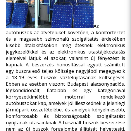
Az
autóbuszok az átvételüket követően, a komfortérzet
és a magasabb színvonalú szolgáltatás érdekében
kisebb átalakításokon még átesnek: elektronikus
jegykezelőkkel és az elektronikus utastájékoztatás
elemeivel látjuk el azokat, valamint új fényezést is
kapnak. A beszerzés honosítással együtt számított
egy buszra eső teljes költsége nagyjából megegyezik
a 18-19 éves buszok vázfelújításának költségével.
Ebben az esetben viszont Budapest alacsonypadlós,
légkondicionált, fiatalabb és egy kategóriával
környezetkímélőbb motorral rendelkező
autóbuszokat kap, amelyek jól illeszkednek a jelenlegi
járműpark összetételébe, és amelyek kényelmesebb,
komfortosabb és biztonságosabb szolgáltatást
nyújtanak utasainknak. A használt buszok beszerzése
nem az új buszok forgalomba állítását helyettesíti,