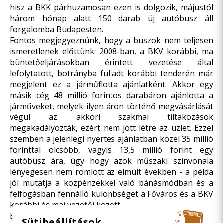
hisz a BKK párhuzamosan ezen is dolgozik, májustól
három hónap alatt 150 darab új autóbusz áll
forgalomba Budapesten.
Fontos megjegyeznünk, hogy a buszok nem teljesen
ismeretlenek előttünk: 2008-ban, a BKV korábbi, ma
büntetőeljárásokban érintett vezetése által
lefolytatott, botrányba fulladt korábbi tenderén már
megjelent ez a járműflotta ajánlatként. Akkor egy
másik cég 48 millió forintos darabáron ajánlotta a
járműveket, melyek ilyen áron történő megvásárlását
végül az akkori szakmai tiltakozások
megakadályozták, ezért nem jött létre az üzlet. Ezzel
szemben a jelenlegi nyertes ajánlatban közel 35 millió
forinttal olcsóbb, vagyis 13,5 millió forint egy
autóbusz ára, úgy hogy azok műszaki színvonala
lényegesen nem romlott az elmúlt években - a példa
jól mutatja a közpénzekkel való bánásmódban és a
felfogásban fennálló különbséget a Főváros és a BKV
korábbi és mai vezetői között.
Budapest, 2013. február 5.
Sütibeállítások