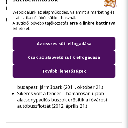
Budapesti Közlekedési Központ
BKV Zrt.
Weboldalunk az alapműködés, valamint a marketing és
statisztika céljából sütiket használ.
Kapcsolódó hírek:
A sütikről bővebb tájékoztatás
erre a linkre kattintva
érhető el.
Alacsonypadlós használt trolibuszokat vásárol
Budapest
(2011. május 2.)
Folytatódik a járműpark megújítása: használt,
Az összes süti elfogadása
alacsonypadlós Van Hool autóbuszok érkeznek
Budapestre
(2011. május 18.)
Csak az alapvető sütik elfogadása
Új típus a budapesti utakon: jönnek a szóló Van
Hool-buszok
(2011. július 29.)
További lehetőségek
Újabb Ikarusok indulhatnak utolsó útjukra: 30
db használt Mercedes busszal fiatalodik a
budapesti járműpark
(2011. október 21.)
Sikeres volt a tender – hamarosan újabb
alacsonypadlós buszok erősítik a fővárosi
autóbuszflottát
(2012. április 21.)