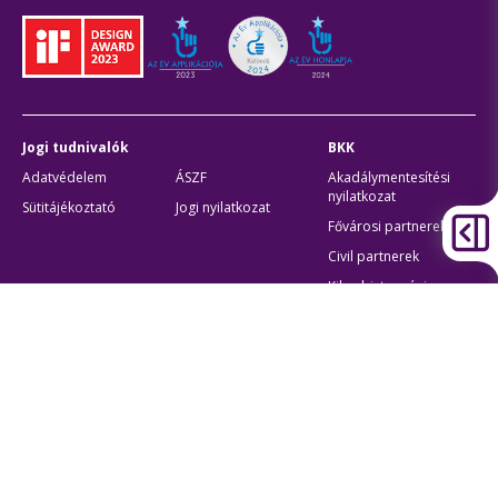
Jogi tudnivalók
BKK
Adatvédelem
ÁSZF
Akadálymentesítési
nyilatkozat
Sütitájékoztató
Jogi nyilatkozat
Fővárosi partnerek
Civil partnerek
Kiberbiztonsági
auditigazolás
Egyéb
Átláthatóság
Oldaltérkép
Akadálymentes beállítások
Sütibeállítások