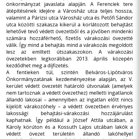
önkormányzat javaslata alapján. A Ferenciek tere
átépítésének idejére a Városház utca teljes hossza,
valamint a Párizsi utca Városház utca és Petőfi Sándor
utca közötti szakasza kikerül a korlátozott behajtást
lehetővé tevő védett övezetből és a jövőben mindenki
számára hozzáférhető, fizetős várakozási övezetté
válik. Így mind a behajtás mind a várakozás megoldott
lesz az említett útszakaszokon. A várakozási
övezetekben legkorábban 2013. április közepén
kezdődhet meg a díjfizetés.
A fentieken túl, szintén Belváros-Lipótváros
Önkormányzatának kezdeményezése alapján, az V.
kerület védett övezetét határoló útvonalak (amelyek
nem tartoznak a védett övezethez) melletti ingatlanok
állandó lakosai – amennyiben az ingatlan előtt nincs
kijelölt várakozóhely – a védett övezetben érvényes
lakossági behajtási-várakozási hozzájárulást
kaphatnak. Így például a József Attila utcában, a
Károly körúton és a Kossuth Lajos utcában lakók a
védett övezet területén állandó lakóhellyel