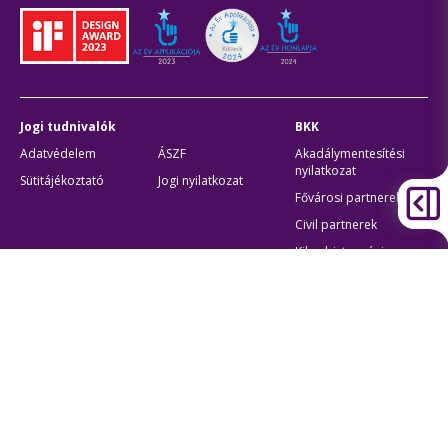
Jogi tudnivalók
BKK
Adatvédelem
ÁSZF
Akadálymentesítési
nyilatkozat
Sütitájékoztató
Jogi nyilatkozat
Fővárosi partnerek
Civil partnerek
Kiberbiztonsági
auditigazolás
Egyéb
Átláthatóság
Oldaltérkép
Akadálymentes beállítások
Sütibeállítások
BKK Budapesti Közlekedési Központ