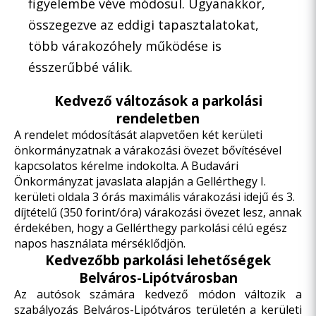
figyelembe véve módosul. Ugyanakkor,
összegezve az eddigi tapasztalatokat,
több várakozóhely működése is
ésszerűbbé válik.
Kedvező változások a parkolási
rendeletben
A rendelet módosítását alapvetően két kerületi
önkormányzatnak a várakozási övezet bővítésével
kapcsolatos kérelme indokolta. A Budavári
Önkormányzat javaslata alapján a Gellérthegy I.
kerületi oldala 3 órás maximális várakozási idejű és 3.
díjtételű (350 forint/óra) várakozási övezet lesz, annak
érdekében, hogy a Gellérthegy parkolási célú egész
napos használata mérséklődjön.
Kedvezőbb parkolási lehetőségek
Belváros-Lipótvárosban
Az autósok számára kedvező módon változik a
szabályozás Belváros-Lipótváros területén a kerületi