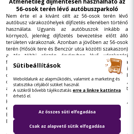
Átmenetileg díjmentesen használható az
56-osok terén lévő autóbuszparkoló
Nem érte el a kívánt célt az 56-osok terén lévő
autóbusz várakozóhelyek díjfizetés ellenében történő
használata. Ugyanis az autóbuszok inkább a
környező, jelenleg díjfizetés bevezetése előtt álló
területen várakoznak. Azonban a jövőben az 56-osok
terén (Hősök tere és Benczúr utca közötti szakaszon)
a tér többi részén érvényben lévő várakozási
feltételekhez hasonlóan lehet majd várakozni. Azaz a
Sütibeállítások
buszparkoló díjmentessé válik, de a városligeti
díjfizetés bevezetése után minden nap 8 órától 18
Weboldalunk az alapműködés, valamint a marketing és
óráig, személygépkocsi esetében 350 Ft/óra,
statisztika céljából sütiket használ.
autóbusz esetében 1050 Ft/óra díj ellenében lehet
A sütikről bővebb tájékoztatás
erre a linkre kattintva
majd használni a parkolót.
érhető el.
Kérjük az autósokat, hogy legyenek körültekintőek,
és figyeljék a kihelyezett jelzőtáblákat!
Az összes süti elfogadása
Budapest, 2012. február 22.
Budapesti Közlekedési Központ
Csak az alapvető sütik elfogadása