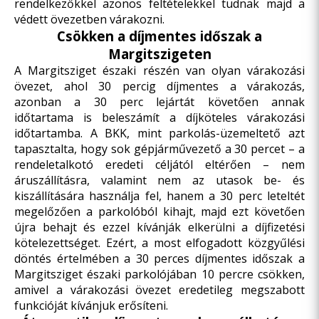
rendelkezőkkel azonos feltételekkel tudnak majd a
védett övezetben várakozni.
Csökken a díjmentes időszak a
Margitszigeten
A Margitsziget északi részén van olyan várakozási
övezet, ahol 30 percig díjmentes a várakozás,
azonban a 30 perc lejártát követően annak
időtartama is beleszámít a díjköteles várakozási
időtartamba. A BKK, mint parkolás-üzemeltető azt
tapasztalta, hogy sok gépjárművezető a 30 percet – a
rendeletalkotó eredeti céljától eltérően – nem
áruszállításra, valamint nem az utasok be- és
kiszállítására használja fel, hanem a 30 perc leteltét
megelőzően a parkolóból kihajt, majd ezt követően
újra behajt és ezzel kívánják elkerülni a díjfizetési
kötelezettséget. Ezért, a most elfogadott közgyűlési
döntés értelmében a 30 perces díjmentes időszak a
Margitsziget északi parkolójában 10 percre csökken,
amivel a várakozási övezet eredetileg megszabott
funkcióját kívánjuk erősíteni.