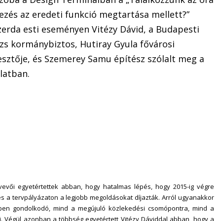
dezés az eredeti funkció megtartása mellett?”
zerda esti eseményen Vitézy Dávid, a Budapesti
zs kormánybiztos, Hutiray Gyula fővárosi
esztője, és Szemerey Samu építész szólalt meg a
latban.
vevői egyetértettek abban, hogy hatalmas lépés, hogy 2015-ig végre
s a tervpályázaton a legjobb megoldásokat díjazták. Arról ugyanakkor
kekben gondolkodó, mind a megújuló közlekedési csomópontra, mind a
ni. Végül azonban a többség egyetértett Vitézy Dáviddal abban, hogy a