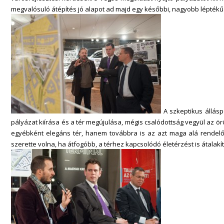
megvalósuló átépítés jó alapot ad majd egy későbbi, nagyobb lépték
A szkeptikus állás
pályázat kiírása és a tér megújulása, mégis csalódottság vegyül az 
egyébként elegáns tér, hanem továbbra is az azt maga alá rendelő
szerette volna, ha átfogóbb, a térhez kapcsolódó életérzést is átalakít