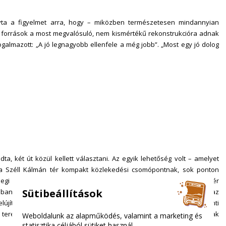
ívta a figyelmet arra, hogy – miközben természetesen mindannyian
 források a most megvalósuló, nem kismértékű rekonstrukcióra adnak
ogalmazott: „A jó legnagyobb ellenfele a még jobb”. „Most egy jó dolog
ta, két út közül kellett választani. Az egyik lehetőség volt – amelyet
a Széll Kálmán tér kompakt közlekedési csomópontnak, sok ponton
egi állapotához képest. A másik út lett volna az egykori Moszkva tér
Sütibeállítások
nban a jelenleg rendelkezésre álló pénzügyi forrásnak legalább az
lújítására mintegy 4,2 milliárd forint áll rendelkezésre a központi
a teret érintő budai fonódó villamosprojekt európai uniós forrásainak
Weboldalunk az alapműködés, valamint a marketing és
statisztika céljából sütiket használ.