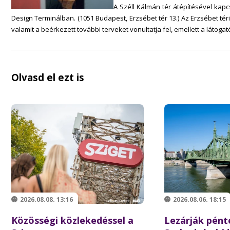
A Széll Kálmán tér átépítésével kapcs
Design Terminálban. (1051 Budapest, Erzsébet tér 13.) Az Erzsébet téri 
valamit a beérkezett további terveket vonultatja fel, emellett a láto
Olvasd el ezt is
2026.08.08. 13:16
2026.08.06. 18:15
Közösségi közlekedéssel a
Lezárják pént