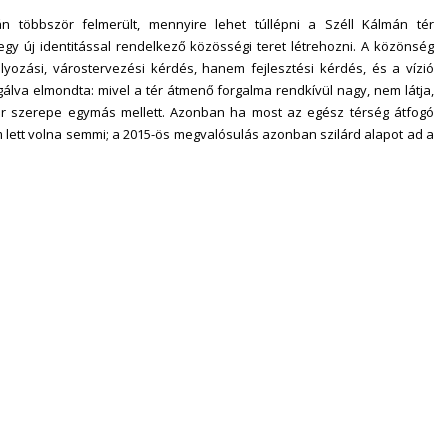
n többször felmerült, mennyire lehet túllépni a Széll Kálmán tér
egy új identitással rendelkező közösségi teret létrehozni. A közönség
lyozási, várostervezési kérdés, hanem fejlesztési kérdés, és a vízió
gálva elmondta: mivel a tér átmenő forgalma rendkívül nagy, nem látja,
ér szerepe egymás mellett. Azonban ha most az egész térség átfogó
 lett volna semmi; a 2015-ös megvalósulás azonban szilárd alapot ad a