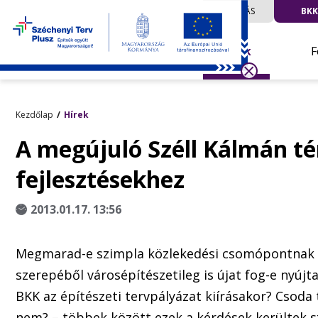
UTAZÁS
BKK
Hírek
F
Kezdőlap
Hírek
A megújuló Széll Kálmán tér
fejlesztésekhez
2013.01.17. 13:56
Megmarad-e szimpla közlekedési csomópontnak a 
szerepéből városépítészetileg is újat fog-e nyújt
BKK az építészeti tervpályázat kiírásakor? Csoda 
nem? – többek között ezek a kérdések kerültek s