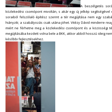
A beszélgetés sorá
közlekedési csomópont mivoltán, s akár egy új jelkép segítségével 
soraiból felszólaló építész szerint a tér megújítása nem egy szabá
hiányzik; a szabályozás csak utána jöhet. Vitézy Dávid minderre rea
miért ne férhetne meg a közlekedési csomópont és a közösségi t
megújításába kezdett volna bele a BKK, akkor abból hosszú ideig nem
későbbi fejlesztésekhez.