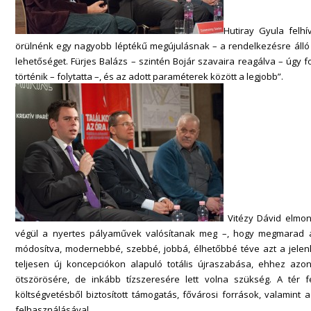
Hutiray Gyula felh
örülnénk egy nagyobb léptékű megújulásnak – a rendelkezésre álló
lehetőséget. Fürjes Balázs – szintén Bojár szavaira reagálva – úgy f
történik – folytatta –, és az adott paraméterek között a legjobb”.
Vitézy Dávid elmond
végül a nyertes pályaművek valósítanak meg –, hogy megmarad 
módosítva, modernebbé, szebbé, jobbá, élhetőbbé téve azt a jelenl
teljesen új koncepciókon alapuló totális újraszabása, ehhez azo
ötszörösére, de inkább tízszeresére lett volna szükség. A tér fe
költségvetésből biztosított támogatás, fővárosi források, valamint 
felhasználásával.