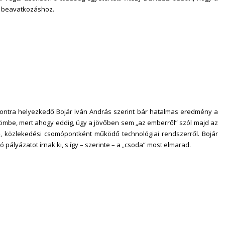
ű beavatkozáshoz.
pontra helyezkedő Bojár Iván András szerint bár hatalmas eredmény a
örömbe, mert ahogy eddig, úgy a jövőben sem „az emberről” szól majd az
, közlekedési csomópontként működő technológiai rendszerről. Bojár
ó pályázatot írnak ki, s így – szerinte – a „csoda” most elmarad.