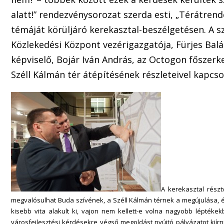
alatt!” rendezvénysorozat szerda esti, „Térátren
témáját körüljáró kerekasztal-beszélgetésen. A s
Közlekedési Központ vezérigazgatója, Fürjes Balá
képviselő, Bojár Iván András, az Octogon főszerk
Széll Kálmán tér átépítésének részleteivel kapcso
A kerekasztal részt
megvalósulhat Buda
szívének, a Széll Kálmán térnek a megújulása, é
kisebb vita alakult ki, vajon nem kellett-e volna nagyobb lépté
városfejlesztési kérdésekre végső megoldást nyújtó pályázatot kiír