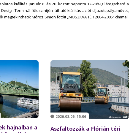
olatos kiállítás január 8. és 20. között naponta 12-20h-ig látogatható a
Design Terminál földszintjén látható kiállítás az öt díjazott pályaművet,
gatók megtekinthetik Móricz Simon fotóit „MOSZKVA TÉR 2004-2005” címmel.
2026.08.06. 15:06
ek hajnalban a
Aszfaltozzák a Flórián téri