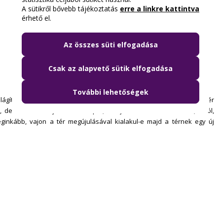
A sütikről bővebb tájékoztatás
erre a linkre kattintva
érhető el.
Az összes süti elfogadása
Csak az alapvető sütik elfogadása
További lehetőségek
gított arra, hogy a tervpályázat csak felerészt szólt a Széll Kálmán tér
de felerészt a jövőbeni állapot, a fejlődés fenntartásáról is, arról,
leginkább, vajon a tér megújulásával kialakul-e majd a térnek egy új