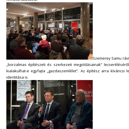
Szemerey Samu rávilá
„borzalmas építészeti és szerkezeti megoldásainak” lecseréléséről, 
kialakulhat-e egyfajta „gazdaszemlélet”. Az építész arra kíváncsi 
identitása is.