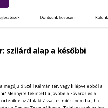
ejlesztések
Döntsünk közösen
Rólunk
: szilárd alap a későbbi
megújuló Széll Kálmán tér, vagy kilépve ebből a
ani? Mennyire tekintett a jövőbe a Főváros és a
történik-e az átalakítással, és miért nem baj, ha
zóba a Design Terminálban a „Találkozzunk az óra