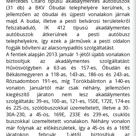
Mercedes Citaro típusú akadálymentes autóbuszok
(31 db) a BKV Óbudai telephelyére kerülnek, s
jellemzően az óbudai és újpesti vonalakon járnak
majd. A budai, illetve a pesti belvárosi területekről
felszabaduló, IK 412 típusú akadálymentes
autóbuszok átkerülnek a pesti autóbusz
telephelyekre, így ezek a járművek a pesti oldalon
fogják bővíteni az alacsonypadlós szolgáltatást.
A fentiek alapján 2013. január 1-jétől újabb vonalakon
biztosítjuk az akadálymentes szolgáltatást:
Hűvösvölgyben a 63-as és 157-es, Óbudán és
Békásmegyeren a 118-as, 143-as, 186-os és 243-as,
Rózsadombon 191-es, míg Törökbálinton a 140-es
vonalon. Januártól már csak néhány, jellemzően
kiegészítő járaton nem lesz akadálymentes
szolgáltatás: 39-es, 100-as, 121-es, 150E, 172E, 174-es
és 225-ös, szólóbuszokkal üzemeltetett, illetve a 30-
30A-230, a 45-ös, 169E, 233E és 239-es, csuklós
buszokkal üzemeltetett vonalakon. Néhány vonalon
már folynak az előkészületek, így a 45-ös és a 169E
járatokon február 1-jétől biztosítjuk az