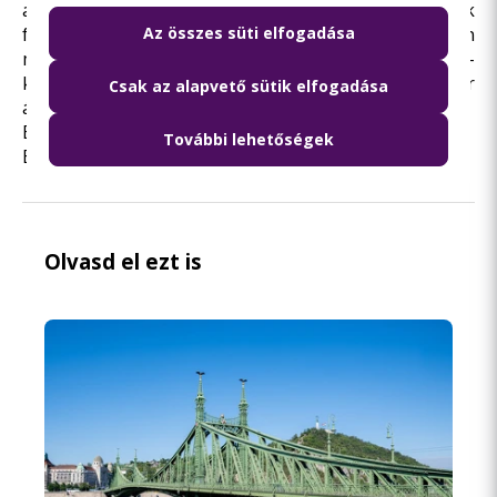
az új buszüzemeltetési modell keretében állnak
forgalomba, és beszerzésüknek köszönhetően
Az összes süti elfogadása
megszűnhet a súlyos járműhiány Budapest autóbusz-
közlekedésében. A fővárosban hét év után először
Csak az alapvető sütik elfogadása
állnak ismét forgalomba új buszok.
Budapest, 2012. december 27.
További lehetőségek
Budapesti Közlekedési Központ
Olvasd el ezt is