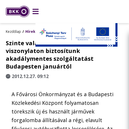
Kezdőlap
Hírek
Szinte valamennyi autóbusz
viszonylaton biztosítunk
akadálymentes szolgáltatást
Budapesten januártól
2012.12.27. 09:12
A Fővárosi Önkormányzat és a Budapesti
Közlekedési Központ folyamatosan
törekszik új és használt járművek
forgalomba állításával a régi, elavult
fővárosi autóbuszflotta lecserélésére. Az