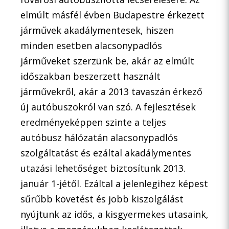
elmúlt másfél évben Budapestre érkezett
járművek akadálymentesek, hiszen
minden esetben alacsonypadlós
járműveket szerzünk be, akár az elmúlt
időszakban beszerzett használt
járművekről, akár a 2013 tavaszán érkező
új autóbuszokról van szó. A fejlesztések
eredményeképpen szinte a teljes
autóbusz hálózatán alacsonypadlós
szolgáltatást és ezáltal akadálymentes
utazási lehetőséget biztosítunk 2013.
január 1-jétől. Ezáltal a jelenlegihez képest
sűrűbb követést és jobb kiszolgálást
nyújtunk az idős, a kisgyermekes utasaink,