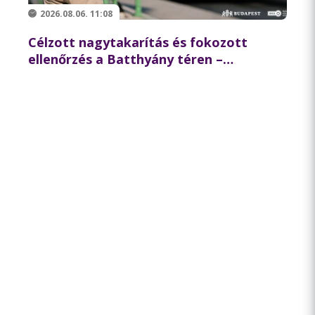
2026.08.06. 11:08
Célzott nagytakarítás és fokozott
ellenőrzés a Batthyány téren –
összehangolt akciót tartott
partnereivel a BKK