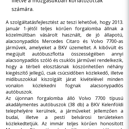
illetve a mozgásukban korlátozottak
számára.
A szolgáltatásfejlesztést az teszi lehetővé, hogy 2013.
január 1-jétől teljes körűen forgalomba állnak a
közelmúltban vásárolt használt, de jó állapotú,
alacsonypadlós Mercedes Citaro és Volvo 7700-as
járművek, amelyeket a BKV üzemeltet. A kibővült és
megújult autóbuszflotta összességében annyi
alacsonypadlós szóló és csuklós járművel rendelkezik,
hogy a térbeli elosztásnak köszönhetően néhány
kiegészítő jellegű, csak csúcsidőben közlekedő, illetve
midibuszokkal kiszolgált járat kivételével minden
vonalon közlekedni fognak alacsonypadlós
autóbuszok.
Az újonnan forgalomba álló Volvo 7700 típusú
akadálymentes autóbuszok (38 db) a BKV Kelenföldi
telephelyére kerülnek, a járműveket jellemzően a
budai, illetve a pesti belvárosi területeken
közlekedtetjük. Az immár teljes körűen honosított