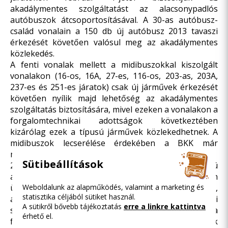
akadálymentes szolgáltatást az alacsonypadlós
autóbuszok átcsoportosításával. A 30-as autóbusz-
család vonalain a 150 db új autóbusz 2013 tavaszi
érkezését követően valósul meg az akadálymentes
közlekedés.
A fenti vonalak mellett a midibuszokkal kiszolgált
vonalakon (16-os, 16A, 27-es, 116-os, 203-as, 203A,
237-es és 251-es járatok) csak új járművek érkezését
követően nyílik majd lehetőség az akadálymentes
szolgáltatás biztosítására, mivel ezeken a vonalakon a
forgalomtechnikai adottságok következtében
kizárólag ezek a típusú járművek közlekedhetnek. A
midibuszok lecserélése érdekében a BKK már
megkezdte a közbeszerzési eljárás előkészítését.
Sütibeállítások
2013 májusától 150 új, Mercedes Citaro 2 típusú
autóbusz áll forgalomba Budapesten a VT-Transman
Weboldalunk az alapműködés, valamint a marketing és
üzemeltetésében. A járművek korszerű,
statisztika céljából sütiket használ.
alacsonypadlós, légkondicionált, az európai
A sütikről bővebb tájékoztatás
erre a linkre kattintva
sztenderdeknek megfelelő járművek lesznek, a flotta
érhető el.
fele csuklós, fele kéttengelyes, szóló kivitelű. A buszok