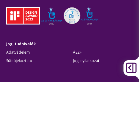
Jogi tudnivalók
Adatvédelem
ÁSZF
Sütitájékoztató
Jogi nyilatkozat
Átláthatóság
Akadálymentes beállítások
BKK Budapesti Közlekedési Központ
Zártkörűen Működő Részvénytársaság