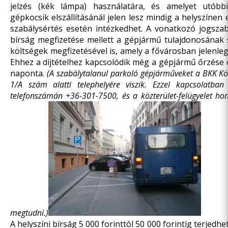
jelzés (kék lámpa) használatára, és amelyet utóbb
gépkocsik elszállításánál jelen lesz mindig a helyszínen 
szabálysértés esetén intézkedhet. A vonatkozó jogszabá
bírság megfizetése mellett a gépjármű tulajdonosának sz
költségek megfizetésével is, amely a fővárosban jelenleg
Ehhez a díjtételhez kapcsolódik még a gépjármű őrzése é
naponta.
(A szabálytalanul parkoló gépjárműveket a BKK Közút
1/A szám alatti telephelyére viszik. Ezzel kapcsolatba
telefonszámán +36-301-7500, és a közterület-felügyelet ho
megtudni.)
A helyszíni bírság 5 000 forinttól 50 000 forintig terjedh