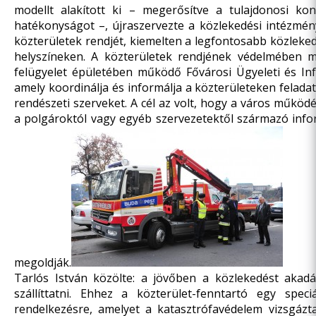
modellt alakított ki – megerősítve a tulajdonosi kon
hatékonyságot –, újraszervezte a közlekedési intézmén
közterületek rendjét, kiemelten a legfontosabb közlekedé
helyszíneken. A közterületek rendjének védelmében me
felügyelet épületében működő Fővárosi Ügyeleti és In
amely koordinálja és informálja a közterületeken feladat
rendészeti szerveket. A cél az volt, hogy a város műkö
a polgároktól vagy egyéb szervezetektől származó inf
megoldják.
Tarlós István közölte: a jövőben a közlekedést akadá
szállíttatni. Ehhez a közterület-fenntartó egy speci
rendelkezésre, amelyet a katasztrófavédelem vizsgázt