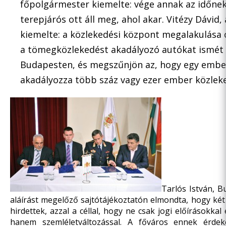
főpolgármester kiemelte: vége annak az időnek
terepjárós ott áll meg, ahol akar. Vitézy Dávid,
kiemelte: a közlekedési központ megalakulása 
a tömegközlekedést akadályozó autókat ismét e
Budapesten, és megszűnjön az, hogy egy embe
akadályozza több száz vagy ezer ember közlek
Tarlós István, 
aláírást megelőző sajtótájékoztatón elmondta, hogy két
hirdettek, azzal a céllal, hogy ne csak jogi előírásokkal 
hanem szemléletváltozással. A főváros ennek érdek