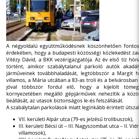
A négyoldalú együttműködésnek köszönhetően fontos 
érdekében, hogy a budapesti közösségi közlekedést za
Vitézy Dávid, a BKK vezérigazgatója. Az év első tíz h
történt, amikor szabálytalanul parkoló autók akadá
járműveinek továbbhaladását, legtöbbször a Margit hí
villamos, a Mária utcában a 83-as troli és a belvárosban
jóval többször fordul elő, hogy a kijelölt tömeg
környezetében megálló gépjárművek nehezítik a közö
beállását, az utasok biztonságos le-és felszállását.
A szabálytalan parkolások miatt leginkább érintett útsza
VII. kerületi Alpár utca (79-es jelzésű trolibuszok),
III. kerületi Bécsi út – III. Nagyszombat utca – II. Vid
villamosok),