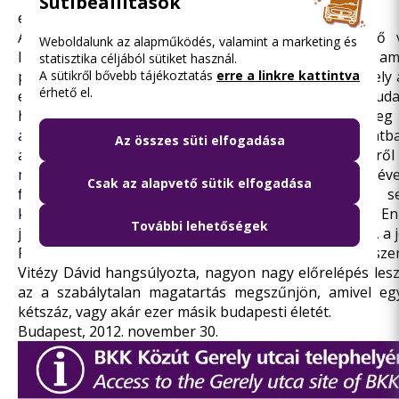
Sütibeállítások
ezt segítette.
A vezérigazgató szerint a napi ügyekben történő 
Weboldalunk az alapműködés, valamint a marketing és
lenyomatai annak a programnak a sikerének, am
statisztika céljából sütiket használ.
programként a főpolgármester hirdetett meg, és amely 
A sütikről bővebb tájékoztatás
erre a linkre kattintva
érhető el.
együtt a közszolgáltatók és a főváros intézményei Bud
húszéves gyakorlatot, hogy a fővárosnak rengeteg
azonban nem kooperálnak egymással. Ezzel kapcsolatba
Az összes süti elfogadása
a jegyellenőrzésben van már együttműködés, és erről
megállapodás is, miszerint az FKF Zrt. gépjárművéve
Csak az alapvető sütik elfogadása
felügyeletet bevonva, a Katasztrófavédelem
közreműködésével létre tud jönni az új rendszer. E
További lehetőségek
járművek, amelyek a tömegközlekedést akadályozzák, a jö
Fővárosi Önkormányzat által nyújtott közlekedésszer
Vitézy Dávid hangsúlyozta, nagyon nagy előrelépés les
az a szabálytalan magatartás megszűnjön, amivel eg
kétszáz, vagy akár ezer másik budapesti életét.
Budapest, 2012. november 30.