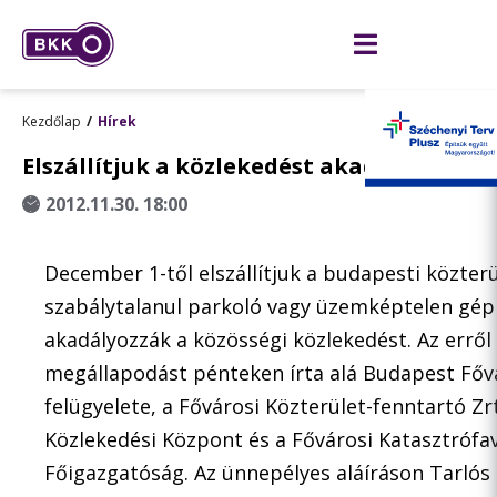
Kezdőlap
Hírek
Elszállítjuk a közlekedést akadályozó já
2012.11.30. 18:00
December 1-től elszállítjuk a budapesti közter
szabálytalanul parkoló vagy üzemképtelen gép
akadályozzák a közösségi közlekedést. Az erről
megállapodást pénteken írta alá Budapest Főv
felügyelete, a Fővárosi Közterület-fenntartó Zr
Közlekedési Központ és a Fővárosi Katasztrófa
Főigazgatóság. Az ünnepélyes aláíráson Tarlós 