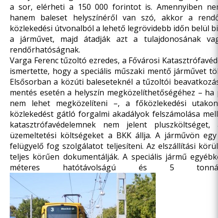
a sor, elérheti a 150 000 forintot is. Amennyiben ne
hanem baleset helyszínéről van szó, akkor a rendő
közlekedési útvonalból a lehető legrövidebb időn belül bi
a járművet, majd átadják azt a tulajdonosának va
rendőrhatóságnak.
Varga Ferenc tűzoltó ezredes, a Fővárosi Katasztrófavé
ismertette, hogy a speciális műszaki mentő járművet töb
Elsősorban a közúti baleseteknél a tűzoltói beavatkoz
mentés esetén a helyszín megközelíthetőségéhez – ha 
nem lehet megközelíteni –, a főközlekedési utakon 
közlekedést gátló forgalmi akadályok felszámolása mell
katasztrófavédelemnek nem jelent pluszköltséget,
üzemeltetési költségeket a BKK állja. A járművön egy
felügyelő fog szolgálatot teljesíteni. Az elszállítási kö
teljes körűen dokumentálják. A speciális jármű egyébk
méteres hatótávolságú és 5 tonná