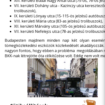
XIII. kerületi Budai Nagy Antal utca (75-ös, 76-os jel
VII. kerületi Dohány utca - Kazinczy utca keresztező
trolibuszok),
IX. kerületi Lónyay utca (15-115-ös jelzésű autóbusz
VIII. kerületi Mária utca (83-as jelzésű trolibuszok),
XII. kerületi Márvány utca (105-ös jelzésű autóbuszo
VII. kerületi Nefelejcs utca (78-as jelzésű trolibuszok
Budapesten majdnem minden nap két olyan esemény
tömegközlekedési eszközök közlekedését akadályozzák. 
nagyon fontos, hogy ebben a probléma megoldásában mo
BKK-nak létrejötte óta célkitűzése volt. Eddig nem volt 