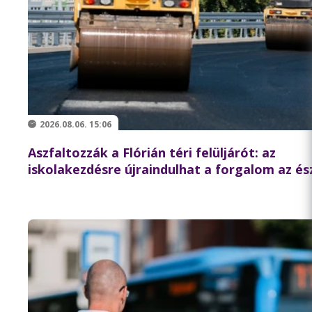
2026.08.06. 15:06
Aszfaltozzák a Flórián téri felüljárót: az
iskolakezdésre újraindulhat a forgalom az és