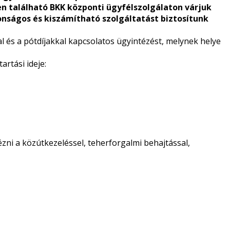
en található BKK központi ügyfélszolgálaton várjuk
tonságos és kiszámítható szolgáltatást biztosítunk
al és a pótdíjakkal kapcsolatos ügyintézést, melynek helye
artási ideje:
ézni a közútkezeléssel, teherforgalmi behajtással,