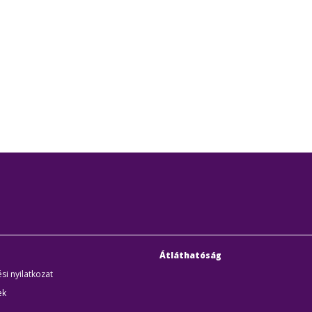
Átláthatóság
si nyilatkozat
ek