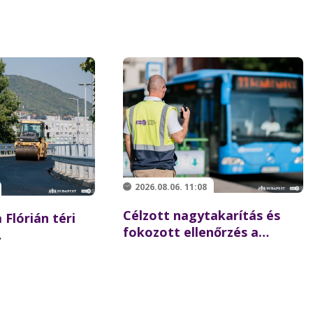
2026.08.06. 11:08
Célzott nagytakarítás és
 Flórián téri
fokozott ellenőrzés a
Batthyány téren –
 újraindulhat a
összehangolt akciót tartott
szaki hídon
partnereivel a BKK