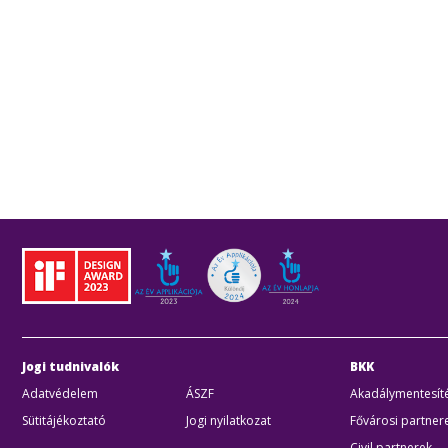
Jogi tudnivalók
BKK
Adatvédelem
ÁSZF
Akadálymentesíté
Sütitájékoztató
Jogi nyilatkozat
Fővárosi partner
Civil partnerek