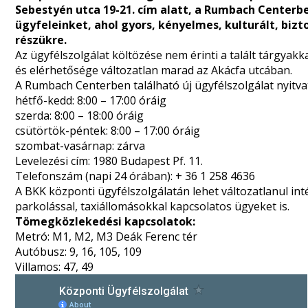
Sebestyén utca 19-21. cím alatt, a Rumbach Centerb
ügyfeleinket, ahol gyors, kényelmes, kulturált, biz
részükre.
Az ügyfélszolgálat költözése nem érinti a talált tárgyakk
és elérhetősége változatlan marad az Akácfa utcában.
A Rumbach Centerben található új ügyfélszolgálat nyitvat
hétfő-kedd: 8:00 – 17:00 óráig
szerda: 8:00 – 18:00 óráig
csütörtök-péntek: 8:00 – 17:00 óráig
szombat-vasárnap: zárva
Levelezési cím: 1980 Budapest Pf. 11.
Telefonszám (napi 24 órában): + 36 1 258 4636
A BKK központi ügyfélszolgálatán lehet változatlanul int
parkolással, taxiállomásokkal kapcsolatos ügyeket is.
Tömegközlekedési kapcsolatok:
Metró: M1, M2, M3 Deák Ferenc tér
Autóbusz: 9, 16, 105, 109
Villamos: 47, 49