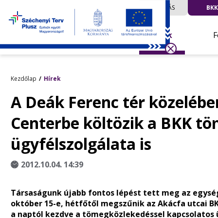
UTAZÁS
BKK
Hírek
F
Kezdőlap
Hírek
A Deák Ferenc tér közeléb
Centerbe költözik a BKK t
ügyfélszolgálata is
2012.10.04. 14:39
Társaságunk újabb fontos lépést tett meg az egység
október 15-e, hétfőtől megszűnik az Akácfa utcai BK
a naptól kezdve a tömegközlekedéssel kapcsolatos ü