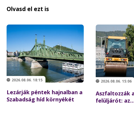
Olvasd el ezt is
2026.08.06. 18:15
2026.08.06. 15:06
Lezárják péntek hajnalban a
Aszfaltozzák a
Szabadság híd környékét
felüljárót: az
iskolakezdésre
forgalom az é