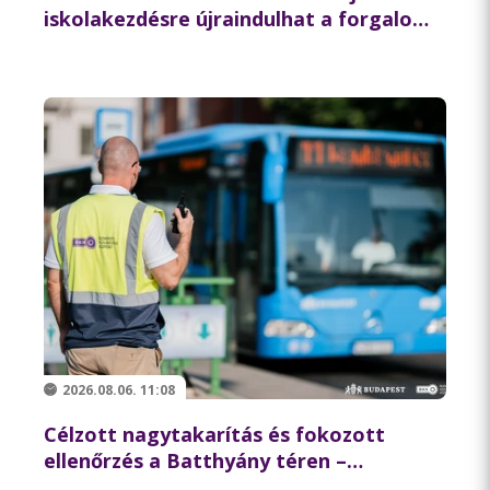
iskolakezdésre újraindulhat a forgalom
az északi hídon
2026.08.06. 11:08
Célzott nagytakarítás és fokozott
ellenőrzés a Batthyány téren –
összehangolt akciót tartott