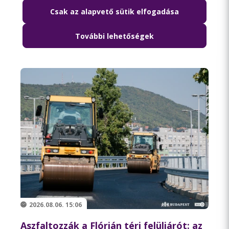
Csak az alapvető sütik elfogadása
Lezárják péntek hajnalban a Szabadság
híd környékét
További lehetőségek
2026.08.06. 15:06
Aszfaltozzák a Flórián téri felüljárót: az