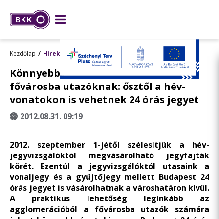
Kezdőlap
Hírek
Könnyebbség az agglomerációból a
fővárosba utazóknak: ősztől a hév-
vonatokon is vehetnek 24 órás jegyet
2012.08.31. 09:19
2012. szeptember 1-jétől szélesítjük a hév-
jegyvizsgálóktól megvásárolható jegyfajták
körét. Ezentúl a jegyvizsgálóktól utasaink a
vonaljegy és a gyűjtőjegy mellett Budapest 24
órás jegyet is vásárolhatnak a városhatáron kívül.
A praktikus lehetőség leginkább az
agglomerációból a fővárosba utazók számára