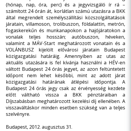
(hónap, nap, óra, perc) és a jegyvizsgáló ír rá –
számított 24 órán át, korlátlan számú utazásra a BKK
által megrendelt személyszállítási közszolgáltatások
járatain, villamoson, trolibuszon, földalattin, metrón,
fogaskerekűn és munkanapokon a hajójáratokon a
vonalak teljes hosszán; autóbuszon, héveken,
valamint a MÁV-Start meghatározott vonatain és a
VOLÁNBUSZ kijelölt elővárosi járatain Budapest
közigazgatási határáig. Amennyiben az utas az
aktuális utazására is fel kívánja használni a HÉV-en
váltott Budapest 24 órás jegyet, az azon feltüntetett
időpont nem lehet későbbi, mint az adott járat
közigazgatási határának átlépési időpontja. A
Budapest 24 órás jegy csak az érvényesség kezdete
előtt váltható vissza a BKK pénztáraiban a
Díjszabásban meghatározott kezelési díj ellenében. A
visszaváltáskor minden esetben szükség van a teljes
szelvényre.
Budapest, 2012. augusztus 31.