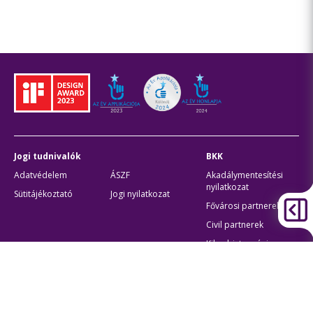
Jogi tudnivalók
BKK
Adatvédelem
ÁSZF
Akadálymentesítési
nyilatkozat
Sütitájékoztató
Jogi nyilatkozat
Fővárosi partnerek
Civil partnerek
Kiberbiztonsági
auditigazolás
Egyéb
Átláthatóság
Oldaltérkép