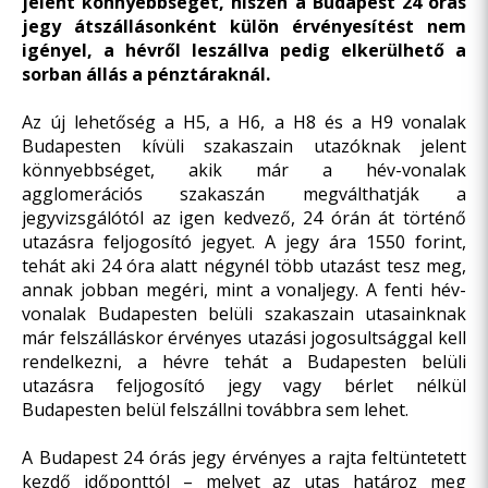
jelent könnyebbséget, hiszen a Budapest 24 órás
jegy átszállásonként külön érvényesítést nem
igényel, a hévről leszállva pedig elkerülhető a
sorban állás a pénztáraknál.
Az új lehetőség a H5, a H6, a H8 és a H9 vonalak
Budapesten kívüli szakaszain utazóknak jelent
könnyebbséget, akik már a hév-vonalak
agglomerációs szakaszán megválthatják a
jegyvizsgálótól az igen kedvező, 24 órán át történő
utazásra feljogosító jegyet. A jegy ára 1550 forint,
tehát aki 24 óra alatt négynél több utazást tesz meg,
annak jobban megéri, mint a vonaljegy. A fenti hév-
vonalak Budapesten belüli szakaszain utasainknak
már felszálláskor érvényes utazási jogosultsággal kell
rendelkezni, a hévre tehát a Budapesten belüli
utazásra feljogosító jegy vagy bérlet nélkül
Budapesten belül felszállni továbbra sem lehet.
A Budapest 24 órás jegy érvényes a rajta feltüntetett
kezdő időponttól – melyet az utas határoz meg