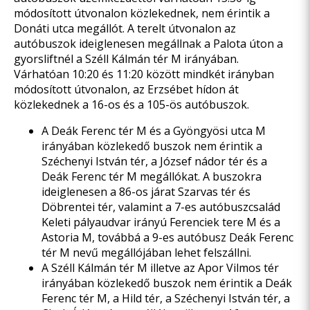
módosított útvonalon közlekednek, nem érintik a
Donáti utca megállót. A terelt útvonalon az
autóbuszok ideiglenesen megállnak a Palota úton a
gyorsliftnél a Széll Kálmán tér M irányában.
Várhatóan 10:20 és 11:20 között mindkét irányban
módosított útvonalon, az Erzsébet hídon át
közlekednek a 16-os és a 105-ös autóbuszok.
A Deák Ferenc tér M és a Gyöngyösi utca M
irányában közlekedő buszok nem érintik a
Széchenyi István tér, a József nádor tér és a
Deák Ferenc tér M megállókat. A buszokra
ideiglenesen a 86-os járat Szarvas tér és
Döbrentei tér, valamint a 7-es autóbuszcsalád
Keleti pályaudvar irányú Ferenciek tere M és a
Astoria M, továbbá a 9-es autóbusz Deák Ferenc
tér M nevű megállójában lehet felszállni.
A Széll Kálmán tér M illetve az Apor Vilmos tér
irányában közlekedő buszok nem érintik a Deák
Ferenc tér M, a Hild tér, a Széchenyi István tér, a