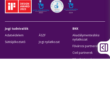
Jogi tudnivalók
BKK
Adatvédelem
ÁSZF
Akadálymentesítési
nyilatkozat
Sütitájékoztató
Jogi nyilatkozat
Fővárosi partnerek
Civil partnerek
Kiberbiztonsági
auditigazolás
Egyéb
Átláthatóság
Oldaltérkép
Akadálymentes beállítások
Sütibeállítások
BKK Budapesti Közlekedési Központ