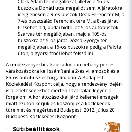
Clark Ádám tér megállókat, illetve a 16-os
buszok a Donáti utca megállót sem. A járatokra
ideiglenesen a 9-es buszok Deák Ferenc tér M, a
7-es buszcsalád Ferenciek tere M, a 8-as járat
Erzsébet híd, budai hídfő, az 5-ös autóbuszok
Szarvas tér megállójában, majd a 105-ös
buszokra az 5-ös járat Dózsa György tér
megállójában, a 16-os buszokra pedig a Palota
úton, a gyorsliftnél lehet felszállni.
A rendezvényekhez kapcsolódóan néhány perces
várakozásokra kell számítani a 2-es villamosok és a
86-os autóbuszok forgalmában. A Budapesti
Közlekedési Központ célja, hogy a rendezvény idején
is a lehetőségekhez mérten zavartalan legyen a
forgalom. A korlátozásokkal járó kellemetlenségek
miatt ezúton kérjük és köszönjük a közlekedők
türelmét és megértését! Budapest, 2012. július 20.
Budapesti Közlekedési Központ
Sütibeállítások