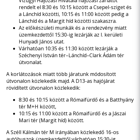
Vízügyi Hajózási Hivatala hajózási zárlatot
rendelt el 8:30 és 10:15 között a Csepel-sziget és
a Lánchíd közötti, 10:15 és 11:00 között pedig a
Lánchíd és a Margit híd közötti szakaszra.
Az előkészületi munkák és a rendezvény miatt
üzemkezdettől 15:30-ig lezárják az I. kerületi
Hunyadi János utat.
Várhatóan 10:35 és 11:30 között lezárják a
Széchenyi István tér–Lánchíd–Clark Ádám tér
útvonalat.
A korlátozások miatt több járatunk módosított
útvonalon közlekedik majd. A D13-as hajójárat
rövidített útvonalon közlekedik:
8:30 és 10:15 között a Rómaifürdő és a Batthyány
tér M+H között,
10:15 és 11:00 között a Rómaifürdő és a Jászai
Mari tér (Margit híd) között.
A Széll Kálmán tér M irányában közlekedő 16-os
autóbuszok üzemkezdettől várhatóan 15:30-ig