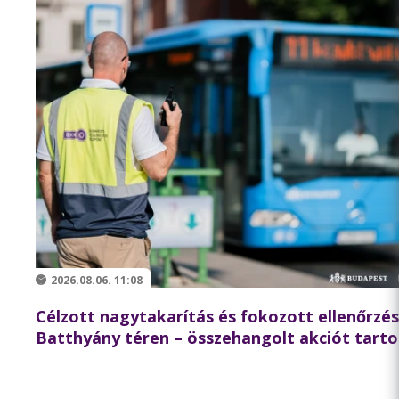
2026.08.06. 11:08
Célzott nagytakarítás és fokozott ellenőrzés
Batthyány téren – összehangolt akciót tarto
partnereivel a BKK