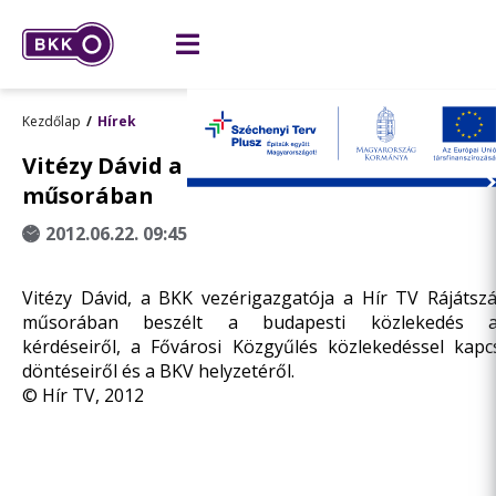
Kezdőlap
Hírek
Vitézy Dávid a Hír TV Rájátszás című
műsorában
2012.06.22. 09:45
Vitézy Dávid, a BKK vezérigazgatója a Hír TV Rájátsz
műsorában beszélt a budapesti közlekedés ak
kérdéseiről, a Fővárosi Közgyűlés közlekedéssel kapc
döntéseiről és a BKV helyzetéről.
© Hír TV, 2012