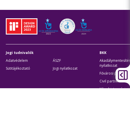
Jogi tudnivalók
BKK
Adatvédelem
ÁSZF
Akadálymentesítés
nyilatkozat
Sütitájékoztató
Jogi nyilatkozat
Fővárosi partnere
Civil partnerek
Kiberbiztonsági
auditigazolás
Egyéb
Átláthatóság
Oldaltérkép
Akadálymentes beállítások
Sütibeállítások