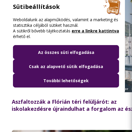
Sütibeállítások
Weboldalunk az alapműködés, valamint a marketing és
statisztika céljából sütiket használ.
A sütikről bővebb tájékoztatás
erre a linkre kattintva
érhető el.
Az összes süti elfogadása
Csak az alapvető sütik elfogadása
További lehetőségek
2026.08.06. 15:06
Aszfaltozzák a Flórián téri felüljárót: az
iskolakezdésre újraindulhat a forgalom az és
hídon