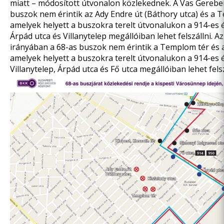
miatt – módosított útvonalon közlekednek. A Vas Gerebe
buszok nem érintik az Ady Endre út (Báthory utca) és a 
amelyek helyett a buszokra terelt útvonalukon a 914-es é
Árpád utca és Villanytelep megállóiban lehet felszállni. A
irányában a 68-as buszok nem érintik a Templom tér és a
amelyek helyett a buszokra terelt útvonalukon a 914-es é
Villanytelep, Árpád utca és Fő utca megállóiban lehet felsz