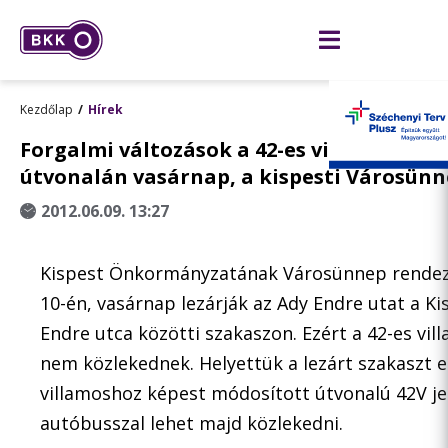
Kezdőlap
Hírek
Forgalmi változások a 42-es villamos és 
útvonalán vasárnap, a kispesti Városünn
2012.06.09. 13:27
Kispest Önkormányzatának Városünnep rendez
10-én, vasárnap lezárják az Ady Endre utat a Ki
Endre utca közötti szakaszon. Ezért a 42-es vi
nem közlekednek. Helyettük a lezárt szakaszt e
villamoshoz képest módosított útvonalú 42V je
autóbusszal lehet majd közlekedni.