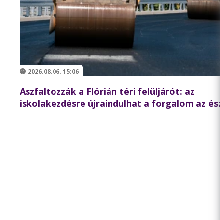
2026.08.06. 15:06
Aszfaltozzák a Flórián téri felüljárót: az
iskolakezdésre újraindulhat a forgalom az és