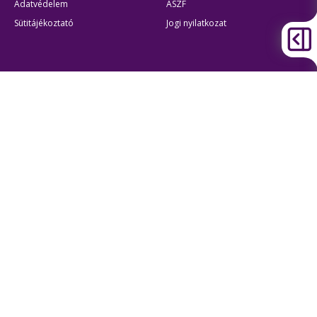
Adatvédelem
ÁSZF
Sütitájékoztató
Jogi nyilatkozat
Átláthatóság
Akadálymentes beállítások
BKK Budapesti Közlekedési Központ
Zártkörűen Működő Részvénytársaság
Cégjegyzékszám:
01-10-046840
Cím:
1075 Budapest, Rumbach Sebestyén utca 19-21
Telefon:
+36 1 3 255 255
E-mail:
bkk@bkk.hu