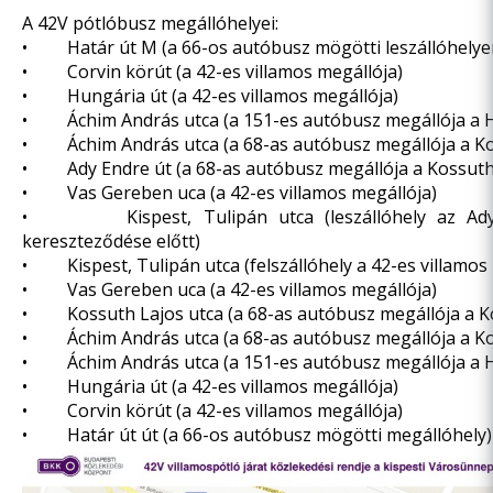
A 42V pótlóbusz megállóhelyei:
• Határ út M (a 66-os autóbusz mögötti leszállóhelye
• Corvin körút (a 42-es villamos megállója)
• Hungária út (a 42-es villamos megállója)
• Áchim András utca (a 151-es autóbusz megállója a 
• Áchim András utca (a 68-as autóbusz megállója a Ko
• Ady Endre út (a 68-as autóbusz megállója a Kossuth
• Vas Gereben uca (a 42-es villamos megállója)
• Kispest, Tulipán utca (leszállóhely az Ady 
kereszteződése előtt)
• Kispest, Tulipán utca (felszállóhely a 42-es villamos
• Vas Gereben uca (a 42-es villamos megállója)
• Kossuth Lajos utca (a 68-as autóbusz megállója a K
• Áchim András utca (a 68-as autóbusz megállója a Ko
• Áchim András utca (a 151-es autóbusz megállója a 
• Hungária út (a 42-es villamos megállója)
• Corvin körút (a 42-es villamos megállója)
• Határ út út (a 66-os autóbusz mögötti megállóhely)