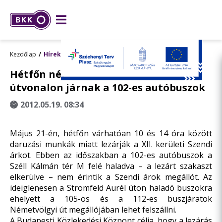
Kezdőlap
Hírek
Hétfőn néhány órán át módosított
útvonalon járnak a 102-es autóbuszok
2012.05.19. 08:34
Május 21-én, hétfőn várhatóan 10 és 14 óra között
daruzási munkák miatt lezárják a XII. kerületi Szendi
árkot. Ebben az időszakban a 102-es autóbuszok a
Széll Kálmán tér M felé haladva – a lezárt szakaszt
elkerülve – nem érintik a Szendi árok megállót. Az
ideiglenesen a Stromfeld Aurél úton haladó buszokra
ehelyett a 105-ös és a 112-es buszjáratok
Németvölgyi út megállójában lehet felszállni.
A Budapesti Közlekedési Központ célja, hogy a lezárás