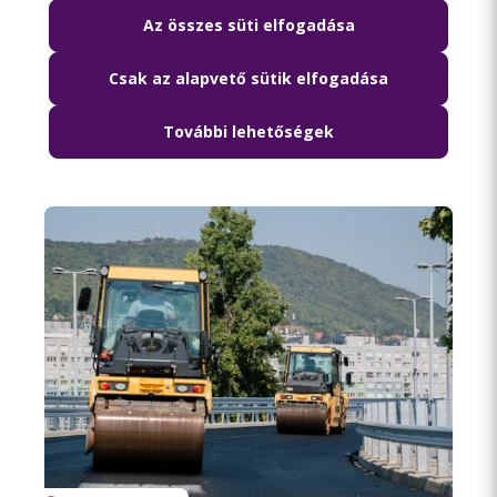
Az összes süti elfogadása
2026.08.06. 18:15
Csak az alapvető sütik elfogadása
Lezárják péntek hajnalban a Szabadság
híd környékét
További lehetőségek