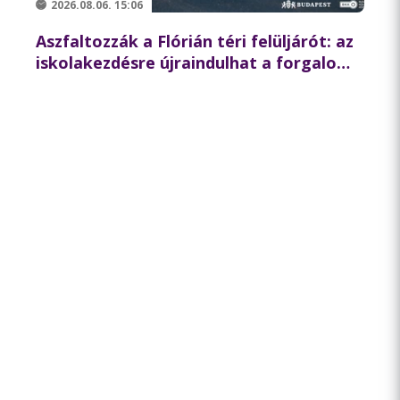
2026.08.06. 15:06
Aszfaltozzák a Flórián téri felüljárót: az
iskolakezdésre újraindulhat a forgalom
az északi hídon