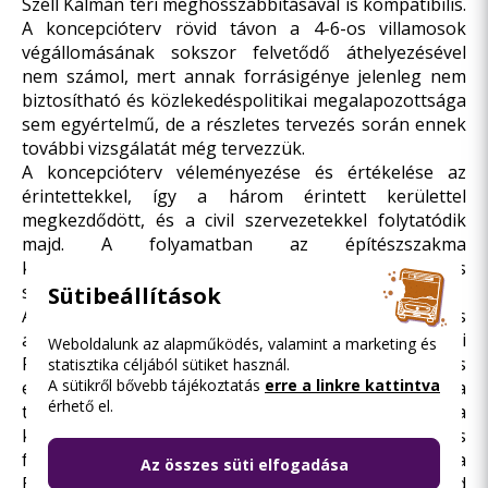
Széll Kálmán téri meghosszabbításával is kompatibilis.
A koncepcióterv rövid távon a 4-6-os villamosok
végállomásának sokszor felvetődő áthelyezésével
nem számol, mert annak forrásigénye jelenleg nem
biztosítható és közlekedéspolitikai megalapozottsága
sem egyértelmű, de a részletes tervezés során ennek
további vizsgálatát még tervezzük.
A koncepcióterv véleményezése és értékelése az
érintettekkel, így a három érintett kerülettel
megkezdődött, és a civil szervezetekkel folytatódik
majd. A folyamatban az építészszakma
közreműködésére is számítunk, a részletes tervezés
során tervpályázatra kerül majd sor.
Sütibeállítások
Az elkészült koncepciótervet a Fővárosi Közgyűlés
augusztus 31-ei ülésén tárgyalja. A Nemzeti
Weboldalunk az alapműködés, valamint a marketing és
Fejlesztési Minisztériummal történt sikeres
statisztika céljából sütiket használ.
A sütikről bővebb tájékoztatás
erre a linkre kattintva
egyeztetések nyomán hamarosan elkészül a
érhető el.
támogatási szerződés, mely biztosítja a
költségvetésben címzett állami támogatás
felhasználását. A koncepció elfogadását követően a
Az összes süti elfogadása
BKK megkezdi a tervek részletes kidolgozását, majd