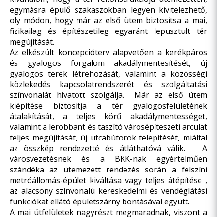
egymásra épülő szakaszokban legyen kivitelezhető,
oly módon, hogy már az első ütem biztosítsa a mai,
fizikailag és építészetileg egyaránt lepusztult tér
megújítását.
Az elkészült koncepcióterv alapvetően a kerékpáros
és gyalogos forgalom akadálymentesítését, új
gyalogos terek létrehozását, valamint a közösségi
közlekedés kapcsolatrendszerét és szolgáltatási
színvonalát hivatott szolgálja. Már az első ütem
kiépítése biztosítja a tér gyalogosfelületének
átalakítását, a teljes körű akadálymentességet,
valamint a lerobbant és taszító városépíteszeti arculat
teljes megújítását, új utcabútorok telepítését, miáltal
az összkép rendezetté és átláthatóvá válik. A
városvezetésnek és a BKK-nak egyértelműen
szándéka az ütemezett rendezés során a felszíni
metróállomás-épület kiváltása vagy teljes átépítése ,
az alacsony színvonalú kereskedelmi és vendéglátási
funkciókat ellátó épületszárny bontásával együtt.
A mai útfelületek nagyrészt megmaradnak, viszont a