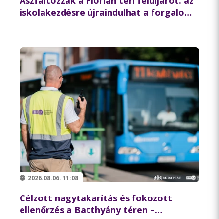
Aszfaltozzák a Flórián téri felüljárót: az
iskolakezdésre újraindulhat a forgalom
az északi hídon
2026.08.06. 11:08
Célzott nagytakarítás és fokozott
ellenőrzés a Batthyány téren –