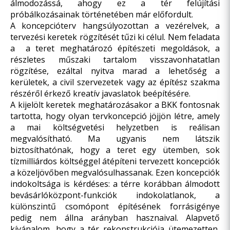
álmodozássá, ahogy ez a tér felújítási
próbálkozásainak történetében már előfordult.
A koncepcióterv hangsúlyozottan a vezérelvek, a
tervezési keretek rögzítését tűzi ki célul. Nem feladata
a a teret meghatározó építészeti megoldások, a
részletes műszaki tartalom visszavonhatatlan
rögzítése, ezáltal nyitva marad a lehetőség a
kerületek, a civil szervezetek vagy az építész szakma
részéről érkező kreatív javaslatok beépítésére.
A kijelölt keretek meghatározásakor a BKK fontosnak
tartotta, hogy olyan tervkoncepció jöjjön létre, amely
a mai költségvetési helyzetben is reálisan
megvalósítható. Ma ugyanis nem látszik
biztosíthatónak, hogy a teret egy ütemben, sok
tízmilliárdos költséggel átépíteni tervezett koncepciók
a közeljövőben megvalósulhassanak. Ezen koncepciók
indokoltsága is kérdéses: a térre korábban álmodott
bevásárlóközpont-funkciók indokolatlanok, a
különszintű csomópont építésének forrásigénye
pedig nem állna arányban hasznaival. Alapvető
kívánalom, hogy a tér rekonstrukciója ütemezetten,