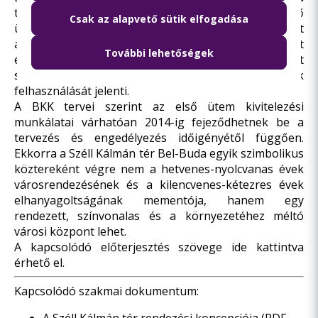
tendereztetését. A tervezés és a kivitelezés első
Csak az alapvető sütik elfogadása
ütemének költségei várhatóan 3-5 milliárd Ft között
alakulnak, mely állami és fővárosi, valamint – a teret
További lehetőségek
érintő budai észak-déli villamoskapcsolat kialakítását
szolgáló projekt révén – részben uniós források
felhasználását jelenti.
A BKK tervei szerint az első ütem kivitelezési
munkálatai várhatóan 2014-ig fejeződhetnek be a
tervezés és engedélyezés időigényétől függően.
Ekkorra a Széll Kálmán tér Bel-Buda egyik szimbolikus
köztereként végre nem a hetvenes-nyolcvanas évek
városrendezésének és a kilencvenes-kétezres évek
elhanyagoltságának mementója, hanem egy
rendezett, színvonalas és a környezetéhez méltó
városi központ lehet.
A kapcsolódó előterjesztés szövege
ide kattintva
érhető el.
Kapcsolódó szakmai dokumentum: