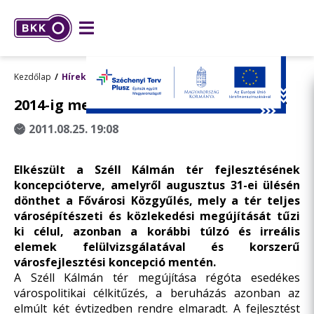
Kezdőlap
Hírek
2014-ig megújulhat a Széll Kálmán tér
2011.08.25. 19:08
Elkészült a Széll Kálmán tér fejlesztésének
koncepcióterve, amelyről augusztus 31-ei ülésén
dönthet a Fővárosi Közgyűlés, mely a tér teljes
városépítészeti és közlekedési megújítását tűzi
ki célul, azonban a korábbi túlzó és irreális
elemek felülvizsgálatával és korszerű
városfejlesztési koncepció mentén.
A
Széll Kálmán tér megújítása
régóta esedékes
várospolitikai célkitűzés, a beruházás azonban az
elmúlt két évtizedben rendre elmaradt. A fejlesztést