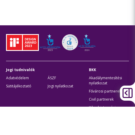
Jogi tudnivalók
BKK
Adatvédelem
ÁSZF
Akadálymentesítési
nyilatkozat
Sütitájékoztató
Jogi nyilatkozat
Fővárosi partnerek
Civil partnerek
Kiberbiztonsági
auditigazolás
Egyéb
Átláthatóság
Oldaltérkép