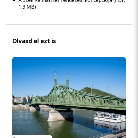
A Széll Kálmán tér rendezési koncepciója
(PDF,
1,3 MB)
Olvasd el ezt is