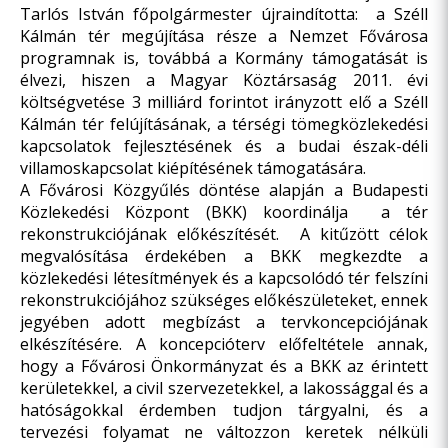
Tarlós István főpolgármester újraindította: a Széll
Kálmán tér megújítása része a Nemzet Fővárosa
programnak is, továbbá a Kormány támogatását is
élvezi, hiszen a Magyar Köztársaság 2011. évi
költségvetése 3 milliárd forintot irányzott elő a Széll
Kálmán tér felújításának, a térségi tömegközlekedési
kapcsolatok fejlesztésének és a budai észak-déli
villamoskapcsolat kiépítésének támogatására.
A Fővárosi Közgyűlés döntése alapján a Budapesti
Közlekedési Központ (BKK) koordinálja a tér
rekonstrukciójának előkészítését. A kitűzött célok
megvalósítása érdekében a BKK megkezdte
a
közlekedési létesítmények és a kapcsolódó tér felszíni
rekonstrukciójához szükséges előkészületeket
, ennek
jegyében adott megbízást a tervkoncepciójának
elkészítésére. A koncepcióterv előfeltétele annak,
hogy a Fővárosi Önkormányzat és a BKK az érintett
kerületekkel, a civil szervezetekkel, a lakossággal és a
hatóságokkal érdemben tudjon tárgyalni, és a
tervezési folyamat ne változzon keretek nélküli