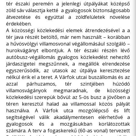
tér északi peremén a jelenlegi útpályákat középső
zöld sáv választja ketté a gyalogosok biztonságosabb
átvezetése és egyúttal a zöldfelületek növelése
érdekében.
A közösségi közlekedési elemek átrendezésével a a
tér java részét betöltő, már nem használt – korábban
a hűvösvölgyi villamosvonal végállomásául szolgáló –
hurokvágányt elbontjuk. A tér északi részén lévő
autóbusz-végállomás gyalogos közlekedést nehezítő
járdaszigetei megszűnnek, a megállók elrendezése
egyszerűsödik, az utasok az útpálya keresztezése
nélkül érik el a teret. A Várfok utcai buszállomás és az
azzal párhuzamos, tér szintjében húzódó
villamosvágányok megmaradnak, de közösségi
közlekedési szerepük bővül: az 5-ös busz a jövőben a
téren keresztül halad aa villamossal közös pályát
használva. A Várfok utca mozgólépcső és lift
segítségével válik akadálymentesen elérhetővé a
gyalogosok és a mozgásukban korlátozottak
számára. A terv a fogaskerekű (60-as vonal) tervezett