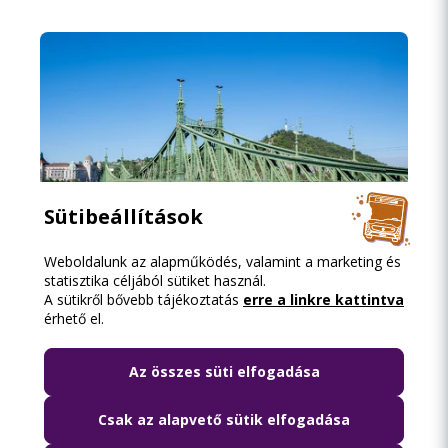
Sütibeállítások
Weboldalunk az alapműködés, valamint a marketing és
statisztika céljából sütiket használ.
A sütikről bővebb tájékoztatás
erre a linkre kattintva
2026.08.06. 18:15
érhető el.
Lezárják péntek hajnalban a Szabadság
híd környékét
Az összes süti elfogadása
Csak az alapvető sütik elfogadása