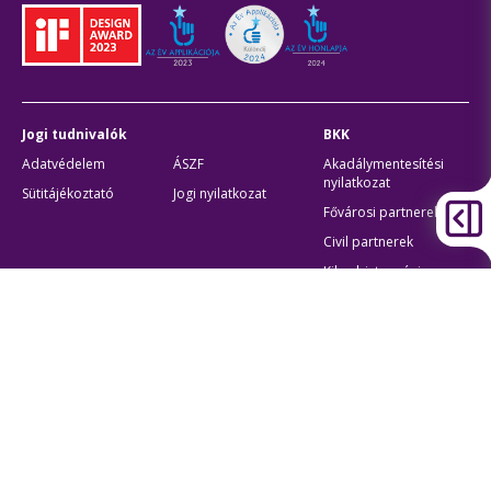
Jogi tudnivalók
BKK
Adatvédelem
ÁSZF
Akadálymentesítési
nyilatkozat
Sütitájékoztató
Jogi nyilatkozat
Fővárosi partnerek
Civil partnerek
Kiberbiztonsági
auditigazolás
Egyéb
Átláthatóság
Oldaltérkép
Akadálymentes beállítások
Sütibeállítások
BKK Budapesti Közlekedési Központ