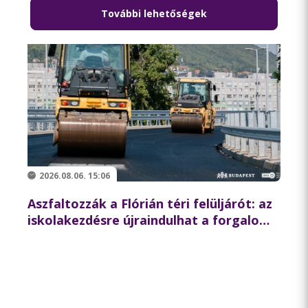
További lehetőségek
2026.08.06. 15:06
Aszfaltozzák a Flórián téri felüljárót: az
iskolakezdésre újraindulhat a forgalom
az északi hídon