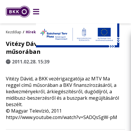
Kezdőlap
Hírek
Vitézy Dávid az M1 Ma Reggel című
műsorában
2011.02.28. 15:39
Vitézy Dávid, a BKK vezérigazgatója az MTV Ma
reggel című műsorában a BKV finanszírozásáról, a
kedvezményekről, árkiegészítésről, dugódíjról, a
midibusz-beszerzésről és a buszpark megújításáról
beszélt.
© Magyar Televízió, 2011
httpv://www.youtube.com/watch?v=SADQsSgW-pM