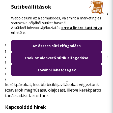
kerékpárút kivitelezésével az M0-s hídon
Sütibeállítások
kialakított nyomvonalon.
A kerületi Naplás út, ezzel a környék legnagyobb
Weboldalunk az alapműködés, valamint a marketing és
szabadidős területe elérhető lett. A nagytarcsai
statisztika céljából sütiket használ.
összekötés lehetősége, az 1204 méter hosszú,
A sütikről bővebb tájékoztatás
erre a linkre kattintva
Nógrádverőce úti kerékpárút kiépítésével
érhető el.
lehetővé vált.
Vezetett túrán mutattuk be a megvalósult
Az összes süti elfogadása
fejlesztéseket három alkalommal a kerületieknek, egy
alkalommal pedig újságíróknak. Figyelemfelhívó akciót
Csak az alapvető sütik elfogadása
tartottunk két helyszínen.
A kerületben megvalósult fejlesztéseket
két videóban
További lehetőségek
mutattuk be
.
A kerületben szervizponton vizsgáltuk át a
kerékpárokat, kisebb biciklijavításokat végeztünk
(csavarok meghúzása, olajozás), illetve kerékpáros
tanácsadást tartottunk.
Kapcsolódó hírek