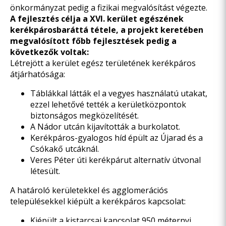
önkormányzat pedig a fizikai megvalósítást végezte.
A fejlesztés célja a XVI. kerület egészének
kerékpárosbaráttá tétele, a projekt keretében
megvalósított főbb fejlesztések pedig a
következők voltak:
Létrejött a kerület egész területének kerékpáros
átjárhatósága:
Táblákkal látták el a vegyes használatú utakat,
ezzel lehetővé tették a kerületközpontok
biztonságos megközelítését.
A Nádor utcán kijavították a burkolatot.
Kerékpáros-gyalogos híd épült az Újarad és a
Csókakő utcáknál.
Veres Péter úti kerékpárut alternatív útvonal
létesült.
A határoló kerületekkel és agglomerációs
településekkel kiépült a kerékpáros kapcsolat:
Kiépült a kistarcsai kapcsolat 950 méternyi