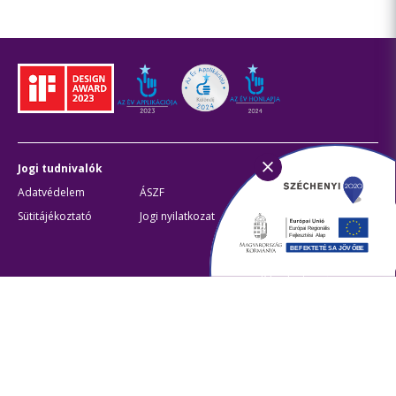
Jogi tudnivalók
BKK
Adatvédelem
ÁSZF
Akadálymentesítési
nyilatkozat
Sütitájékoztató
Jogi nyilatkozat
Fővárosi partnerek
Civil partnerek
Kiberbiztonsági
auditigazolás
Egyéb
Átláthatóság
Oldaltérkép
Akadálymentes beállítások
Sütibeállítások