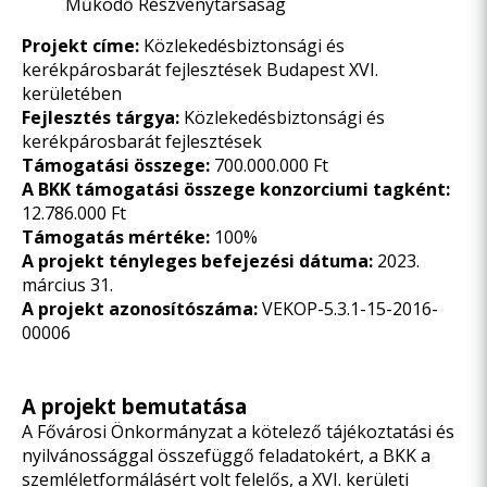
Működő Részvénytársaság
Projekt címe:
Közlekedésbiztonsági és
kerékpárosbarát fejlesztések Budapest XVI.
kerületében
Fejlesztés tárgya:
Közlekedésbiztonsági és
kerékpárosbarát fejlesztések
Támogatási összege:
700.000.000 Ft
A BKK támogatási összege konzorciumi tagként:
12.786.000 Ft
Támogatás mértéke:
100%
A projekt tényleges befejezési dátuma:
2023.
március 31.
A projekt azonosítószáma:
VEKOP-5.3.1-15-2016-
00006
A projekt bemutatása
A Fővárosi Önkormányzat a kötelező tájékoztatási és
nyilvánossággal összefüggő feladatokért, a BKK a
szemléletformálásért volt felelős, a XVI. kerületi