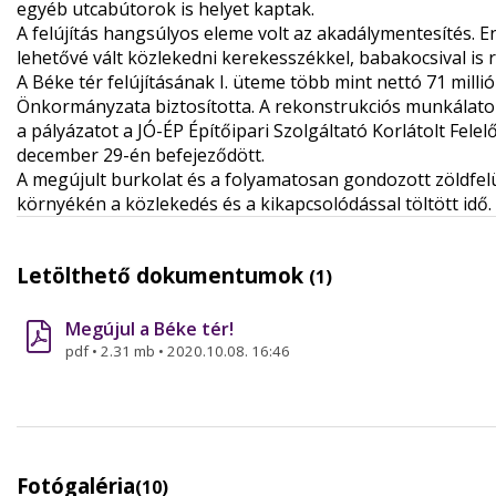
egyéb utcabútorok is helyet kaptak.
A felújítás hangsúlyos eleme volt az akadálymentesítés.
lehetővé vált közlekedni kerekesszékkel, babakocsival i
A Béke tér felújításának I. üteme több mint nettó 71 mill
Önkormányzata biztosította. A rekonstrukciós munkálatok t
a pályázatot a JÓ-ÉP Építőipari Szolgáltató Korlátolt Fele
december 29-én befejeződött.
A megújult burkolat és a folyamatosan gondozott zöldfelü
környékén a közlekedés és a kikapcsolódással töltött idő.
Letölthető dokumentumok
(1)
Megújul a Béke tér!
pdf
•
2.31 mb
•
2020.10.08. 16:46
Fotógaléria
(10)