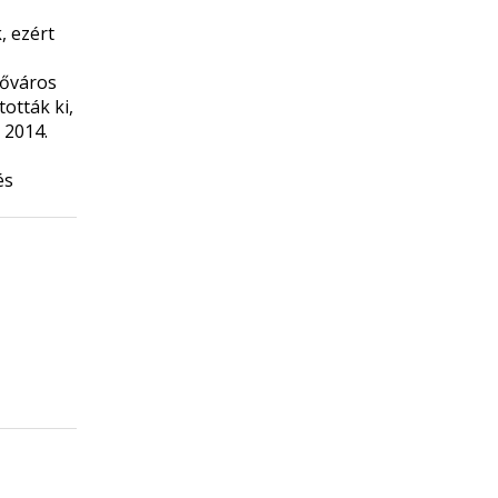
, ezért
Főváros
ották ki,
 2014.
és