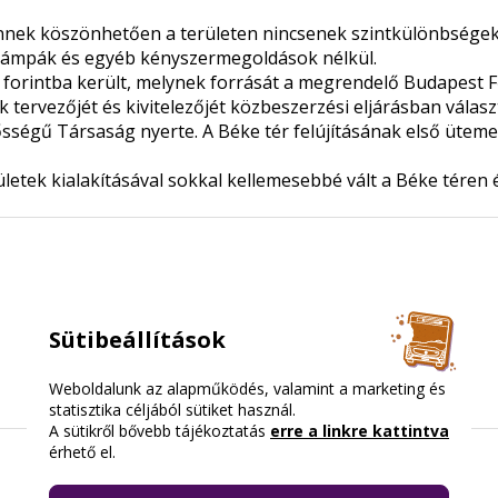
 Ennek köszönhetően a területen nincsenek szintkülönbségek
s rámpák és egyéb kényszermegoldások nélkül.
ió forintba került, melynek forrását a megrendelő Budapest 
ervezőjét és kivitelezőjét közbeszerzési eljárásban választ
lősségű Társaság nyerte. A Béke tér felújításának első üteme
letek kialakításával sokkal kellemesebbé vált a Béke téren 
Sütibeállítások
Weboldalunk az alapműködés, valamint a marketing és
statisztika céljából sütiket használ.
A sütikről bővebb tájékoztatás
erre a linkre kattintva
érhető el.