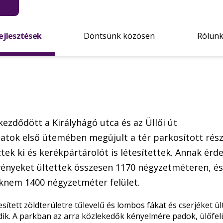
ejlesztések
Döntsünk közösen
Rólun
kezdődött a Királyhágó utca és az Üllői út
latok első ütemében megújult a tér parkosított rész
ztek ki és kerékpártárolót is létesítettek. Annak érd
vényeket ültettek összesen 1170 négyzetméteren, és
aknem 1400 négyzetméter felület.
esített zöldterületre tűlevelű és lombos fákat és cserjéket ül
k. A parkban az arra közlekedők kényelmére padok, ülőfelü