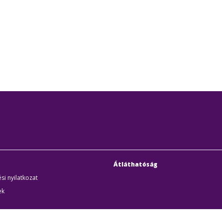
Átláthatóság
si nyilatkozat
ek
uditigazolás