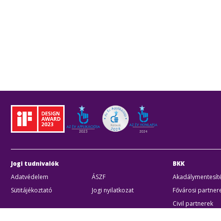
Jogi tudnivalók
BKK
Adatvédelem
ÁSZF
Akadálymentesíté
Sütitájékoztató
Jogi nyilatkozat
Fővárosi partner
Civil partnerek
Kiberbiztonsági a