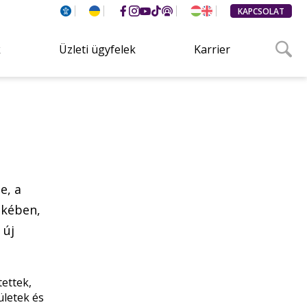
KAPCSOLAT
k
Üzleti ügyfelek
Karrier
e, a
ekében,
 új
tettek,
letek és