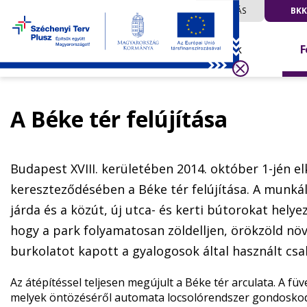
UTAZÁS
BKK
Hírek
F
A Béke tér felújítása
Budapest XVIII. kerületében 2014. október 1-jén el
kereszteződésében a Béke tér felújítása. A munká
járda és a közút, új utca- és kerti bútorokat helye
hogy a park folyamatosan zöldelljen, örökzöld nö
burkolatot kapott a gyalogosok által használt cs
Az átépítéssel teljesen megújult a Béke tér arculata. A füv
melyek öntözéséről automata locsolórendszer gondoskodi