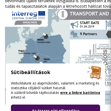
bevonható újabb területek vizsgálata is. Budapesten a 
tudás és tapasztalatok alapján a létrehozott hálózat tov
Sütibeállítások
Weboldalunk az alapműködés, valamint a marketing és
statisztika céljából sütiket használ.
A sütikről bővebb tájékoztatás
erre a linkre kattintva
érhető el.
Az összes süti elfogadása