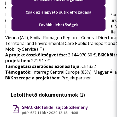
Projekthonlap:
SMACKER
Vezető partner:
SRM Networks and Mobility (IT)
Csak az alapvető sütik elfogadása
Partnerek: ITL (IT), Municipality of Gdynia (PL), Prága Su
(CZ), University of Maribor (SL), City Municipality of Mur
További lehetőségek
BKK Budapesti Közlekedési Központ Zrt. (HU), Regiona
East Tyrol (AT), University of Natural Resources and Life
Vienna (AT), Emilia-Romagna Region – General Directora
Territorial and Environmental Care Public transport and
Mobility Service (IT)
A projekt összköltségvetése:
2 144 070,50 €,
BKK költ
projektben:
221 917 €
Támogatási szerződés azonosítója:
CE1332
Támogatók:
Interreg Central Europe (85%), Magyar Áll
BKK szerepe a projektben:
Projektpartner
Letölthető dokumentumok
(2)
SMACKER félidei sajtóközlemény
pdf
•
627.11 kb
•
2020.12.18. 14:08