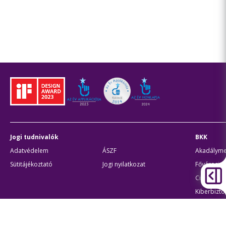
Jogi tudnivalók
BKK
Adatvédelem
ÁSZF
Akadálymen
Sütitájékoztató
Jogi nyilatkozat
Fővárosi p
Civil partn
Kiberbizto
Egyéb
Átláthatóság
Oldaltér