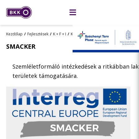
Kezdőlap
Fejlesztések
K + F + I
Kutatásfejlesztés
Lezárult projektek
SMACKER
Szemléletformáló intézkedések a ritkábban lak
területek támogatására.