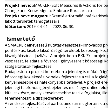
Projekt neve:
SMACKER (Soft Measures & Actions for be
Change and Knowledge to Embrace Rural areas)
Projekt neve magyarul:
Szemléletformáló intézkedések
lakott területek támogatására.
Időtartam:
2019. 04. 01. – 2022. 06. 30.
Ismertető
A SMACKER elnevezésű kutatás-fejlesztési-innovációs proj
periférikus, kisebb laksűrűségű területek közösségi köz
kiszolgálásának javítása. A projektben a BKK Zrt. projek
vesz részt, feladata a fővárosi igényvezérelt közösségi k
szolgáltatások fejlesztése.
Budapesten a projekt keretében a jelenleg is működő ig
közösségi közlekedési vonalak fejlesztése a cél, a foglalá
kényelmesebbé és hatékonyabbá tételével. A projekt er
jelenlegi telefonos igénybejelentés mellé egy online felül
kifejlesztésre, amely kényelmesebbé teszi a foglalást, ille
tehermentesíti a diszpécsereket.
A rendszer fejlesztésével párhuzamosan megtörténik a s