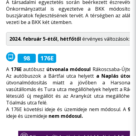
A társadalmi egyeztetés során beérkezett észrevételek
Önkormányzattal is egyeztetve a BKK módosított
buszjáratok fejlesztésének tervét.
A térségben az alábbi
vezeti be a BKK két ütemben.
2024. február
5-étől, hétfőtől
érvényes változások:
98
176E
A
176E
autóbusz
útvonala módosul
Rákoscsaba-Újtelep
Az autóbuszok a Bártfai utca helyett
a Naplás úton 
útvonalmódosítás miatt a jövőben a Harsona ut
vasútállomás és Tura utca megállóhelyek helyett a Rácsos
létesülő új megállót és az Aranykút utca megállóhely
Tóalmás utca felé.
A 176E követési ideje és üzemideje nem módosul. A
98-
ideje és üzemideje
nem módosul.