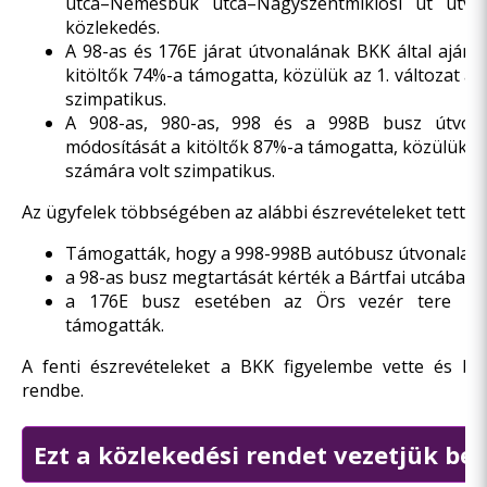
utca–Nemesbük utca–Nagyszentmiklósi út útvo
közlekedés.
A 98-as és 176E járat útvonalának BKK által ajánl
kitöltők 74%-a támogatta, közülük az 1. változat a 
szimpatikus.
A 908-as, 980-as, 998 és a 998B busz útvonal
módosítását a kitöltők 87%-a támogatta, közülük a 2
számára volt szimpatikus.
Az ügyfelek többségében az alábbi észrevételeket tették
Támogatták, hogy a 998-998B autóbusz útvonala e
a 98-as busz megtartását kérték a Bártfai utcában;
a 176E busz esetében az Örs vezér tere irá
támogatták.
A fenti észrevételeket a BKK figyelembe vette és beé
rendbe.
Ezt a közlekedési rendet vezetjük be