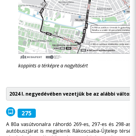
koppints a térképre a nagyításért
2024 I. negyedévében vezetjük be az alábbi változá
275
A 80a vasútvonalra ráhordó 269-es, 297-es és 298-as já
autóbuszjárat is megjelenik Rákoscsaba-Újtelep térségéb