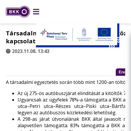
Társadalmi egyeztetés Rákosmente közl
kapcsolatainak fejlesztéséről
2023.11.08. 13:43
Eredm
A társadalmi egyeztetés során több mint 1200-an töltötté
Az új 275-ös autóbuszjárat elindítását a kitöltők 7
Ugyancsak az ügyfelek 78%-a támogatta a BKK azon 
utca–Petri utca–Részes utca–Piski utca–Bártfai 
legyen az autóbuszos közlekedési lehetőség.
A 298-as járat útvonalának BKK által javasolt mó
alapvetően támogatta. 83% támogatta a BKK azon