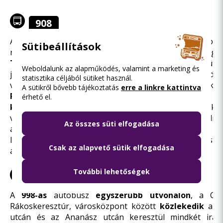
908
A
908-as autóbuszok
útvonalát
részben Rákosker
Sütibeállítások
részben Rákoskeresztúr, városközpont érintésével eg
Tóalmás utcáig meghosszabbítjuk
a Cinkotai út–P
Weboldalunk az alapműködés, valamint a marketing és
jelzésű buszok jellemzően 60 percenként indul
statisztika céljából sütiket használ.
városközponttól a 198-as busz útvonalán érik
A sütikről bővebb tájékoztatás
erre a linkre kattintva
Rákoskeresztúr, városközpontig
közlekedő já
érhető el.
közlekednek
, ahogy azok az autóbuszok is, amelyek a
változatlanul a Cinkotai autóbuszgarázsig közlekedne
Az összes süti elfogadása
autóbusz továbbra is 908-as jelzéssel közlekedik. Az
lehetőséget biztosítunk mindkét irányban a Pesti
Csak az alapvető sütik elfogadása
autóbuszjáratokra.
További lehetőségek
980
998
998B
A
998-as
autóbusz
egyszerűbb útvonalon
, a Cin
Rákoskeresztúr, városközpont között
közlekedik
a Gy
utcán és az Ananász utcán keresztül mindkét irá