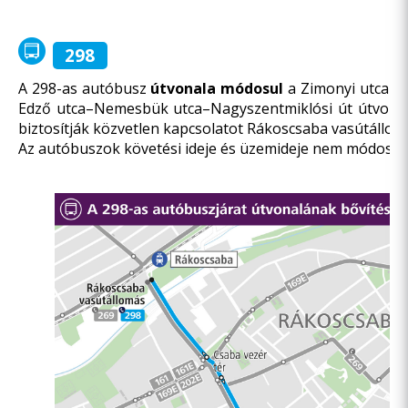
298
A 298-as autóbusz
útvonala módosul
a Zimonyi utca i
Edző utca–Nemesbük utca–Nagyszentmiklósi út útvonalo
biztosítják közvetlen kapcsolatot Rákoscsaba vasútállom
Az autóbuszok követési ideje és üzemideje nem módosul.