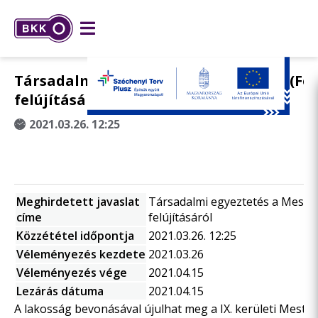
Társadalmi egyeztetés a Mester utca (Fer
felújításáról
2021.03.26. 12:25
Meghirdetett javaslat
Társadalmi egyeztetés a Mester 
címe
felújításáról
Közzététel időpontja
2021.03.26. 12:25
Véleményezés kezdete
2021.03.26
Véleményezés vége
2021.04.15
Lezárás dátuma
2021.04.15
A lakosság bevonásával újulhat meg a IX. kerületi Mester