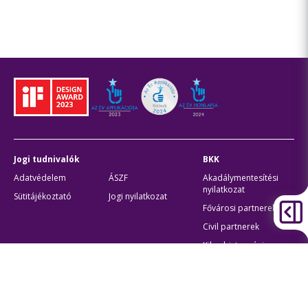
Jogi tudnivalók
BKK
Adatvédelem
ÁSZF
Akadálymentesítési
nyilatkozat
Sütitájékoztató
Jogi nyilatkozat
Fővárosi partnerek
Civil partnerek
Kiberbiztonsági
auditigazolás
Egyéb
Átláthatóság
Oldaltérkép