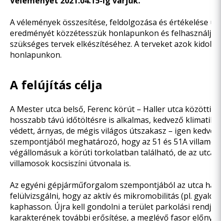
Véleményét 2021.04.15-ig várjuk.
A vélemények összesítése, feldolgozása és értékelése ut
eredményét közzétesszük honlapunkon és felhasználjuk a
szükséges tervek elkészítéséhez. A terveket azok kidolg
honlapunkon.
A felújítás célja
A Mester utca belső, Ferenc körút – Haller utca közötti s
hosszabb távú időtöltésre is alkalmas, kedvező klimatiku
védett, árnyas, de mégis világos útszakasz – igen kedvelt
szempontjából meghatározó, hogy az 51 és 51A villamoso
végállomásuk a körúti torkolatban található, de az utca a
villamosok kocsiszíni útvonala is.
Az egyéni gépjárműforgalom szempontjából az utca háló
felülvizsgálni, hogy az aktív és mikromobilitás (pl. gyalogl
kaphasson. Újra kell gondolni a terület parkolási rendjét i
karakterének további erősítése, a meglévő fasor előnyei