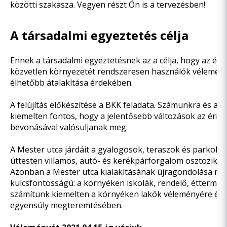
közötti szakasza. Vegyen részt Ön is a tervezésben!
A társadalmi egyeztetés célja
Ennek a társadalmi egyeztetésnek az a célja, hogy az éri
közvetlen környezetét rendszeresen használók vélemény
élhetőbb átalakítása érdekében.
A felújítás előkészítése a BKK feladata. Számunkra és a
kiemelten fontos, hogy a jelentősebb változások az érint
bevonásával valósuljanak meg.
A Mester utca járdáit a gyalogosok, teraszok és parkoló a
úttesten villamos, autó- és kerékpárforgalom osztozik a
Azonban a Mester utca kialakításának újragondolása ne
kulcsfontosságú: a környéken iskolák, rendelő, éttermek é
számítunk kiemelten a környéken lakók véleményére és t
egyensúly megteremtésében.