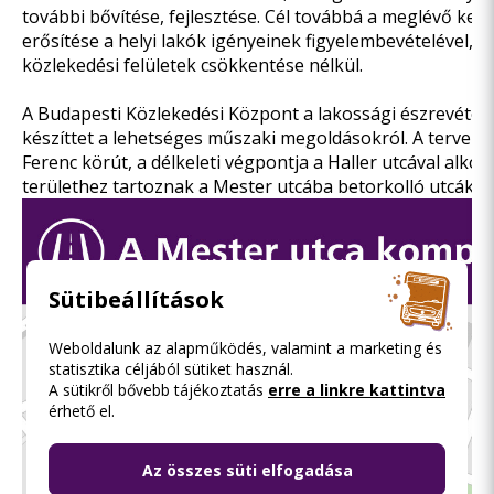
további bővítése, fejlesztése. Cél továbbá a meglévő ker
erősítése a helyi lakók igényeinek figyelembevételével, m
közlekedési felületek csökkentése nélkül.
A Budapesti Közlekedési Központ a lakossági észrevétele
készíttet a lehetséges műszaki megoldásokról. A tervezé
Ferenc körút, a délkeleti végpontja a Haller utcával alkot
területhez tartoznak a Mester utcába betorkolló utcák csa
Sütibeállítások
Weboldalunk az alapműködés, valamint a marketing és
statisztika céljából sütiket használ.
A sütikről bővebb tájékoztatás
erre a linkre kattintva
érhető el.
Az összes süti elfogadása