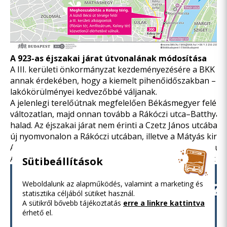
A 923-as éjszakai járat útvonalának módosítása
A III. kerületi önkormányzat kezdeményezésére a BKK módo
annak érdekében, hogy a kiemelt pihenőidőszakban – az é
lakókörülményei kedvezőbbé váljanak.
A jelenlegi terelőútnak megfelelően Békásmegyer felé a 
változatlan, majd onnan tovább a Rákóczi utca–Batthyán
halad. Az éjszakai járat nem érinti a Czetz János utcában 
új nyomvonalon a Rákóczi utcában, illetve a Mátyás királ
A társadalmi egyeztetés lezárásáig a 923-as éjszakai autó
A társadalmi egyeztetés Adatkezelési Tájékoztatója itt ol
Sütibeállítások
Weboldalunk az alapműködés, valamint a marketing és
statisztika céljából sütiket használ.
A sütikről bővebb tájékoztatás
erre a linkre kattintva
érhető el.