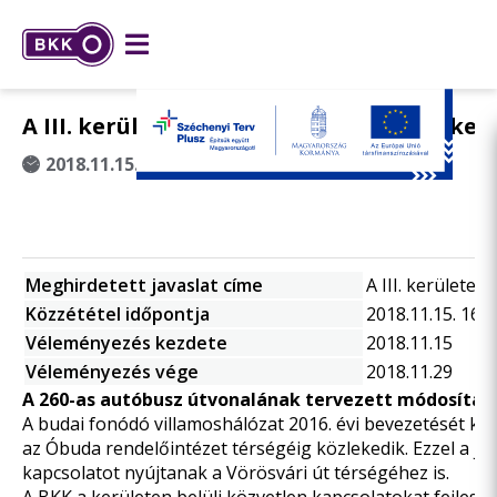
A III. kerületet érintő közösségi közleke
2018.11.15. 16:30
Meghirdetett javaslat címe
A III. kerülete
Közzététel időpontja
2018.11.15. 16:3
Véleményezés kezdete
2018.11.15
Véleményezés vége
2018.11.29
A 260-as autóbusz útvonalának tervezett módosítás
A budai fonódó villamoshálózat 2016. évi bevezetését kö
az Óbuda rendelőintézet térségéig közlekedik. Ezzel a jár
kapcsolatot nyújtanak a Vörösvári út térségéhez is.