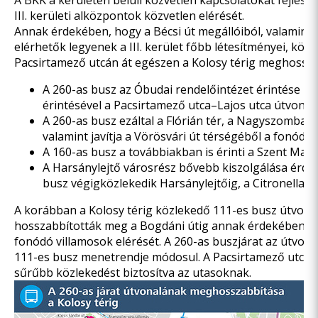
A BKK a kerületen belüli közvetlen kapcsolatokat fejleszt
III. kerületi alközpontok közvetlen elérését.
Annak érdekében, hogy a Bécsi út megállóiból, valamint 
elérhetők legyenek a III. kerület főbb létesítményei, köz
Pacsirtamező utcán át egészen a Kolosy térig meghosszab
A 260-as busz az Óbudai rendelőintézet érintése ut
érintésével a Pacsirtamező utca–Lajos utca útvonalo
A 260-as busz ezáltal a Flórián tér, a Nagyszombat 
valamint javítja a Vörösvári út térségéből a fonódó
A 160-as busz a továbbiakban is érinti a Szent Marg
A Harsánylejtő városrész bővebb kiszolgálása érdek
busz végigközlekedik Harsánylejtőig, a Citronella ut
A korábban a Kolosy térig közlekedő 111-es busz útvona
hosszabbították meg a Bogdáni útig annak érdekében, ho
fonódó villamosok elérését. A 260-as buszjárat az útvon
111-es busz menetrendje módosul. A Pacsirtamező utcá
sűrűbb közlekedést biztosítva az utasoknak.