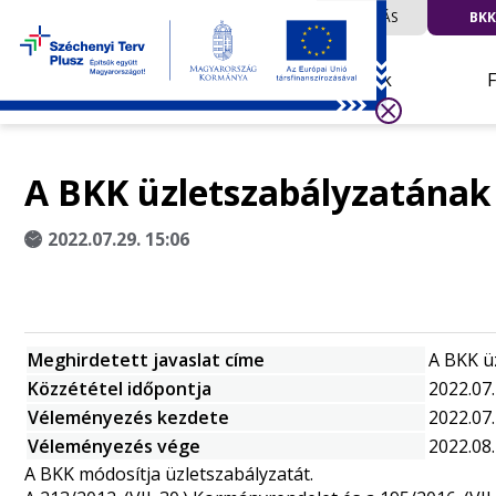
UTAZÁS
BKK
Hírek
A BKK üzletszabályzatának
2022.07.29. 15:06
Meghirdetett javaslat címe
A BKK ü
Közzététel időpontja
2022.07.
Véleményezés kezdete
2022.07
Véleményezés vége
2022.08
A BKK módosítja üzletszabályzatát.