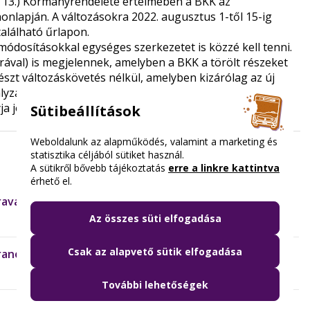
II. 13.) Kormányrendelete értelmében a BKK az
onlapján. A változásokra 2022. augusztus 1-től 15-ig
található űrlapon.
ódosításokkal egységes szerkezetet is közzé kell tenni.
val) is megjelennek, amelyben a BKK a törölt részeket
részt változáskövetés nélkül, amelyben kizárólag az új
lyzat módosítását az autóbuszos piacfelügyeleti és
yja jóvá. A BKK a módosított üzletszabályzatot, annak
Sütibeállítások
Weboldalunk az alapműködés, valamint a marketing és
statisztika céljából sütiket használ.
A sütikről bővebb tájékoztatás
erre a linkre kattintva
érhető el.
aval
Az összes süti elfogadása
Csak az alapvető sütik elfogadása
anelkul
További lehetőségek