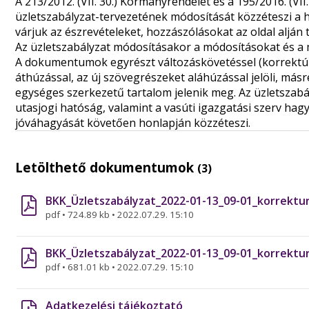
A 213/2012. (VII. 30.) Kormányrendelet és a 195/2016. (V
üzletszabályzat-tervezetének módosítását közzéteszi a h
várjuk az észrevételeket, hozzászólásokat az oldal alján 
Az üzletszabályzat módosításakor a módosításokat és a m
A dokumentumok egyrészt változáskövetéssel (korrektúrá
áthúzással, az új szövegrészeket aláhúzással jelöli, más
egységes szerkezetű tartalom jelenik meg. Az üzletszabá
utasjogi hatóság, valamint a vasúti igazgatási szerv hag
jóváhagyását követően honlapján közzéteszi.
Letölthető dokumentumok
(3)
BKK_Üzletszabályzat_2022-01-13_09-01_korrektur
pdf
•
724.89 kb
•
2022.07.29. 15:10
BKK_Üzletszabályzat_2022-01-13_09-01_korrektur
pdf
•
681.01 kb
•
2022.07.29. 15:10
Adatkezelési tájékoztató