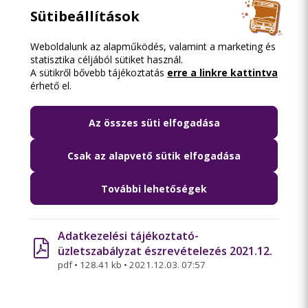
Sütibeállítások
BKK Üzletszabályzat 2020.03.01. mód
pdf
•
779.83 kb
•
2021.12.03. 07:57
Weboldalunk az alapműködés, valamint a marketing és
statisztika céljából sütiket használ.
A sütikről bővebb tájékoztatás
erre a linkre kattintva
BKK Üzletszabályzat 2020.03.01. mód_kn
érhető el.
pdf
•
698.14 kb
•
2021.12.03. 07:57
Az összes süti elfogadása
Díjszabás - 2020.03.01.mód
pdf
•
230.72 kb
•
2021.12.03. 07:57
Csak az alapvető sütik elfogadása
Díjszabás - 2020.03.01.mód_kn
További lehetőségek
pdf
•
229.63 kb
•
2021.12.03. 07:57
Adatkezelési tájékoztató-
üzletszabályzat észrevételezés 2021.12.
pdf
•
128.41 kb
•
2021.12.03. 07:57