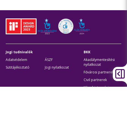
Jogi tudnivalók
BKK
Adatvédelem
ÁSZF
Akadálymentesítési
nyilatkozat
Sütitájékoztató
Jogi nyilatkozat
Fővárosi partnerek
Civil partnerek
Kiberbiztonsági
auditigazolás
Egyéb
Átláthatóság
Oldaltérkép
Akadálymentes beállítások
Sütibeállítások