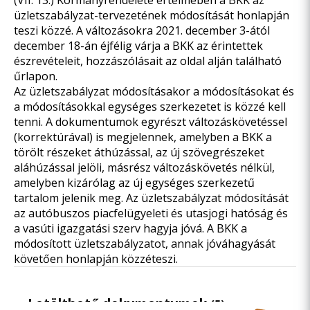
(VII. 13.) Kormányrendelete értelmében a BKK az
üzletszabályzat-tervezetének módosítását honlapján
teszi közzé. A változásokra 2021. december 3-ától
december 18-án éjfélig várja a BKK az érintettek
észrevételeit, hozzászólásait az oldal alján található
űrlapon.
Az üzletszabályzat módosításakor a módosításokat és
a módosításokkal egységes szerkezetet is közzé kell
tenni. A dokumentumok egyrészt változáskövetéssel
(korrektúrával) is megjelennek, amelyben a BKK a
törölt részeket áthúzással, az új szövegrészeket
aláhúzással jelöli, másrész változáskövetés nélkül,
amelyben kizárólag az új egységes szerkezetű
tartalom jelenik meg. Az üzletszabályzat módosítását
az autóbuszos piacfelügyeleti és utasjogi hatóság és
a vasúti igazgatási szerv hagyja jóvá. A BKK a
módosított üzletszabályzatot, annak jóváhagyását
követően honlapján közzéteszi.
Letölthető dokumentumok
(5)