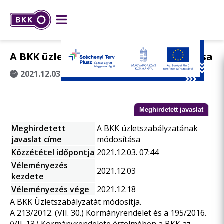
A BKK üzletszabályzatának módosítása
2021.12.03. 07:44
Meghirdetett javaslat
Meghirdetett
A BKK üzletszabályzatának
javaslat címe
módosítása
Közzététel időpontja
2021.12.03. 07:44
Véleményezés
2021.12.03
kezdete
Véleményezés vége
2021.12.18
A BKK Üzletszabályzatát módosítja.
A 213/2012. (VII. 30.) Kormányrendelet és a 195/2016.