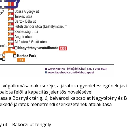
e, végállomásainak cseréje, a járatok egyenletességének jav
alota felől a kapacitás jelentős növelésével
sa a Bosnyák térig, új belvárosi kapcsolat Nagytétény és B
zlekedő járatok menetrendi szerkezetének átalakítása
 út – Rákóczi út tengely