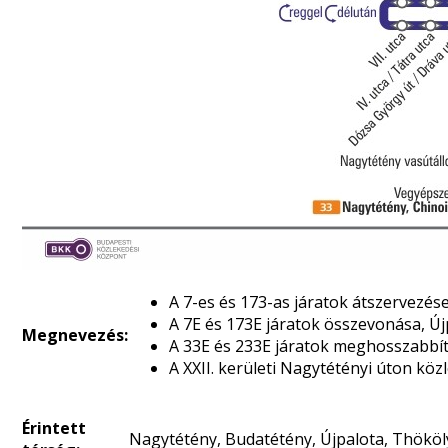
A 7-es és 173-as járatok átszervezés
A 7E és 173E járatok összevonása, Újp
Megnevezés:
A 33E és 233E járatok meghosszabbítá
A XXII. kerületi Nagytétényi úton kö
Érintett
Nagytétény, Budatétény, Újpalota, Thököly