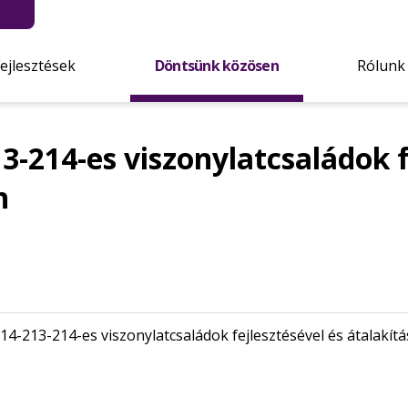
Fejlesztések
Döntsünk közösen
Rólunk
13-214-es viszonylatcsaládok f
n
114-213-214-es viszonylatcsaládok fejlesztésével és átalakít