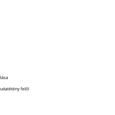
ítása
udatétény felől