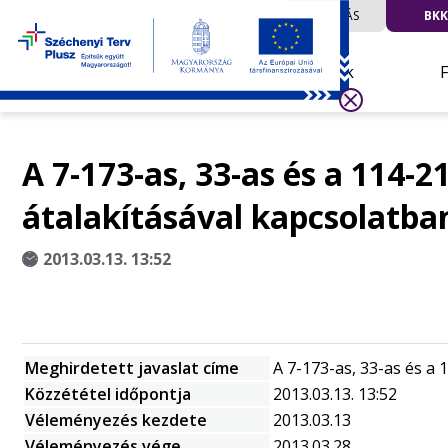
UTAZÁS
BKK
Hírek
A 7-173-as, 33-as és a 114-2
átalakításával kapcsolatba
2013.03.13. 13:52
Meghirdetett javaslat címe
A 7-173-as, 33-as és a 
Közzététel időpontja
2013.03.13. 13:52
Véleményezés kezdete
2013.03.13
Véleményezés vége
2013.03.28