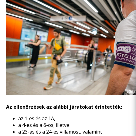
Az ellenőrzések az alábbi járatokat érintették:
az 1-es és az 1A,
a 4-es és a 6-os, illetve
a 23-as és a 24-es villamost, valamint