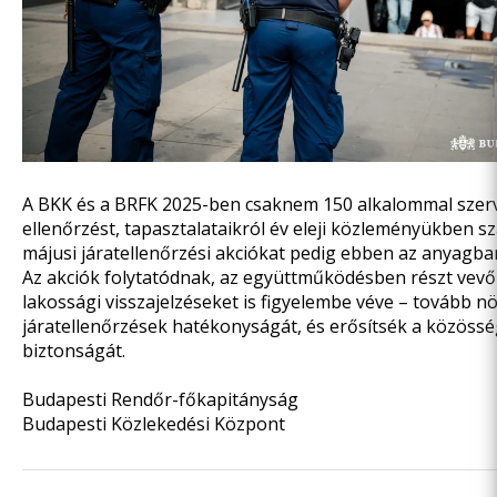
A BKK és a BRFK 2025-ben csaknem 150 alkalommal szer
ellenőrzést, tapasztalataikról
év eleji közleményükben
sz
májusi járatellenőrzési akciókat pedig
ebben az anyagba
Az akciók folytatódnak, az együttműködésben részt vevők
lakossági visszajelzéseket is figyelembe véve – tovább nö
járatellenőrzések hatékonyságát, és erősítsék a közössé
biztonságát.
Budapesti Rendőr-főkapitányság
Budapesti Közlekedési Központ