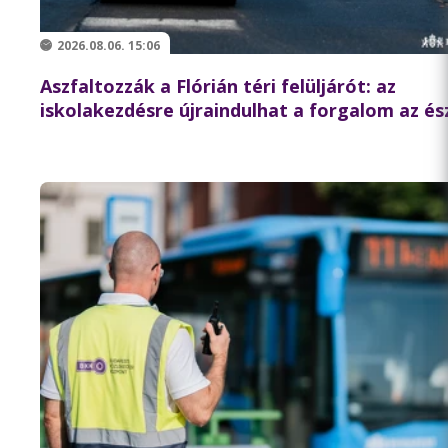
2026.08.06. 15:06
Aszfaltozzák a Flórián téri felüljárót: az
iskolakezdésre újraindulhat a forgalom az és