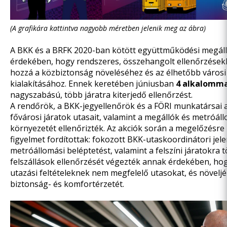
(A grafikára kattintva nagyobb méretben jelenik meg az ábra)
A BKK és a BRFK 2020-ban kötött együttműködési megál
érdekében, hogy rendszeres, összehangolt ellenőrzésekk
hozzá a közbiztonság növeléséhez és az élhetőbb városi
kialakításához. Ennek keretében júniusban
4 alkalomma
nagyszabású, több járatra kiterjedő ellenőrzést.
A rendőrök, a BKK-jegyellenőrök és a FÖRI munkatársai 
fővárosi járatok utasait, valamint a megállók és metróá
környezetét ellenőrizték. Az akciók során a megelőzésre 
figyelmet fordítottak: fokozott BKK-utaskoordinátori jele
metróállomási beléptetést, valamint a felszíni járatokra 
felszállások ellenőrzését végezték annak érdekében, hog
utazási feltételeknek nem megfelelő utasokat, és növelj
biztonság- és komfortérzetét.