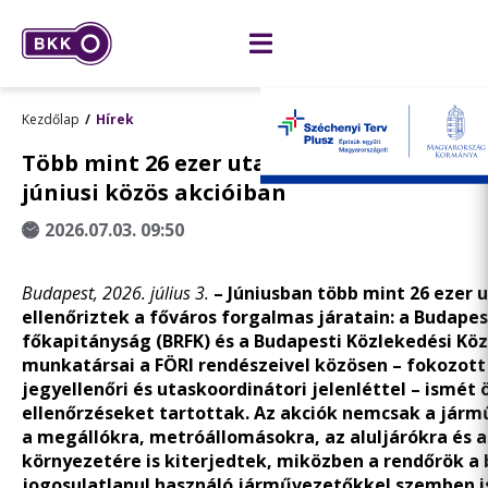
Kezdőlap
Hírek
Több mint 26 ezer utast ellenőriztek a BR
júniusi közös akcióiban
2026.07.03. 09:50
Budapest, 2026. július 3.
– Júniusban több mint 26 ezer 
ellenőriztek a főváros forgalmas járatain: a Budapes
főkapitányság (BRFK) és a Budapesti Közlekedési Kö
munkatársai a FÖRI rendészeivel közösen – fokozott 
jegyellenőri és utaskoordinátori jelenléttel – ismét
ellenőrzéseket tartottak. Az akciók nemcsak a jár
a megállókra, metróállomásokra, az aluljárókra és 
környezetére is kiterjedtek, miközben a rendőrök a
jogosulatlanul használó járművezetőkkel szemben i