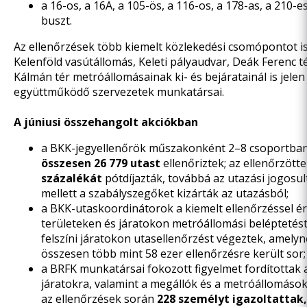
a 16-os, a 16A, a 105-ös, a 116-os, a 178-as, a 210-e
buszt.
Az ellenőrzések több kiemelt közlekedési csomópontot is 
Kelenföld vasútállomás, Keleti pályaudvar, Deák Ferenc té
Kálmán tér metróállomásainak ki- és bejáratainál is jelen
együttműködő szervezetek munkatársai.
A júniusi összehangolt akciókban
a BKK-jegyellenőrök műszakonként 2–8 csoportba
összesen 26 779 utast
ellenőriztek; az ellenőrzött
százalékát
pótdíjazták, továbbá az utazási jogosul
mellett a szabályszegőket kizárták az utazásból;
a BKK-utaskoordinátorok a kiemelt ellenőrzéssel ér
területeken és járatokon metróállomási beléptetést
felszíni járatokon utasellenőrzést végeztek, amely
összesen több mint 58 ezer ellenőrzésre került sor;
a BRFK munkatársai fokozott figyelmet fordítottak a 
járatokra, valamint a megállók és a metróállomáso
az ellenőrzések során
228 személyt igazoltattak,