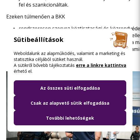
fel és szankcionáltak.
Ezeken túlmenően a BKK
rendszeresen szervez köztisztasági és közrendvédel
ezekhez kapcsolódva háromnapos, kiemelt járatelle
Sütibeállítások
amelyek célja nemcsak a jegyellenőrzés, hanem a m
szabályokat megszegő személyek kiszűrése, valami
Weboldalunk az alapműködés, valamint a marketing és
állapotának ellenőrzése is.
statisztika céljából sütiket használ.
A sütikről bővebb tájékoztatás
erre a linkre kattintva
érhető el.
Az összes süti elfogadása
Csak az alapvető sütik elfogadása
További lehetőségek