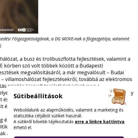
ekedési Főigazgatóságának, a DG MOVE-nak a főigazgatója, valamint
)
lózat, a busz és trolibuszflotta fejlesztések, valamint a
k. E körben szó volt többek között a Budapesti
esztések megvalósításáról, a már megvalósult – Budai
– villamoshálózat fejlesztésekről, továbbá az elektromos
ítás szintén kiemelt területként jelent meg a
lyek a budapesti belváros több fontos pontját érintik, így
Sütibeállítások
rt és az Erzsébet híd térségét. A digitalizáció témájában a
 és jövőbeni lehetőségeit és szó esett a budapesti
Weboldalunk az alapműködés, valamint a marketing és
statisztika céljából sütiket használ.
 és Budapest célja, hogy minél több fejlesztési
A sütikről bővebb tájékoztatás
erre a linkre kattintva
tikai és finanszírozási keretek között.
érhető el.
tak az 1-es villamos vonalán, amely az itt közlekedő CAF