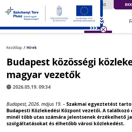
UTAZÁS
BKK
Hírek
F
Kezdőlap
Hírek
Budapest közösségi közleke
magyar vezetők
2026.05.19. 09:34
Budapest, 2026. május 19. –
Szakmai egyeztetést tartot
Budapesti Közlekedési Központ vezetői. A találkozó c
minél több utas számára jelentsenek érzékelhető j
szolgáltatásokat és élhetőbb városi közlekedést.