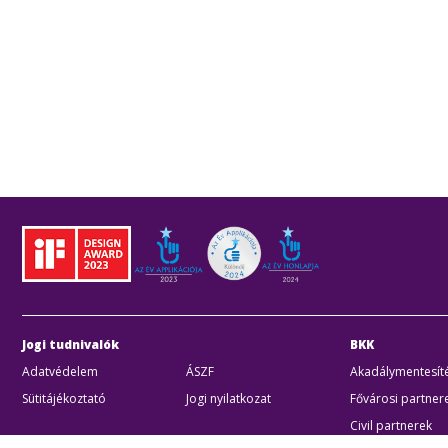
Jogi tudnivalók
BKK
Adatvédelem
ÁSZF
Akadálymentesíté
Sütitájékoztató
Jogi nyilatkozat
Fővárosi partner
Civil partnerek