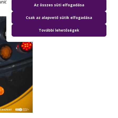
 uniós források kézzelfogható, naponta használt
Az összes süti elfogadása
Csak az alapvető sütik elfogadása
További lehetőségek