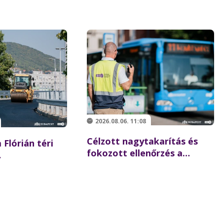
2026.08.06. 11:08
Célzott nagytakarítás és
 Flórián téri
fokozott ellenőrzés a
Batthyány téren –
 újraindulhat a
összehangolt akciót tartott
szaki hídon
partnereivel a BKK