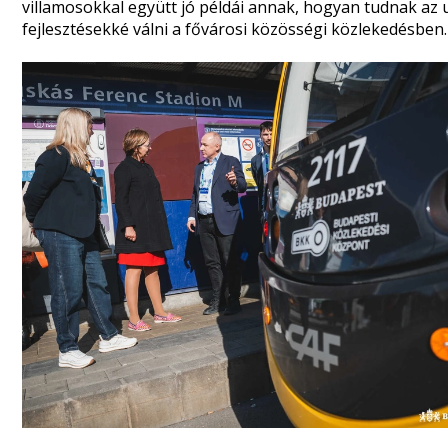
villamosokkal együtt jó példái annak, hogyan tudnak az
fejlesztésekké válni a fővárosi közösségi közlekedésben.