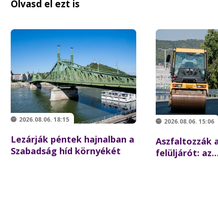
Olvasd el ezt is
2026.08.06. 18:15
2026.08.06. 15:06
Lezárják péntek hajnalban a
Aszfaltozzák a
Szabadság híd környékét
felüljárót: az
iskolakezdésre
forgalom az é