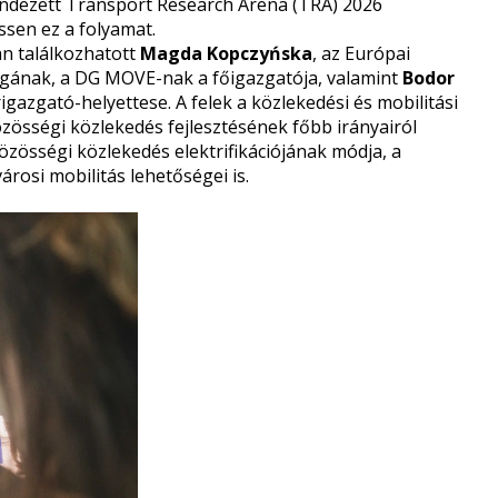
ndezett Transport Research Arena (TRA) 2026
ssen ez a folyamat.
n találkozhatott
Magda Kopczyńska
, az Európai
ságának, a DG MOVE-nak a főigazgatója, valamint
Bodor
igazgató-helyettese. A felek a közlekedési és mobilitási
özösségi közlekedés fejlesztésének főbb irányairól
özösségi közlekedés elektrifikációjának módja, a
városi mobilitás lehetőségei is.