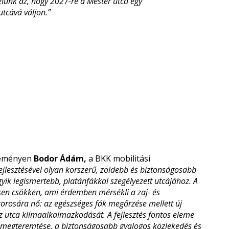
célunk az, hogy 2027-re a Mester utca egy
tcává váljon.”
seményen
Bodor Ádám,
a BKK mobilitási
ejlesztésével olyan korszerű, zöldebb és biztonságosabb
gyik legismertebb, platánfákkal szegélyezett utcájához. A
en csökken, ami érdemben mérsékli a zaj- és
orosára nő: az egészséges fák megőrzése mellett új
az utca klímaalkalmazkodását. A fejlesztés fontos eleme
 megteremtése, a biztonságosabb gyalogos közlekedés és