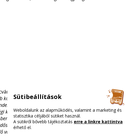
cváros polgármestere,
Baranyi Krisztina
kiemelte:
Sütibeállítások
közterületi fejlesztése, amelyre az itt élők már régóta
ndesebb és élhetőbb környezet jön létre, miközben a
Weboldalunk az alapműködés, valamint a marketing és
i közlekedés feltételei is jelentősen javulnak. Különösen
statisztika céljából sütiket használ.
beruházás, hanem valódi városrehabilitációs fejlesztés
A sütikről bővebb tájékoztatás
erre a linkre kattintva
 időszakok, ezért különösen fontos a folyamatos
érhető el.
dő vállalkozások felé.”