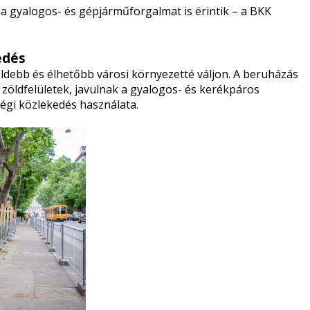
 a gyalogos- és gépjárműforgalmat is érintik – a BKK
edés
öldebb és élhetőbb városi környezetté váljon. A beruházás
 zöldfelületek, javulnak a gyalogos- és kerékpáros
égi közlekedés használata.