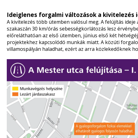
Ideiglenes forgalmi változások a kivitelezés 
A kivitelezés több ütemben valósul meg. A felújítás ideje 
szakaszán 30 km/órás sebességkorlátozás lesz érvényben
előreláthatóan az első ütemben, június első két hétvégé
projektekhez kapcsolódó munkák miatt. A közúti forgal
villamospályán haladhat, ezért az arra közlekedőknek h