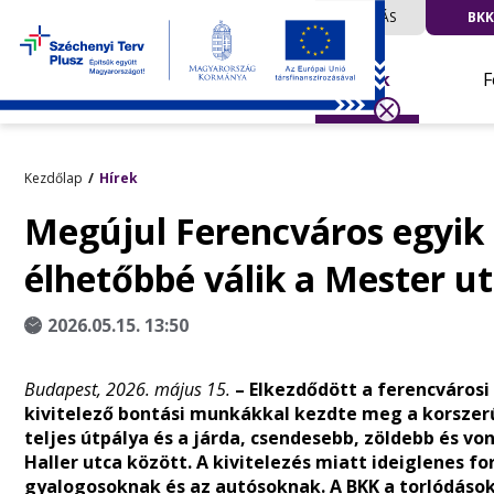
UTAZÁS
BKK
Hírek
F
Kezdőlap
Hírek
Megújul Ferencváros egyik 
élhetőbbé válik a Mester u
2026.05.15. 13:50
Budapest, 2026. május 15.
– Elkezdődött a ferencvárosi
kivitelező bontási munkákkal kezdte meg a korszer
teljes útpálya és a járda, csendesebb, zöldebb és vo
Haller utca között. A kivitelezés miatt ideiglenes f
gyalogosoknak és az autósoknak. A BKK a torlódások 