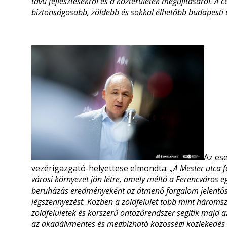
távú fejlesztésekről és a közterületek megújításáról. A 
biztonságosabb, zöldebb és sokkal élhetőbb budapesti u
Az e
vezérigazgató-helyettese elmondta:
„A Mester utca f
városi környezet jön létre, amely méltó a Ferencváros e
beruházás eredményeként az átmenő forgalom jelentős
légszennyezést. Közben a zöldfelület több mint háromsz
zöldfelületek és korszerű öntözőrendszer segítik majd 
az akadálymentes és megbízható közösségi közlekedés