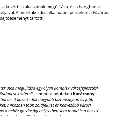
utca közötti szakaszának megújítása, összhangban a
céljaival. A munkakezdés alkalmából pénteken a Fővárosi
sajtóeseményt tartott.
ter utca megújítása egy olyan komplex városfejlesztési
Budapest köztereit
– mondta pénteken
Karácsony
 ahol az itt közlekedők nagyobb biztonságban és jobb
ket, miközben több zöldfelület és kedvezőbb városi
város a nehéz gazdasági helyzetben sem mond le a hosszú