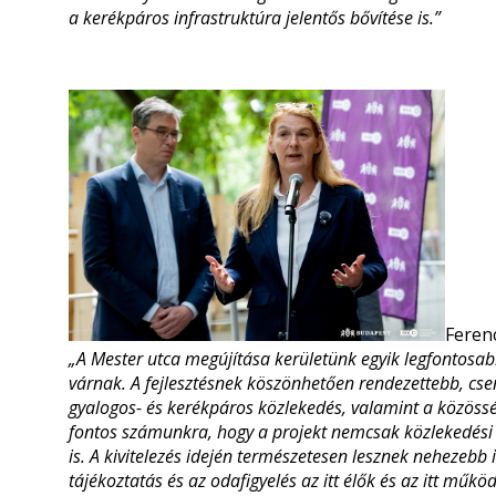
a kerékpáros infrastruktúra jelentős bővítése is.”
Feren
„A Mester utca megújítása kerületünk egyik legfontosabb 
várnak. A fejlesztésnek köszönhetően rendezettebb, cse
gyalogos- és kerékpáros közlekedés, valamint a közösség
fontos számunkra, hogy a projekt nemcsak közlekedési 
is. A kivitelezés idején természetesen lesznek nehezebb
tájékoztatás és az odafigyelés az itt élők és az itt műkö