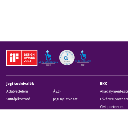
Jogi tudnivalók
BKK
Adatvédelem
ÁSZF
Akadálymentesíté
Sütitájékoztató
Jogi nyilatkozat
Fővárosi partner
Civil partnerek
Kiberbiztonsági a
Egyéb