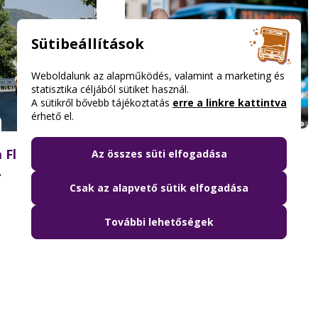
Sütibeállítások
Weboldalunk az alapműködés, valamint a marketing és
statisztika céljából sütiket használ.
A sütikről bővebb tájékoztatás
erre a linkre kattintva
érhető el.
2026.08.06. 11:08
Célzott nagytakarítás és
 Flórián téri
Az összes süti elfogadása
fokozott ellenőrzés a
Batthyány téren –
 újraindulhat a
Csak az alapvető sütik elfogadása
összehangolt akciót tartott
szaki hídon
partnereivel a BKK
További lehetőségek