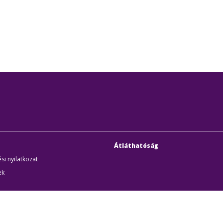
Átláthatóság
si nyilatkozat
ek
uditigazolás