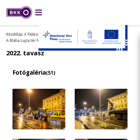
Kezdőlap
Fejlesztések
Kiemelt fejlesztések
Archívum
A Blaha Lujza tér felújítása
Fotógaléria
2022. tavasz
2022. tavasz
Fotógaléria
(51)