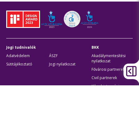
Jogi tudnivalók
BKK
Adatvédelem
ÁSZF
Akadálymentesítési
nyilatkozat
Sütitájékoztató
Jogi nyilatkozat
Fővárosi partnerek
Civil partnerek
Kiberbiztonsági
auditigazolás
Egyéb
Átláthatóság
Oldaltérkép
Akadálymentes beállítások
Sütibeállítások