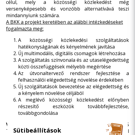
célul, mely a közösségi közlekedést még
versenyképesebb és vonzóbb alternatívává teszi
mindannyiunk számára.
A BKK a projekt keretében az alábbi intézkedéseket
fogalmazta meg:
A közösségi közlekedési szolgáltatások
hatékonyságának és kényelmének javítása
Új multimodális, digitális csomagok létrehozása
A szolgáltatás színvonala és az utaselégedettség
közti összefüggések mélyebb megértése
Az útvonaltervező rendszer fejlesztése a
felhasználói elégedettség növelése érdekében
Új szolgáltatások bevezetése az elégedettség és
a kényelem növelése céljából
A meglévő közösségi közlekedést előnyben
részesítő eszközök továbbfejlesztése,
továbbgondolása
Vezető partner:
UNION INTERNATIONALE DES
Sütibeállítások
TRANSPORTS PUBLICS (UITP) (The International