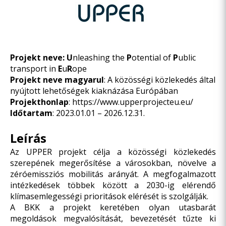
Projekt neve:
U
nleashing the
P
otential of
P
ublic
transport in
E
u
R
ope
Projekt neve magyarul
: A közösségi közlekedés által
nyújtott lehetőségek kiaknázása Európában
Projekthonlap
:
https://www.upperprojecteu.eu/
Időtartam
: 2023.01.01 – 2026.12.31.
Leírás
Az UPPER projekt célja a közösségi közlekedés
szerepének megerősítése a városokban, növelve a
zéróemissziós mobilitás arányát. A megfogalmazott
intézkedések többek között a 2030-ig elérendő
klímasemlegességi prioritások elérését is szolgálják.
A BKK a projekt keretében olyan utasbarát
megoldások megvalósítását, bevezetését tűzte ki