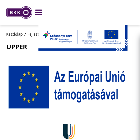
Kezdőlap
Fejlesztések
K + F + I
Kutatásfejlesztés
UPPER
UPPER