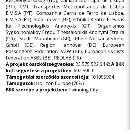
Részvénytársaság (HU), Camara Municipal de Lisboa
(PT), TML Transportes Metropolitanos de Lisboa
E.M,S.A (PT), Companhia Carris de Ferro de Lisboa,
E.M,S.A (PT), Stad Leuven (BE), Ethniko Kentro Erevnas
Kai Technologikis Anaptyxis (GR), Organismos
Sygkoinoniakoy Ergou Thessalonikis Anonymi Etraira
(GR), Stadt Mannheim (GR), Rhein-Neckar-Verkehr
GmbH (DE), Region Hannover (DE), European
Passengers’ Federation IVZW (BE), European Cyclists
Federation ASBL (BE), REDLAB (FR)
A projekt összköltségvetése:
23 575 522,94 €;
A BKK
költségvetése a projektben:
602 500 €
Támogatási szerződés azonosítója:
101095904
Támogatók
:
Horizon Europe (70%)
BKK szerepe a projektben:
Twinning City