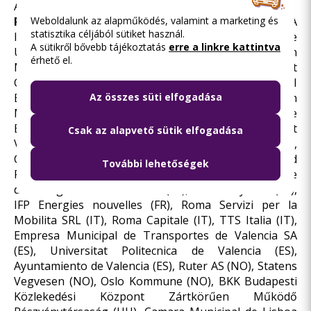
Association of Public Transport) (BE)
Weboldalunk az alapműködés, valamint a marketing és
Partnerek:
FIT Consulting SRL (IT), ETRA
statisztika céljából sütiket használ.
Investigación Y Desarrollo SA (ES), Katholieke
A sütikről bővebb tájékoztatás
erre a linkre kattintva
Universiteit Leuven (BE), POLIS (BE), EMTA European
érhető el.
Metropolitan Transport Authorities (FR), Rupprecht
Consult.Forschung & Bereatung GmbH (DE), ICLEI
European Secretariat GmbH (DE), EIT Kic Urban
Az összes süti elfogadása
Mobility SL (ES), EUROCITIES ASBL (BE), Instituto de
Biomecanica de Valencia (ES), PTV Planung Transport
Csak az alapvető sütik elfogadása
Verkehr GmbH (DE), Factual Consulting (ES),
Communaute d’Agglomeration de Versailles Grand
További lehetőségek
Parc (FR), Institut d’Amenenagement Et d’Urbanisme
de la Region d’Ille de France (FR), Instant System (FR),
IFP Energies nouvelles (FR), Roma Servizi per la
Mobilita SRL (IT), Roma Capitale (IT), TTS Italia (IT),
Empresa Municipal de Transportes de Valencia SA
(ES), Universitat Politecnica de Valencia (ES),
Ayuntamiento de Valencia (ES), Ruter AS (NO), Statens
Vegvesen (NO), Oslo Kommune (NO), BKK Budapesti
Közlekedési Központ Zártkörűen Működő