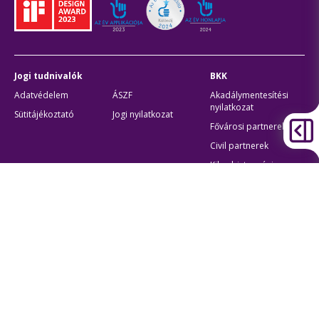
Jogi tudnivalók
BKK
Adatvédelem
ÁSZF
Akadálymentesítési
nyilatkozat
Sütitájékoztató
Jogi nyilatkozat
Fővárosi partnerek
Civil partnerek
Kiberbiztonsági
auditigazolás
Egyéb
Átláthatóság
Oldaltérkép
Akadálymentes beállítások
Sütibeállítások
BKK Budapesti Közlekedési Központ
Zártkörűen Működő Részvénytársaság