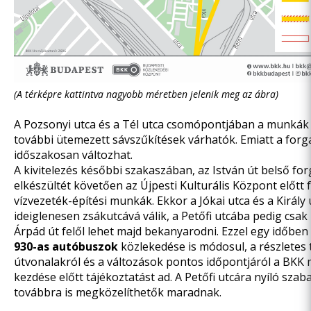
(A térképre kattintva nagyobb méretben jelenik meg az ábra)
A Pozsonyi utca és a Tél utca csomópontjában a munkák 
további ütemezett sávszűkítések várhatók. Emiatt a forg
időszakosan változhat.
A kivitelezés későbbi szakaszában, az István út belső for
elkészültét követően az Újpesti Kulturális Központ előtt 
vízvezeték-építési munkák. Ekkor a Jókai utca és a Király 
ideiglenesen zsákutcává válik, a Petőfi utcába pedig csak 
Árpád út felől lehet majd bekanyarodni. Ezzel egy időben
930-as autóbuszok
közlekedése is módosul, a részletes 
útvonalakról és a változások pontos időpontjáról a BK
kezdése előtt tájékoztatást ad. A Petőfi utcára nyíló szab
továbbra is megközelíthetők maradnak.