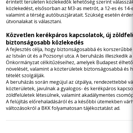
érintett területen közlekedők lehetőség szerint válasszá
közlekedést, elsősorban az M3-as metrót, a 12-es és 14-e
valamint a térség autóbuszjáratait. Szükség esetén érde
útvonalakat is választani.
Közvetlen kerékpáros kapcsolatok, új zöldfel
biztonságosabb közlekedés
A fejlesztés célja, hogy biztonságosabbá és korszerűbbé
az István út és a Pozsonyi utca. A beruházás illeszkedik a
Önkormányzat célkitűzéseihez, amelyek Budapest élhet
növelését, valamint a közterületek biztonságosabbá és
tételét szolgálják.
A beruházás során megújul az útpálya, rendezettebbé vá
közterületek, javulnak a gyalogos- és kerékpáros kapcsol
zöldfelületek létesülnek, valamint akadálymentes csomó
A felújítás előrehaladásáról és a későbbi ütemekben vár
változásokról a BKK folyamatosan tájékoztatást ad.