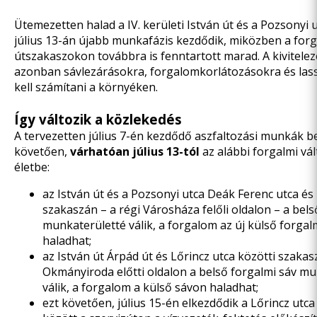
Ütemezetten halad a IV. kerületi István út és a Pozsonyi ut
július 13-án újabb munkafázis kezdődik, miközben a forg
útszakaszokon továbbra is fenntartott marad. A kivitelez
azonban sávlezárásokra, forgalomkorlátozásokra és las
kell számítani a környéken.
Így változik a közlekedés
A tervezetten július 7-én kezdődő aszfaltozási munkák b
követően,
várhatóan július 13-tól
az alábbi forgalmi vá
életbe:
az István út és a Pozsonyi utca Deák Ferenc utca és 
szakaszán – a régi Városháza felőli oldalon – a bels
munkaterületté válik, a forgalom az új külső forgal
haladhat;
az István út Árpád út és Lőrincz utca közötti szakas
Okmányiroda előtti oldalon a belső forgalmi sáv mu
válik, a forgalom a külső sávon haladhat;
ezt követően, július 15-én elkezdődik a Lőrincz utca 