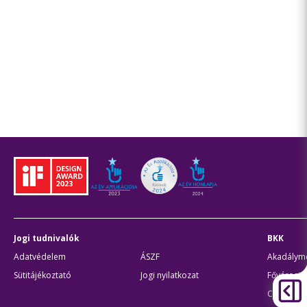
Jogi tudnivalók
BKK
Adatvédelem
ÁSZF
Akadálymen
Sütitájékoztató
Jogi nyilatkozat
Fővárosi 
Civil part