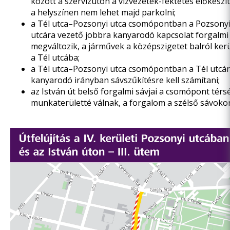
között a szervizúton a vízvezeték-fektetés előkészíté
a helyszínen nem lehet majd parkolni;
a Tél utca–Pozsonyi utca csomópontban a Pozsonyi u
utcára vezető jobbra kanyarodó kapcsolat forgalmi
megváltozik, a járművek a középszigetet balról ker
a Tél utcába;
a Tél utca–Pozsonyi utca csomópontban a Tél utcár
kanyarodó irányban sávszűkítésre kell számítani;
az István út belső forgalmi sávjai a csomópont tér
munkaterületté válnak, a forgalom a szélső sávoko