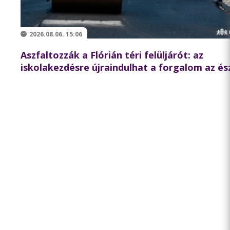
2026.08.06. 15:06
Aszfaltozzák a Flórián téri felüljárót: az
iskolakezdésre újraindulhat a forgalom az és