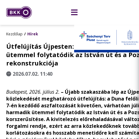
Kezdőlap
Hírek
Útfelújítás Újpesten: július 13-tól a har
ütemmel folytatódik az István út és a Po
rekonstrukciója
2026.07.02. 11:40
Budapest, 2026. július 2.
– Újabb szakaszába lép az Újp
közlekedését meghatározó útfelújítás: a Duna felőli 
7-én kezdődő aszfaltozását követően, várhatóan júli
harmadik ütemmel folytatódik az István út és a Poz
korszerűsítése. A kivitelezés előrehaladásával válto
forgalmi rendje, ezért az arra közlekedőknek tovább
korlátozásokra és hosszabb menetidőre kell számíta