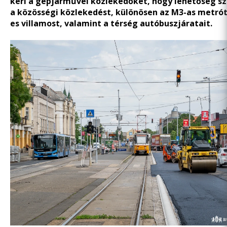
kéri a gépjárművel közlekedőket, hogy lehetőség sz
a közösségi közlekedést, különösen az M3-as metrót,
es villamost, valamint a térség autóbuszjáratait.