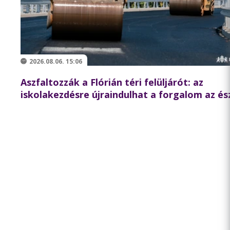
2026.08.06. 15:06
Aszfaltozzák a Flórián téri felüljárót: az
iskolakezdésre újraindulhat a forgalom az és