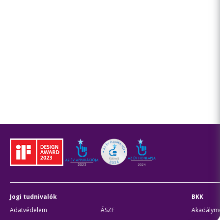
Jogi tudnivalók
BKK
Adatvédelem
ÁSZF
Akadálymen