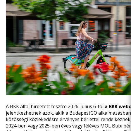
A BKK által hirdetett tesztre 2026. július 6-tól
a BKK webo
jelentkezhetnek azok, akik a BudapestGO alkalmazásban 
közösségi közlekedésre érvényes bérlettel rendelkeznek, 
2024-ben vagy 2025-ben éves vagy féléves MOL Bubi bérl