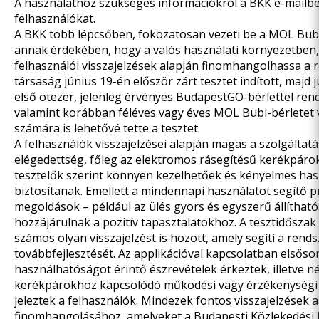
A használathoz szükséges információkról a BKK e-mailbe
felhasználókat.
A BKK több lépcsőben, fokozatosan vezeti be a MOL Bubi
annak érdekében, hogy a valós használati környezetben,
felhasználói visszajelzések alapján finomhangolhassa a r
társaság június 19-én először zárt tesztet indított, majd j
első ötezer, jelenleg érvényes BudapestGO-bérlettel ren
valamint korábban féléves vagy éves MOL Bubi-bérletet 
számára is lehetővé tette a tesztet.
A felhasználók visszajelzései alapján magas a szolgáltat
elégedettség, főleg az elektromos rásegítésű kerékpáro
tesztelők szerint könnyen kezelhetőek és kényelmes has
biztosítanak. Emellett a mindennapi használatot segítő p
megoldások – például az ülés gyors és egyszerű állítható
hozzájárulnak a pozitív tapasztalatokhoz. A tesztidőszak
számos olyan visszajelzést is hozott, amely segíti a rends
továbbfejlesztését. Az applikációval kapcsolatban elsőso
használhatóságot érintő észrevételek érkeztek, illetve 
kerékpárokhoz kapcsolódó működési vagy érzékenységi 
jeleztek a felhasználók. Mindezek fontos visszajelzések 
finomhangolásához, amelyeket a Budapesti Közlekedési