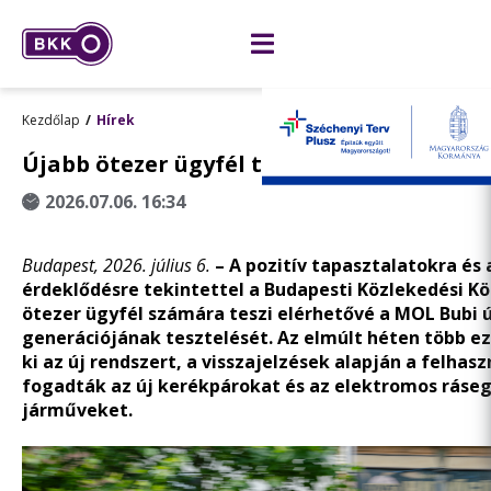
Kezdőlap
Hírek
Újabb ötezer ügyfél tesztelheti az új MOL
2026.07.06. 16:34
Budapest, 2026. július 6.
– A pozitív tapasztalatokra és
érdeklődésre tekintettel a Budapesti Közlekedési K
ötezer ügyfél számára teszi
elérhetővé
a MOL Bubi ú
generációjának tesztelését. Az elmúlt héten több e
ki az új rendszert, a visszajelzések alapján a felhas
fogadták az új kerékpárokat és az elektromos ráse
járműveket.