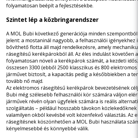
folyamatosan beépít a fejlesztésekbe.
Szintet lép a közbringarendszer
A MOL Bubi következő generációja minden szempontból 
jelent: a mostaninál nagyobb, a felhasználói igényekhez
bővíthető flotta áll majd rendelkezésre, amely mechanik
rásegítésű kerékpárokból áll. Az éles indulást követően 
folyamatosan növeli a kerékpárok számát, a kezdeti idős
összesen 3300 (ebből 2500 klasszikus és 800 elektromos
járművet biztosít, a kapacitás pedig a későbbiekben a ter
tovább nő majd.
Az elektromos rásegítésű kerékpárok bevezetésének cél
Bubi még szélesebb felhasználói kör számára váljon elér
járművek révén olyan ügyfelek számára is reális alternatí
szolgáltatás – például hosszabb távokon közlekedőknek 
valamilyen okból kevésbé volt kézenfekvő választás. Az 
rásegítésnek köszönhetően a MOL Bubi használata szám
kényelmesebbé és könnyebbé válik.