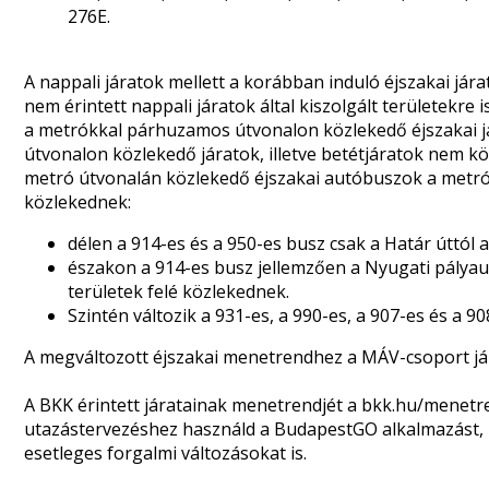
276E.
A nappali járatok mellett a korábban induló éjszakai jára
nem érintett nappali járatok által kiszolgált területekre i
a metrókkal párhuzamos útvonalon közlekedő éjszakai jár
útvonalon közlekedő járatok, illetve betétjáratok nem k
metró útvonalán közlekedő éjszakai autóbuszok a metró
közlekednek:
délen a 914-es és a 950-es busz csak a Határ úttól a 
északon a 914-es busz jellemzően a Nyugati pályau
területek felé közlekednek.
Szintén változik a 931-es, a 990-es, a 907-es és a 9
A megváltozott éjszakai menetrendhez a MÁV-csoport jár
A BKK érintett járatainak menetrendjét a
bkk.hu/menetr
utazástervezéshez használd a
BudapestGO alkalmazást
,
esetleges forgalmi változásokat is.