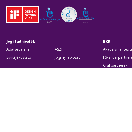
Jogi tudnivalók
BKK
Adatvédelem
ÁSZF
Akadálymentesíté
Sütitájékoztató
Jogi nyilatkozat
Fővárosi partner
Civil partnerek
Kiberbiztonsági a
Egyéb
Akadálymentes beállítások
Sütibeállításo
BKK B
Zártk
Cégjeg