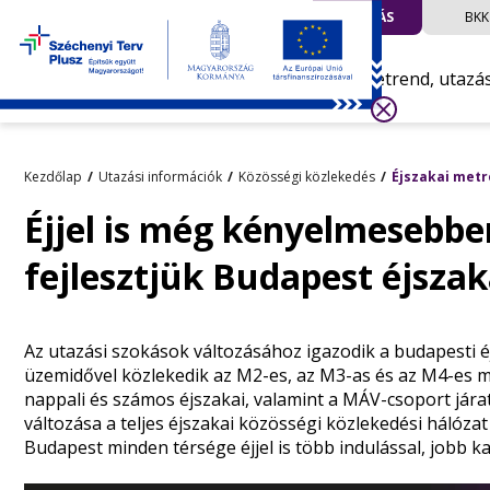
UTAZÁS
BKK
Menetrend, utazá
Kezdőlap
Utazási információk
Közösségi közlekedés
Éjszakai metr
Éjjel is még kényelmesebbe
fejlesztjük Budapest éjszak
Az utazási szokások változásához igazodik a budapesti 
üzemidővel közlekedik az M2-es, az M3-as és az M4-es 
nappali és számos éjszakai, valamint a MÁV-csoport jár
változása a teljes éjszakai közösségi közlekedési hálóza
Budapest minden térsége éjjel is több indulással, jobb ka