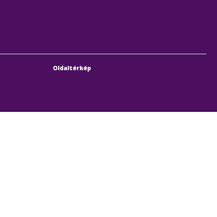
Oldaltérkép
bach Sebestyén utca 19-21
© 2011-2026 BKK