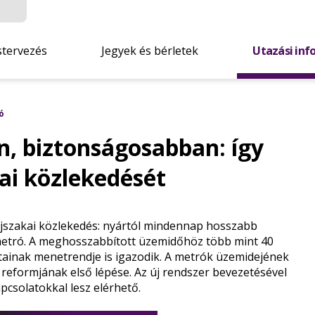
stervezés
Jegyek és bérletek
Utazási inf
ó
n, biztonságosabban: így
ai közlekedését
éjszakai közlekedés: nyártól mindennap hosszabb
metró. A meghosszabbított üzemidőhöz több mint 40
atainak menetrendje is igazodik. A metrók üzemidejének
t reformjának első lépése. Az új rendszer bevezetésével
pcsolatokkal lesz elérhető.