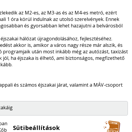
ekedik az M2-es, az M3-as és az M4-es metró, ezért
ali 1 óra körül indulnak az utolsó szerelvények. Ennek
osabban és gyorsabban lehet hazajutni a belvárosból
 éjszakai hálózat újragondolásához, fejlesztéséhez.
dést akkor is, amikor a város nagy része már alszik, és
ló programjaik után most inkább még az autózást, taxizást
jól, ha éjszaka is élhető, ami biztonságos, megfizethető
nkább.
pali és számos éjszakai járat, valamint a MÁV-csoport
zakáig
yban
0:00-kor
;
Sütibeállítások
Kőbánya-Kispest felé
23:56-kor
;