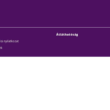
Átláthatóság
si nyilatkozat
ek
uditigazolás
k
udapesti Közlekedési Központ
Cím:
1075 Budapest, Rum
örűen Működő Részvénytársaság
Telefon:
+36 1 3 255 255
yzékszám:
01-10-046840
E-mail:
bkk@bkk.hu