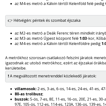
az M4-es metró a Kálvin tértől Kelenföld felé pedig
👉 Hétvégén: péntek és szombat éjszaka
az M2-es metró a Deák Ferenc téren mindkét irán
az M3-as metró Újpest központ felé
1:03
-kor, Kőbá
az M4-es metró a Kálvin tértől Kelenföldre pedig
1:
A metrókhoz szorosan csatlakozó felszíni járatok menet
igazodnak az utolsó metrókhoz, ezért az éjszakai órákba
kerületeibe.
❗ A megváltozott menetrenddel közlekedő járatok:
villamosok:
2-es, 3-as, 6-os, 14-es, 24-es, 41-es, 47
80-as trolibusz
;
buszok:
5-ös, 7-es, 8E, 11-es, 16-os, 20E, 21-es, 30-
97E, 105-ös, 112-es, 114-es, 123A, 136-os, 139-es, 1