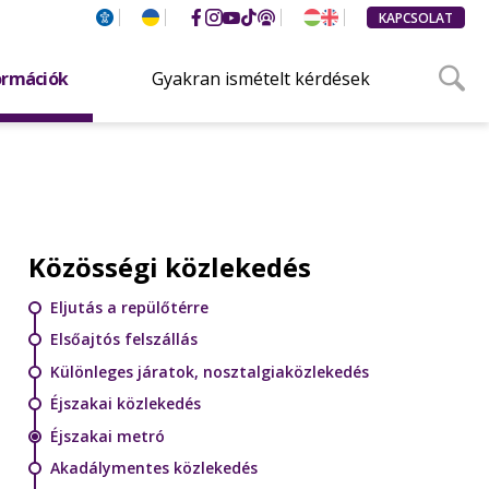
KAPCSOLAT
ormációk
Gyakran ismételt kérdések
Közösségi közlekedés
Eljutás a repülőtérre
Elsőajtós felszállás
Különleges járatok, nosztalgiaközlekedés
Éjszakai közlekedés
Éjszakai metró
Akadálymentes közlekedés