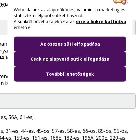
0:04-kor
indul utoljára.
Weboldalunk az alapműködés, valamint a marketing és
statisztika céljából sütiket használ.
A sütikről bővebb tájékoztatás
erre a linkre kattintva
érhető el.
yban
1:00
-kor;
Az összes süti elfogadása
nya-Kispest felé
00:56
-kor;
04
-kor indul utoljára.
Csak az alapvető sütik elfogadása
További lehetőségek
rendje is módosul: hétköznap és hétvégén egyaránt
n is könnyebbé válik az eljutás a főváros külsőbb
-es, 56A, 61-es;
as, 31-es, 44-es, 45-ös, 57-es, 58-as, 66-os, 85-ös, 95-ös,
44-es, 150-es, 151-es, 168E, 182-es, 196A, 200E, 220-as,