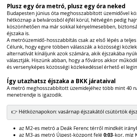
Plusz egy óra metró, plusz egy óra neked
Budapesten
június óta
meghosszabbított üzemidővel közl
hétköznap a belvárosból éjfél körül, hétvégén pedig hajn
köszönhetően ma már sokkal kényelmesebben, biztonság
éjszaka is.
A metróüzemidő-hosszabbítás csak az első lépés a teljes
Célunk, hogy egyre többen válasszák a közösségi közleke
alternatívát kínáljunk azok számára, akik éjszakába nyú
választják. Hiszünk abban, hogy a főváros akkor működik 
és versenyképes közösségi közlekedéssel érhető el legi
Így utazhatsz éjszaka a BKK járataival
A metró meghosszabbított üzemidejéhez több mint 40 nap
menetrendje is igazodik.
👉 Hétköznapokon: vasárnap éjszakától csütörtök éjs
az M2-es metró a Deák Ferenc térről mindkét irán
az M3-as metró Újpest-központ felé
0:03
-kor, míg 