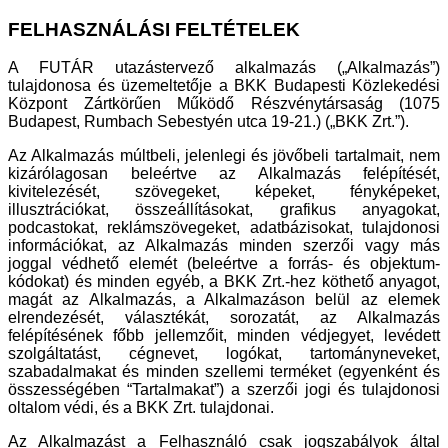
FELHASZNÁLÁSI FELTÉTELEK
A FUTÁR utazástervező alkalmazás („Alkalmazás”)
tulajdonosa és üzemeltetője a BKK Budapesti Közlekedési
Központ Zártkörűen Működő Részvénytársaság (1075
Budapest, Rumbach Sebestyén utca 19-21.) („BKK Zrt.”).
Az Alkalmazás múltbeli, jelenlegi és jövőbeli tartalmait, nem
kizárólagosan beleértve az Alkalmazás felépítését,
kivitelezését, szövegeket, képeket, fényképeket,
illusztrációkat, összeállításokat, grafikus anyagokat,
podcastokat, reklámszövegeket, adatbázisokat, tulajdonosi
információkat, az Alkalmazás minden szerzői vagy más
joggal védhető elemét (beleértve a forrás- és objektum-
kódokat) és minden egyéb, a BKK Zrt.-hez köthető anyagot,
magát az Alkalmazás, a Alkalmazáson belül az elemek
elrendezését, választékát, sorozatát, az Alkalmazás
felépítésének főbb jellemzőit, minden védjegyet, levédett
szolgáltatást, cégnevet, logókat, tartományneveket,
szabadalmakat és minden szellemi terméket (egyenként és
összességében “Tartalmakat”) a szerzői jogi és tulajdonosi
oltalom védi, és a BKK Zrt. tulajdonai.
Az Alkalmazást a Felhasználó csak jogszabályok által