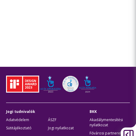
Jogi tudnivalók
BKK
Adatvédelem
ÁSZF
Akadálymentesítési
nyilatkozat
Sütitájékoztató
Jogi nyilatkozat
Fővárosi partnerek