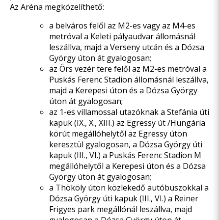
Az Aréna megközelíthető:
a belváros felől az M2-es vagy az M4-es
metróval a Keleti pályaudvar állomásnál
leszállva, majd a Verseny utcán és a Dózsa
György úton át gyalogosan;
az Örs vezér tere felől az M2-es metróval a
Puskás Ferenc Stadion állomásnál leszállva,
majd a Kerepesi úton és a Dózsa György
úton át gyalogosan;
az 1-es villamossal utazóknak a Stefánia úti
kapuk (IX., X., XIII.) az Egressy út /Hungária
körút megállóhelytől az Egressy úton
keresztül gyalogosan, a Dózsa György úti
kapuk (III., VI.) a Puskás Ferenc Stadion M
megállóhelytől a Kerepesi úton és a Dózsa
György úton át gyalogosan;
a Thököly úton közlekedő autóbuszokkal a
Dózsa György úti kapuk (III., VI.) a Reiner
Frigyes park megállónál leszállva, majd