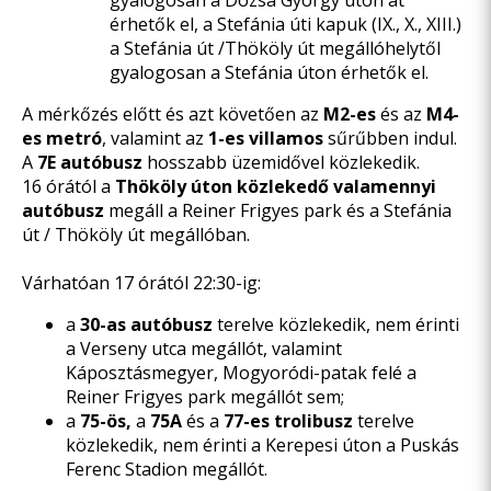
gyalogosan a Dózsa György úton át
érhetők el, a Stefánia úti kapuk (IX., X., XIII.)
a Stefánia út /Thököly út megállóhelytől
gyalogosan a Stefánia úton érhetők el.
A mérkőzés előtt és azt követően az
M2-es
és az
M4-
es metró
, valamint az
1-es villamos
sűrűbben indul.
A
7E autóbusz
hosszabb üzemidővel közlekedik.
16 órától a
Thököly úton közlekedő valamennyi
autóbusz
megáll a Reiner Frigyes park és a Stefánia
út / Thököly út megállóban.
Várhatóan 17 órától 22:30-ig:
a
30-as autóbusz
terelve közlekedik, nem érinti
a Verseny utca megállót, valamint
Káposztásmegyer, Mogyoródi-patak felé a
Reiner Frigyes park megállót sem;
a
75-ös,
a
75A
és a
77-es trolibusz
terelve
közlekedik, nem érinti a Kerepesi úton a Puskás
Ferenc Stadion megállót.