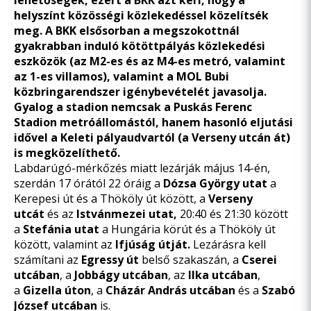
lehetőségek, ezért a BKK azt kéri, hogy a
helyszínt közösségi közlekedéssel közelítsék
meg. A BKK elsősorban a megszokottnál
gyakrabban induló kötöttpályás közlekedési
eszközök (az M2-es és az M4-es metró, valamint
az 1-es villamos), valamint a MOL Bubi
közbringarendszer igénybevételét javasolja.
Gyalog a stadion nemcsak a Puskás Ferenc
Stadion metróállomástól, hanem hasonló eljutási
idővel a Keleti pályaudvartól (a Verseny utcán át)
is megközelíthető.
Labdarúgó-mérkőzés miatt lezárják május 14-én,
szerdán 17 órától 22 óráig a
Dózsa György utat
a
Kerepesi út és a Thököly út között, a
Verseny
utcát
és az
Istvánmezei utat,
20:40 és 21:30 között
a
Stefánia utat
a Hungária körút és a Thököly út
között, valamint az
Ifjúság útját.
Lezárásra kell
számítani az
Egressy út
belső szakaszán, a
Cserei
utcában
, a
Jobbágy utcában
, az
Ilka utcában
,
a
Gizella úton
, a
Cházár András utcában
és a
Szabó
József utcában
is.