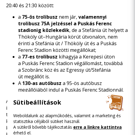
20:40 és 21:30 között:
a
75-ös trolibusz
nem jár,
valamennyi
trolibusz
75A jelzéssel a Puskás Ferenc
stadionig közlekedik
, de a Stefánia út helyett a
Thököly út–Hungária körút útvonalon, nem
érinti a Stefánia út / Thököly út és a Puskás
Ferenc Stadion közötti megállókat;
a
77-es trolibusz
kihagyja a Kerepesi úton
a Puskás Ferenc Stadion végállomást, továbbá
a Szobránc köz és az Egressy út/Stefánia
út megállót is.
A
130-as autóbusz
a 95-ös autóbusz
megállójából indul a Puskás Ferenc Stadionnál.
Az eljutáshoz a BKK a MOL Bubi közbringarendszert
Sütibeállítások
is ajánlja. Gyűjtőállomás a metróállomásnál, valamint
több környező utcában is található. A többi
Weboldalunk az alapműködés, valamint a marketing és
közlekedési móddal kiválóan kombinálható
statisztika céljából sütiket használ.
A sütikről bővebb tájékoztatás
erre a linkre kattintva
közbringarendszer igénybevételével, illetve
érhető el.
használatával kapcsolatos információk
a