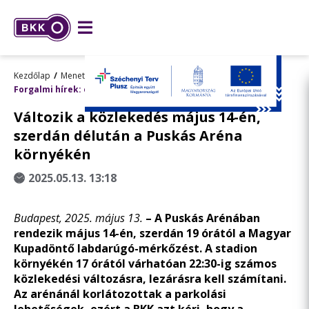
Kezdőlap
Menetrend, utazástervezés
Forgalmi hírek: előre tervezett változások
Változik a közlekedés május 14-én,
szerdán délután a Puskás Aréna
környékén
2025.05.13. 13:18
Budapest, 2025. május 13.
– A Puskás Arénában
rendezik május 14-én, szerdán 19 órától a Magyar
Kupadöntő labdarúgó-mérkőzést. A stadion
környékén 17 órától várhatóan 22:30-ig számos
közlekedési változásra, lezárásra kell számítani.
Az arénánál korlátozottak a parkolási