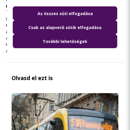
molbubi.hu
oldalon érhetők el.
További forgalomkorlátozásra is sor kerülhet a
Az összes süti elfogadása
mérkőzés után. Az utazás megtervezéséhez
érdemes
a BudapestGO alkalmazást
használni,
Csak az alapvető sütik elfogadása
amely többek között valós idejű járatinformációk
alapján számolja ki az optimális útvonalat az úti cél
További lehetőségek
eléréséhez, sőt jegyét, bérletét is megvásárolhatja az
applikáció segítségével.
Olvasd el ezt is