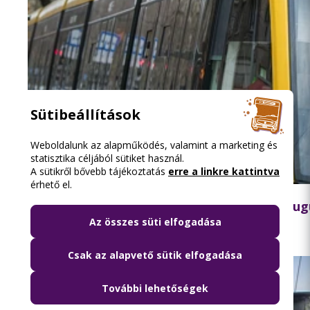
Sütibeállítások
Weboldalunk az alapműködés, valamint a marketing és
statisztika céljából sütiket használ.
A sütikről bővebb tájékoztatás
erre a linkre kattintva
2026.08.07. 12:11
érhető el.
Pótlóbusz jár az 51A villamos helyett két au
Az összes süti elfogadása
Csak az alapvető sütik elfogadása
További lehetőségek