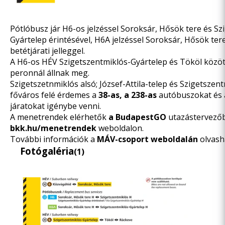
Pótlóbusz jár H6-os jelzéssel Soroksár, Hősök tere és Sz
Gyártelep érintésével, H6A jelzéssel Soroksár, Hősök ter
betétjárati jelleggel.
A H6-os HÉV Szigetszentmiklós-Gyártelep és Tököl közöt
peronnál állnak meg.
Szigetszetnmiklós alsó; József-Attila-telep és Szigetsze
főváros felé érdemes a
38-as, a 238-as
autóbuszokat és
járatokat igénybe venni.
A menetrendek elérhetők
a BudapestGO
utazástervező
bkk.hu/menetrendek
weboldalon.
További információk a
MÁV-csoport weboldalán
olvash
Fotógaléria
(1)