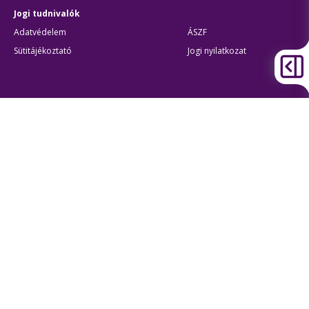
Jogi tudnivalók
Adatvédelem
ÁSZF
Sütitájékoztató
Jogi nyilatkozat
Átláthatóság
Akadálymentes beállítások
BKK Budapesti Közlekedési Központ
Zártkörűen Működő Részvénytársaság
Cégjegyzékszám:
01-10-046840
Cím:
1075 Budapest, Rumbach Sebestyén utca 19-21
Telefon:
+36 1 3 255 255
E-mail:
bkk@bkk.hu