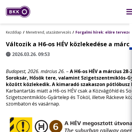
Kezdőlap
Menetrend, utazástervezés
Forgalmi hírek: előre terveze
Változik a H6-os HÉV közlekedése a márci
2026.03.26. 09:53
Budapest, 2026. március 26.
–
A H6-os HÉV a március 28-
Soroksár, Hősök tere, valamint Szigetszentmiklós-Gy
között közlekedik. A kimaradó szakaszon pótlóbusz 
Karbantartás miatt a H6-os HÉV csak a Közvágóhíd és So
Szigetszentmiklós-Gyártelep és Tököl, illetve Ráckeve kö
szombaton és vasárnap.