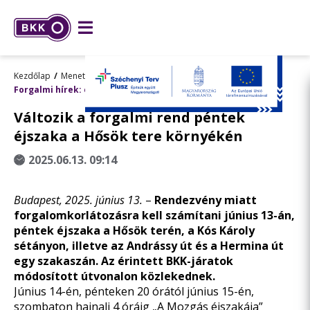
Kezdőlap
Menetrend, utazástervezés
Forgalmi hírek: előre tervezett változások
Változik a forgalmi rend péntek
éjszaka a Hősök tere környékén
2025.06.13. 09:14
Budapest, 2025. június 13.
–
Rendezvény miatt
forgalomkorlátozásra kell számítani június 13-án,
péntek éjszaka a Hősök terén, a Kós Károly
sétányon, illetve az Andrássy út és a Hermina út
egy szakaszán. Az érintett BKK-járatok
módosított útvonalon közlekednek.
Június 14-én, pénteken 20 órától június 15-én,
szombaton hajnali 4 óráig „A Mozgás éjszakája”