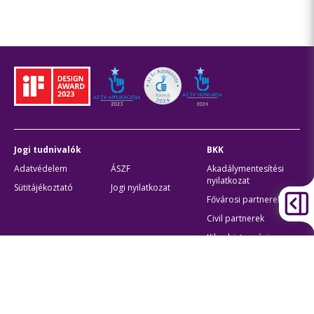
Jogi tudnivalók
BKK
Adatvédelem
ÁSZF
Akadálymentesítési
nyilatkozat
Sütitájékoztató
Jogi nyilatkozat
Fővárosi partnerek
Civil partnerek
Kiberbiztonsági
auditigazolás
Egyéb
Átláthatóság
Oldaltérkép