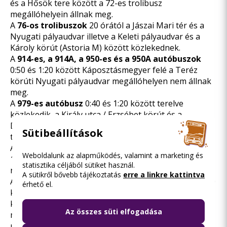
és a Hősök tere között a 72-es trolibusz
megállóhelyein állnak meg.
A
76-os trolibuszok
20 órától a Jászai Mari tér és a
Nyugati pályaudvar illetve a Keleti pályaudvar és a
Károly körút (Astoria M) között közlekednek.
A
914-es, a 914A, a 950-es és a 950A autóbuszok
0:50 és 1:20 között Káposztásmegyer felé a Teréz
körúti Nyugati pályaudvar megállóhelyen nem állnak
meg.
A
979-es autóbusz
0:40 és 1:20 között terelve
közlekedik, a Király utca / Erzsébet körút és a
Damjanich utca / Dózsa György út között a 70-es
Sütibeállítások
trolibusz megállóiban áll meg.
A
923-as, a 931-es és a 934-es autóbuszok
0:50 és
Weboldalunk az alapműködés, valamint a marketing és
1:25 között Buda felé a Jászai Mari tér megállóhelyen
statisztika céljából sütiket használ.
nem állnak meg.
A sütikről bővebb tájékoztatás
erre a linkre kattintva
A
934-es, a 979-es és a 979A autóbuszok
1:20 és 1:50
érhető el.
között a Deák Ferenc tér felé módosított útvonalon
közlekednek, a Zsil utca és a Fővám tér
Az összes süti elfogadása
megállóhelyeket nem érintik, helyette a Lónyay
utcában a Czuczor utca és Török Pál utca megállóban