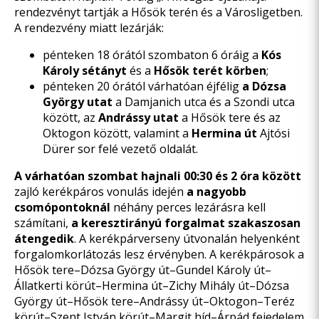
rendezvényt tartják a Hősök terén és a Városligetben.
A rendezvény miatt lezárják:
pénteken 18 órától szombaton 6 óráig a
Kós
Károly sétányt
és a
Hősök terét körben
;
pénteken 20 órától várhatóan éjfélig
a Dózsa
György utat
a Damjanich utca és a Szondi utca
között, az
Andrássy utat
a Hősök tere és az
Oktogon között, valamint a
Hermina út
Ajtósi
Dürer sor felé vezető oldalát.
A várhatóan szombat hajnali 00:30 és 2 óra között
zajló kerékpáros vonulás idején
a nagyobb
csomópontoknál
néhány perces lezárásra kell
számítani,
a keresztirányú forgalmat szakaszosan
átengedik
. A kerékpárverseny útvonalán helyenként
forgalomkorlátozás lesz érvényben. A kerékpárosok a
Hősök tere–Dózsa György út–Gundel Károly út–
Állatkerti körút–Hermina út–Zichy Mihály út–Dózsa
György út–Hősök tere–Andrássy út–Oktogon–Teréz
körút–Szent István körút–Margit híd–Árpád fejedelem