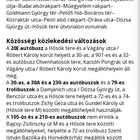
útja–Budai alsórakpart–Műegyetem rakpart–
Goldmann György tér–Petőfi híd–Boráros tér–
Közraktár utca–Pesti alsó rakpart–Dráva utca–Dózsa
György út–Hősök tere útvonalon vonulnak.
Közösségi közlekedési változások
A
20E autóbusz
a Hősök tere és a Vágány utca /
Róbert Károly körút helyett a 30-as, a 901-es és a 32-
es autóbusz Ötvenhatosok tere, Kacsóh Pongrác út és
Vágány utca / Róbert Károly körút megállóhelyein áll
meg.
A
30-as, a 30A és a 230-as autóbuszok
és a
79-es
trolibuszok
a Damjanich utca / Dózsa György út, a
Benczúr utca és a Hősök tere helyett a 72-es és a 74-
es trolibuszok Zichy Géza utca és Gundel Károly út
(Hősök tere M) közötti megállóhelyeit használják.
A
105-ös és a 210-es autóbuszok
nem érintik a
Bajcsy-Zsilinszky út M és a Hősök tere közötti
megállóhelyeket, helyette a 72-es trolibusz Szent
István Bazilika és Honvédkórház megállók között