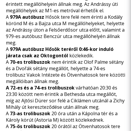
érintett megállóhelyein állnak meg. Az Andrássy úti
megállóhelyek az M1-es metróval érhetők el.
A
979A autóbusz
Hősök tere felé nem érinti a Kodály
körönd M és a Bajza utca M megállóhelyeket, helyette
az Andrássy úton a Felsőerdősor utca előtt, valamint a
979-es autóbusz Benczúr utca megállóhelyén állnak
meg.
A
979A autóbusz Hősök teréről 0:46-kor induló
járata csak az Oktogontól
közlekedik.
A
70-es trolibuszok
nem érintik az Olof Palme sétány
és a Dvořák sétány megállót, helyette a 74-es
trolibusz Vakok Intézete és Ötvenhatosok tere közötti
megállóiban állnak meg.
A 72-es és a 74-es trolibuszok
várhatóan 20:30 és
23:30 között nem érintik a Bethesda utca megállót,
míg az Ajtósi Dürer sor felé a Ciklámen utcánál a Zichy
Mihály út kereszteződése után állnak meg.
A
73-as trolibuszok
20 óra után a Kápolna tér és a
Károly körút (Astoria M) között közlekednek.
A
75-ös trolibuszok
20 órától az Ötvenhatosok tere