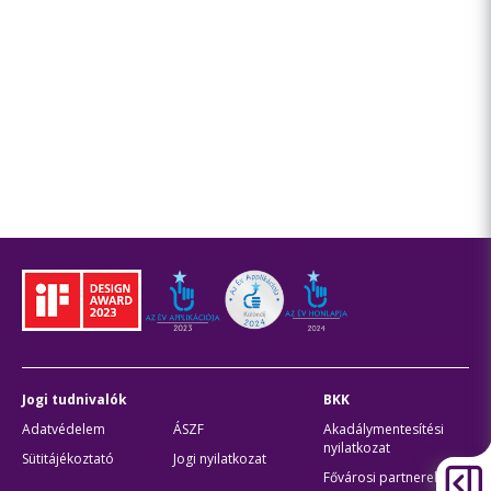
Jogi tudnivalók
BKK
Adatvédelem
ÁSZF
Akadálymentesítési
nyilatkozat
Sütitájékoztató
Jogi nyilatkozat
Fővárosi partnerek