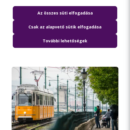
Az összes süti elfogadása
Csak az alapvető sütik elfogadása
2026.08.06. 11:21
Rendszeres karbantartás miatt
További lehetőségek
pótlóbusz jár a 6-os villamos helyett
csütörtök éjszaka