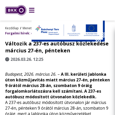
Kezdőlap
Menetrend, utazástervezés
Forgalmi hírek: előre tervezett változások
Változik a 237-es autóbusz közlekedése
március 27-én, pénteken
2026.03.26. 12:25
Budapest, 2026. március 26.
–
A III. kerületi Jablonka
úton közműjavítás miatt március 27-én, pénteken
9 órától március 28-án, szombaton 9 óráig
forgalomkorlátozásra kell számítani. A 237-es
autóbusz módosított útvonalon közlekedik.
A 237-es autóbusz módosított útvonalon jár március
27-én, pénteken 9 órától március 28-án, szombaton 9
óráig, mert a Jablonka úton közművezetéket